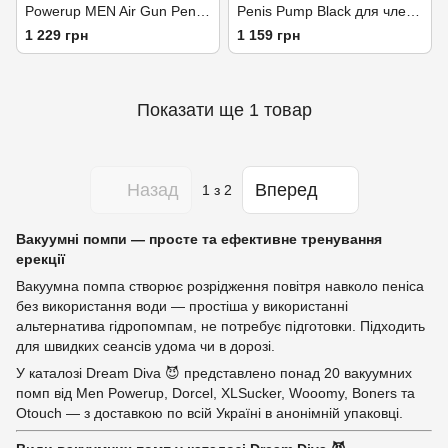
Powerup MEN Air Gun Penis
Penis Pump Black для члена
Pump
довжиною до 18см, діаметр
1 229 грн
1 159 грн
до 4 см
Показати ще 1 товар
Назад
Вперед
1
з 2
Вакуумні помпи — просте та ефективне тренування
ерекції
Вакуумна помпа створює розрідження повітря навколо пеніса
без використання води — простіша у використанні
альтернатива гідропомпам, не потребує підготовки. Підходить
для швидких сеансів удома чи в дорозі.
У каталозі Dream Diva 😈 представлено понад 20 вакуумних
помп від Men Powerup, Dorcel, XLSucker, Wooomy, Boners та
Otouch — з доставкою по всій Україні в анонімній упаковці.