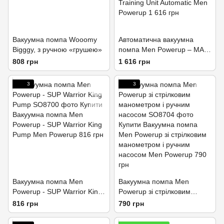
Вакуумна помпа Wooomy
Автоматична вакуумна
Bigggy, з ручною «грушею»
помпа Men Powerup – MAN
Training Unit Automatic
808 грн
1 616 грн
3
3
Вакуумна помпа Men
Вакуумна помпа Men
Powerup - SUP Warrior King
Powerup зі стрілковим
Pump
манометром і ручним
816 грн
790 грн
насосом