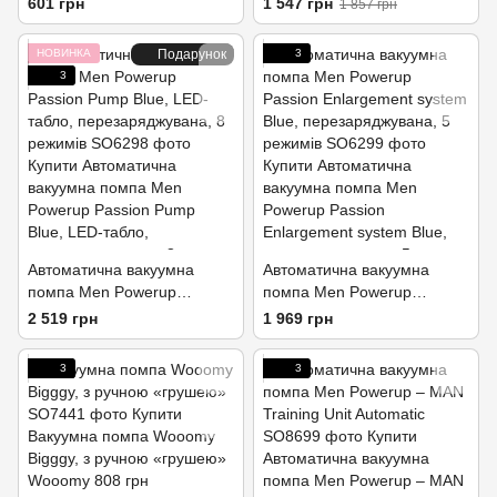
601 грн
1 547 грн
1 857 грн
НОВИНКА
Подарунок
3
3
Автоматична вакуумна
Автоматична вакуумна
помпа Men Powerup
помпа Men Powerup
Passion Pump Blue, LED-
Passion Enlargement system
2 519 грн
1 969 грн
табло, перезаряджувана, 8
Blue, перезаряджувана, 5
режимів
режимів
3
3