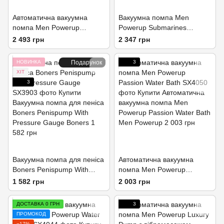
Автоматична вакуумна
Вакуумна помпа Men
помпа Men Powerup
Powerup Submarines
Passion Pump
Passion Pump
2 493 грн
2 347 грн
НОВИНКА
Подарунок
3
ХІТ
3
Вакуумна помпа для пеніса
Автоматична вакуумна
Boners Penispump With
помпа Men Powerup
Pressure Gauge
Passion Water Bath
1 582 грн
2 003 грн
ДОСТАВКА 0 ГРН
3
ПРОМОКОД
−17%