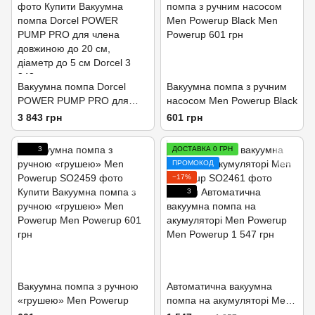
Вакуумна помпа Dorcel
Вакуумна помпа з ручним
POWER PUMP PRO для
насосом Men Powerup Black
члена довжиною до 20 см,
3 843 грн
601 грн
діаметр до 5 см
3
ДОСТАВКА 0 ГРН
ПРОМОКОД
−17%
3
Вакуумна помпа з ручною
Автоматична вакуумна
«грушею» Men Powerup
помпа на акумуляторі Men
Powerup