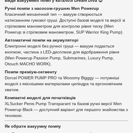
Види вакуумних помп у каталозі Dream Diva 😈
Ручні помпи з насосом-грушею Men Powerup
Класичний механічний тип — вакуум створюється
натисканням гумової груші. Доступні базові моделі та версії зі
стрілковим манометром для контролю рівня тиску (Men
Powerup зі стрілковим манометром, SUP Warrior King Pump).
Автоматичні помпи на акумуляторі
Електронні моделі без ручної груші — вакуум подається
кнопкою, частина з LED-дисплеєм для відображення рівня
(Men Powerup Passion Pump, Submarines, Luxury Pump,
Otouch MACHO WORK).
Помпи преміум-сегменту
Dorcel POWER PUMP PRO та Wooomy Bigggy — потужніші
моделі з якіснішими матеріалами циліндра та ергономічним
хватом.
Компактні моделі для початківців
XLSucker Penis Pump Transparant та базові ручні версії Men
Powerup Black — доступний варіант для першого знайомства з
технікою.
Як обрати вакуумну помпу