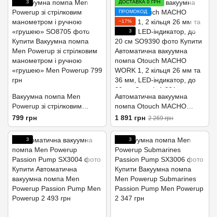
3
ДОСТАВКА 0 ГРН
ПРОМОКОД
−17%
3
Вакуумна помпа Men
Автоматична вакуумна
Powerup зі стрілковим
помпа Otouch MACHO
манометром і ручною
WORK 1, 2 кільця 26 мм та
799 грн
1 891 грн
2 269 грн
«грушею»
36 мм, LED-індикатор, до
20 см
3
3