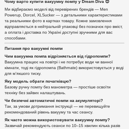
Чому варто купити вакуумну помпу у Dream Diva 😈
Ми відбираємо моделі від перевірених брендів — Men
Powerup, Dorcel, XLSucker — з детальними характеристиками
та реальними фото в картках товару. Кожне замовлення
відправляється в нейтральній упаковці без позначок про вміст,
а оплата і доставка по Україні доступні зручними для вас
способами.
Питання про вакуумні помпи
Чим вакуумна помпа відрізняється від гідропомпи?
Вакуумна працює на повітрі і не потребує води чи ванної
кімнати, тоді як гідропомпа (Bathmate) використовується у воді
для м'якшого тиску.
Яку модель обрати початківцю?
Базову ручну помпу без манометра — простіше освоїти
техніку без зайвих налаштувань.
Чи безпечні автоматичні помпи на акумуляторі?
Так, за умови дотримання інструкції — не перевищуйте
рекомендований рівень вакууму та час сеансу.
Як часто можна використовувати вакуумну помпу?
Зазвичай рекомендують сеанси по 10–15 хвилин кілька разів