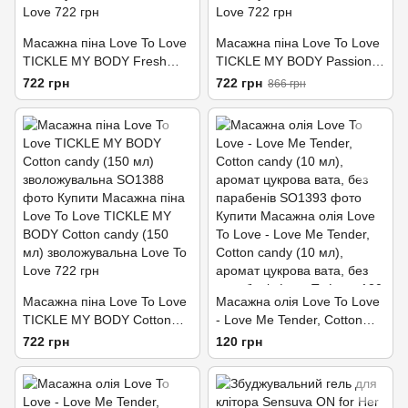
Масажна піна Love To Love
Масажна піна Love To Love
TICKLE MY BODY Fresh
TICKLE MY BODY Passion
Mint (150 мл)
Fruit (150 мл)
722 грн
722 грн
866 грн
зволожувальна
зволожувальна
Масажна піна Love To Love
Масажна олія Love To Love
TICKLE MY BODY Cotton
- Love Me Tender, Cotton
candy (150 мл)
candy (10 мл), аромат
722 грн
120 грн
зволожувальна
цукрова вата, без парабенів