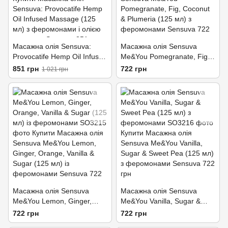
Масажна олія Sensuva:
Масажна олія Sensuva
Provocatife Hemp Oil Infused
Me&You Pomegranate, Fig,
Massage (125 мл) з
Coconut & Plumeria (125 мл)
851 грн
722 грн
1 021 грн
феромонами і олією
з феромонами
конопель
Масажна олія Sensuva
Масажна олія Sensuva
Me&You Lemon, Ginger,
Me&You Vanilla, Sugar &
Orange, Vanilla & Sugar (125
Sweet Pea (125 мл) з
722 грн
722 грн
мл) із феромонами
феромонами