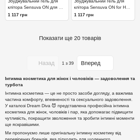
Збуджувальний гель для
Збуджувальний гель для
клітора Sensuva ON для Her
клітора Sensuva ON for Her
Arousal Gel Coffee Cake (29
Arousal Gel Ice 29мл
1 117 грн
1 117 грн
мл) рідкий вібратор
охолодж. рідкий вібратор
Показати ще 20 товарів
Назад
Вперед
1
з 39
Інтимна косметика для жінок і чоловіків — задоволення та
турбота
Інтимна косметика — це не просто засоби догляду, а важлива
частина комфорту, впевненості та сексуального задоволення.
У каталозі Dream Diva 😈 представлена професійна інтимна
косметика для жінок, чоловіків і пар, яка допомагає підвищити
чутливість, покращити зволоження та зробити інтимні моменти
ще яскравішими.
Ми пропонуємо лише оригінальну інтимну косметику від
перевірених брендів, яка підходить для щоденного