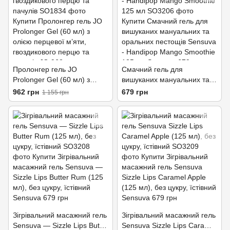
Пролонгер гель JO
Смачний гель для
Prolonger Gel (60 мл) з
вишуканих мануальних та
олією перцевої м’яти,
оральних пестощів Sensuva
962 грн
679 грн
1 155 грн
гвоздикового перцю та
- Handipop Mango Smoothie
пачулів
125 мл
Зігрівальний масажний гель
Зігрівальний масажний гель
Sensuva — Sizzle Lips Butter
Sensuva Sizzle Lips Caramel