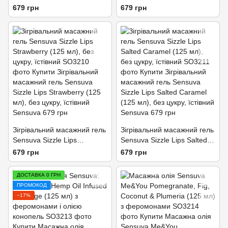
Rum (125 мл), без цукру,
Apple (125 мл), без цукру,
679 грн
679 грн
їстівний
їстівний
Зігрівальний масажний гель
Зігрівальний масажний гель
Sensuva Sizzle Lips
Sensuva Sizzle Lips Salted
Strawberry (125 мл), без
Caramel (125 мл), без
679 грн
679 грн
цукру, їстівний
цукру, їстівний
ДОСТАВКА 0 ГРН
ПРОМОКОД
−17%