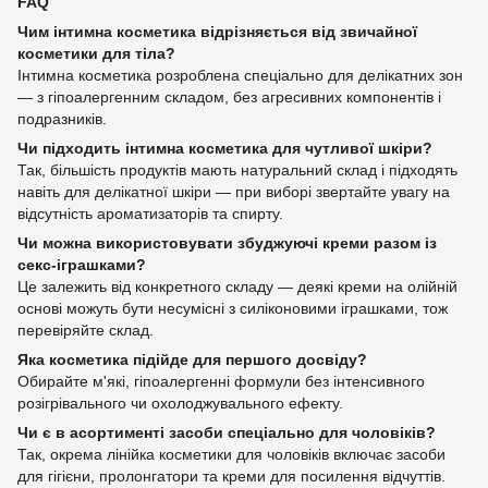
FAQ
Чим інтимна косметика відрізняється від звичайної
косметики для тіла?
Інтимна косметика розроблена спеціально для делікатних зон
— з гіпоалергенним складом, без агресивних компонентів і
подразників.
Чи підходить інтимна косметика для чутливої шкіри?
Так, більшість продуктів мають натуральний склад і підходять
навіть для делікатної шкіри — при виборі звертайте увагу на
відсутність ароматизаторів та спирту.
Чи можна використовувати збуджуючі креми разом із
секс-іграшками?
Це залежить від конкретного складу — деякі креми на олійній
основі можуть бути несумісні з силіконовими іграшками, тож
перевіряйте склад.
Яка косметика підійде для першого досвіду?
Обирайте м'які, гіпоалергенні формули без інтенсивного
розігрівального чи охолоджувального ефекту.
Чи є в асортименті засоби спеціально для чоловіків?
Так, окрема лінійка косметики для чоловіків включає засоби
для гігієни, пролонгатори та креми для посилення відчуттів.