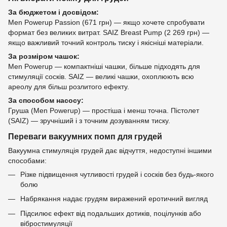
За бюджетом і досвідом:
Men Powerup Passion (671 грн) — якщо хочете спробувати
формат без великих витрат. SAIZ Breast Pump (2 269 грн) —
якщо важливий точний контроль тиску і якісніші матеріали.
За розміром чашок:
Men Powerup — компактніші чашки, більше підходять для
стимуляції сосків. SAIZ — великі чашки, охоплюють всю
ареолу для більш розлитого ефекту.
За способом насосу:
Груша (Men Powerup) — простіша і менш точна. Пістолет
(SAIZ) — зручніший і з точним дозуванням тиску.
Переваги вакуумних помп для грудей
Вакуумна стимуляція грудей дає відчуття, недоступні іншими
способами:
Різке підвищення чутливості грудей і сосків без будь-якого
болю
Набрякання надає грудям виражений еротичний вигляд
Підсилює ефект від подальших дотиків, поцілунків або
вібростимуляції