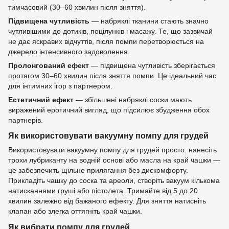
тимчасовий (30–60 хвилин після зняття).
Підвищена чутливість
— набряклі тканини стають значно
чутливішими до дотиків, поцілунків і масажу. Те, що зазвичай
не дає яскравих відчуттів, після помпи перетворюється на
джерело інтенсивного задоволення.
Пролонгований ефект
— підвищена чутливість зберігається
протягом 30–60 хвилин після зняття помпи. Це ідеальний час
для інтимних ігор з партнером.
Естетичний ефект
— збільшені набряклі соски мають
виражений еротичний вигляд, що підсилює збудження обох
партнерів.
Як використовувати вакуумну помпу для грудей
Використовувати вакуумну помпу для грудей просто: нанесіть
трохи лубриканту на водній основі або масла на край чашки —
це забезпечить щільне прилягання без дискомфорту.
Прикладіть чашку до соска та ареоли, створіть вакуум кількома
натисканнями груші або пістолета. Тримайте від 5 до 20
хвилин залежно від бажаного ефекту. Для зняття натисніть
клапан або злегка оттягніть край чашки.
Як вибрати помпу для грудей