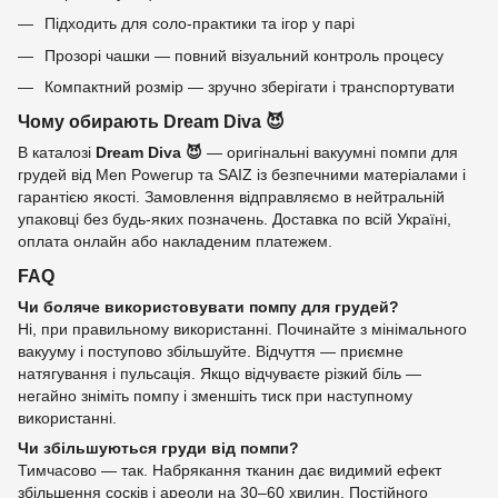
Підходить для соло-практики та ігор у парі
Прозорі чашки — повний візуальний контроль процесу
Компактний розмір — зручно зберігати і транспортувати
Чому обирають Dream Diva 😈
В каталозі
Dream Diva 😈
— оригінальні вакуумні помпи для
грудей від Men Powerup та SAIZ із безпечними матеріалами і
гарантією якості. Замовлення відправляємо в нейтральній
упаковці без будь-яких позначень. Доставка по всій Україні,
оплата онлайн або накладеним платежем.
FAQ
Чи боляче використовувати помпу для грудей?
Ні, при правильному використанні. Починайте з мінімального
вакууму і поступово збільшуйте. Відчуття — приємне
натягування і пульсація. Якщо відчуваєте різкий біль —
негайно зніміть помпу і зменшіть тиск при наступному
використанні.
Чи збільшуються груди від помпи?
Тимчасово — так. Набрякання тканин дає видимий ефект
збільшення сосків і ареоли на 30–60 хвилин. Постійного