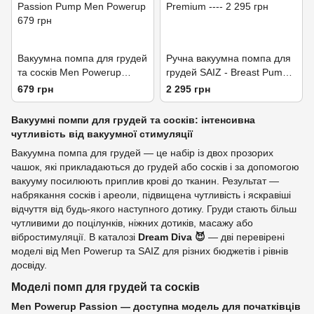
Вакуумна помпа для грудей
Ручна вакуумна помпа для
та сосків Men Powerup
грудей SAIZ - Breast Pump
Passion Pump
Premium
679 грн
2 295 грн
Вакуумні помпи для грудей та сосків: інтенсивна
чутливість від вакуумної стимуляції
Вакуумна помпа для грудей — це набір із двох прозорих
чашок, які прикладаються до грудей або сосків і за допомогою
вакууму посилюють приплив крові до тканин. Результат —
набрякання сосків і ареоли, підвищена чутливість і яскравіші
відчуття від будь-якого наступного дотику. Груди стають більш
чутливими до поцілунків, ніжних дотиків, масажу або
вібростимуляції. В каталозі
Dream Diva 😈
— дві перевірені
моделі від Men Powerup та SAIZ для різних бюджетів і рівнів
досвіду.
Моделі помп для грудей та сосків
Men Powerup Passion — доступна модель для початківців