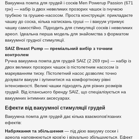
Вакуумна помпа для грудей і сосків Men Powerup Passion (671
грн) — набір із двох невеликих прозорих чашок із гнучкою
трубкою та грушею-насосом. Проста конструкція: прикладаєте
чашку до соска, кілька натискань груші — і вакуум утримує
чашку самостійно. Підходить для стимуляції сосків і невеликих
ареол. Ідеальна перша модель для знайомства з форматом
вакуумної грудної стимуляції.
SAIZ Breast Pump — преміальний вибір з точним
контролем
Ручна вакуумна помпа для грудей SAIZ (2 269 грн) — набір із
двох великих прозорих чашок із пістолетним насосом із
маркуванням тиску. Пістолетний насос дозволяє точно
дозувати вакуум і зупинитися на комфортному рівні
інтенсивності. Великі чашки підходять для різних розмірів
грудей. Від іспанського бренду SAIZ, що спеціалізується на
вакуумних інтимних аксесуарах.
Ефекти від вакуумної стимуляції грудей
Вакуумна помпа для грудей дає кілька взаємопов'язаних
ефектів:
Набрякання та збільшення
— під дією вакууму соски і
ареола наповнюються кров'ю і візуально збільшуються. Ефект