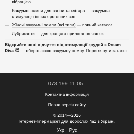
вібрацією
Вакуумні помпи для вагіни та клітора
— вакуумна
стимуляція інших ерогенних зон
Жіночі вакуумні помпи (всі типи)
— повний каталог
Лубриканти
— для кращого прилягання чашок
Відкрийте нові відчуття від стимуляції грудей з Dream
Diva 😈
— оберіть свою вакуумну помпу.
Переглянути каталог
.
073 199-11-05
Контактна інформація
Повна версія сайту
© 2014—2026
Інтернет-гіпермаркет для дорослих №1 в Україні.
Укр
Рус