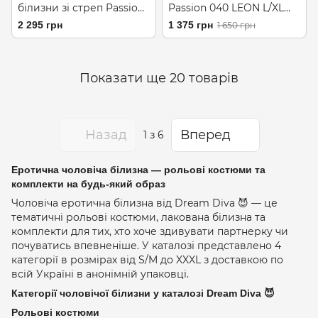
білизни зі стреп Passion
Passion 040 LEON L/XL
039 SET ANDREW L/XL
Black, сітка, резинки
2 295 грн
1 375 грн
1 650 грн
Black, стринги, шлейки
Показати ще 20 товарів
Назад
Вперед
1
з 6
Еротична чоловіча білизна — рольові костюми та
комплекти на будь-який образ
Чоловіча еротична білизна від Dream Diva 😈 — це
тематичні рольові костюми, лакована білизна та
комплекти для тих, хто хоче здивувати партнерку чи
почуватись впевненіше. У каталозі представлено 4
категорії в розмірах від S/M до XXXL з доставкою по
всій Україні в анонімній упаковці.
Категорії чоловічої білизни у каталозі Dream Diva 😈
Рольові костюми