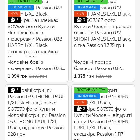
ДОСТАВКА 0 ГРН
ДОСТАВКА 0 ГРН
ПРОМОКОД
ПРОМОКОД
−17%
−17%
3
3
Чоловіче боді з
Чоловічі прозорі
люверсами Passion 028
боксери Passion 032
HARRY L/XL Black,
SHORT JAMES L/XL Black,
1 994 грн
1 375 грн
2 393 грн
1 650 грн
екошкіра, на шлейках
сітка
3
ДОСТАВКА 0 ГРН
ПРОМОКОД
−17%
3