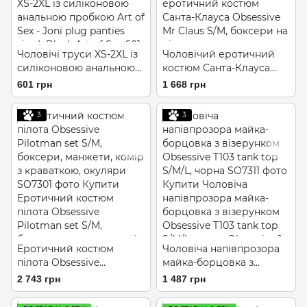
Чоловічі труси XS-2XL із
Чоловічий еротичний
силіконовою анальною
костюм Санта-Клауса
пробкою Art of Sex - Joni
Obsessive Mr Claus S/M,
601 грн
1 668 грн
plug panties size L Black
боксери на підтяжках,
шапочка з помп
3
3
Еротичний костюм
Чоловіча напівпрозора
пілота Obsessive
майка-борцовка з
Pilotman set S/M,
візерунком Obsessive
2 743 грн
1 487 грн
боксери, манжети, комір
T103 tank top S/M/L,
з краваткою, окуляри
чорна