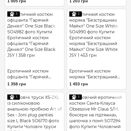
1 005 грн
1 203 грн
напівпрозорі трусики і
маєчка
3
3
Еротичний костюм
Еротичний костюм
офіціанта "Гарячий
моряка "Безстрашний
Деніел" One Size Black
Майкл" One Size White
1 358 грн
1 453 грн
3
3