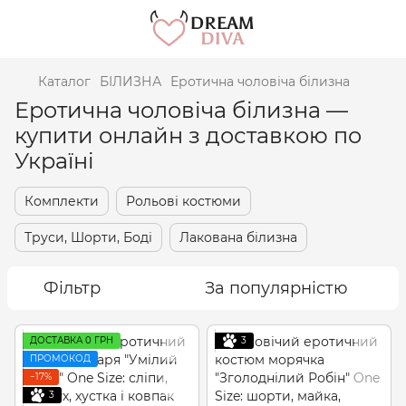
Каталог
БІЛИЗНА
Еротична чоловіча білизна
Еротична чоловіча білизна —
купити онлайн з доставкою по
Україні
Комплекти
Рольові костюми
Труси, Шорти, Боді
Лакована білизна
Фільтр
За популярністю
ДОСТАВКА 0 ГРН
3
ПРОМОКОД
−17%
3