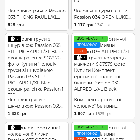
Чоловічі стринги Passion
Чоловічі відкриті сліпи
033 THONG PAUL L/XL
Passion 034 OPEN LUKE
Black, під латекс
L/XL Black, екошкіра
928 грн
1 117 грн
1 341 грн
3
ДОСТАВКА 0 ГРН
ПРОМОКОД
−17%
3
Чоловічі труси зі
Комплект еротичної
шнурівкою Passion 035
чоловічої білизни
SLIP RICHARD L/XL Black,
Passion 036 ALFRED L/XL
1 332 грн
1 607 грн
1 929 грн
екошкіра, сітка
Black, труси, комірець,
манжети
3
ДОСТАВКА 0 ГРН
ПРОМОКОД
−17%