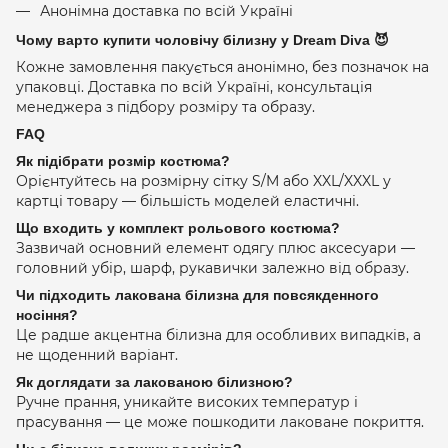
Анонімна доставка по всій Україні
Чому варто купити чоловічу білизну у Dream Diva 😈
Кожне замовлення пакується анонімно, без позначок на
упаковці. Доставка по всій Україні, консультація
менеджера з підбору розміру та образу.
FAQ
Як підібрати розмір костюма?
Орієнтуйтесь на розмірну сітку S/M або XXL/XXXL у
картці товару — більшість моделей еластичні.
Що входить у комплект рольового костюма?
Зазвичай основний елемент одягу плюс аксесуари —
головний убір, шарф, рукавички залежно від образу.
Чи підходить лакована білизна для повсякденного
носіння?
Це радше акцентна білизна для особливих випадків, а
не щоденний варіант.
Як доглядати за лакованою білизною?
Ручне прання, уникайте високих температур і
прасування — це може пошкодити лаковане покриття.