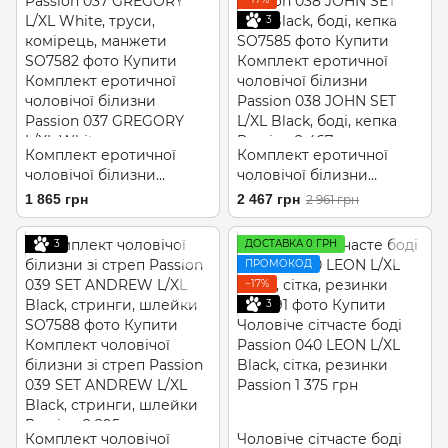
3
Комплект еротичної
Комплект еротичної
чоловічої білизни
чоловічої білизни
Passion 037 GREGORY
Passion 038 JOHN SET
1 865 грн
2 467 грн
2 961 грн
L/XL White, труси,
L/XL Black, боді, кепка
комірець, манжети
3
ДОСТАВКА 0 ГРН
ПРОМОКОД
−17%
3
Комплект чоловічої
Чоловіче сітчасте боді