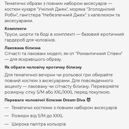
Тематичні образи з повним набором аксесуарів —
костюм кухаря "Умілий Джек", моряка "Зголоднілий
Робін", гангстера "Небезпечний Джек" з капелюхом та
аксесуарами.
Комплекти
Труси, шорти та боді в комплекті — базовий еротичний
гардероб для чоловіків.
Лакована білизна
Сітчасті та лаковані моделі, як-от "Романтичний Стівен"
— для яскравішого образу.
Як обрати чоловічу еротичну білизну
Для тематичної вечірки чи рольової гри обирайте
повний костюм з аксесуарами. Для повсякденного
акценту — лаковану чи сітчасту білизну. Перевіряйте
розмірну сітку S/M або XXL/XXXL перед покупкою.
Переваги чоловічої білизни Dream Diva 😈
Тематичні костюми з повним набором аксесуарів
Розміри від S/M до XXXL
Широка палітра кольорів