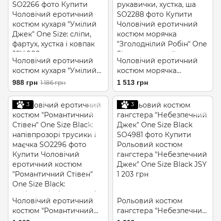
Чоловічий еротичний
Чоловічий еротичний
костюм кухаря "Умілий
костюм морячка
Джек" One Size: сліпи,
"Зголоднілий Робін" One
988 грн
1 513 грн
1 186 грн
фартух, хустка і ковпак
Size: шорти, майка,
рукавички, хустка, ша
3
3
Чоловічий еротичний
Рольовий костюм
костюм "Романтичний
гангстера "Небезпечний
Стівен" One Size Black:
Джек" One Size Black