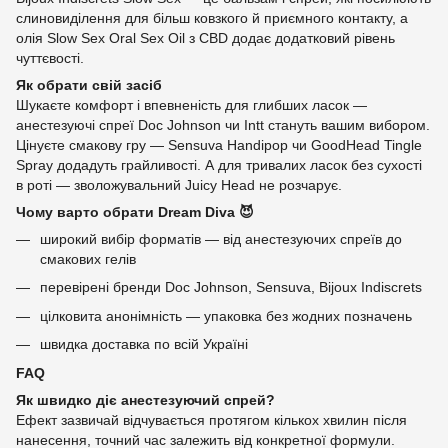
слиновиділення для більш ковзкого й приємного контакту, а
олія Slow Sex Oral Sex Oil з CBD додає додатковий рівень
чуттєвості.
Як обрати свій засіб
Шукаєте комфорт і впевненість для глибших ласок —
анестезуючі спреї Doc Johnson чи Intt стануть вашим вибором.
Цінуєте смакову гру — Sensuva Handipop чи GoodHead Tingle
Spray додадуть грайливості. А для тривалих ласок без сухості
в роті — зволожувальний Juicy Head не розчарує.
Чому варто обрати Dream Diva 😈
широкий вибір форматів — від анестезуючих спреїв до
смакових гелів
перевірені бренди Doc Johnson, Sensuva, Bijoux Indiscrets
цілковита анонімність — упаковка без жодних позначень
швидка доставка по всій Україні
FAQ
Як швидко діє анестезуючий спрей?
Ефект зазвичай відчувається протягом кількох хвилин після
нанесення, точний час залежить від конкретної формули.