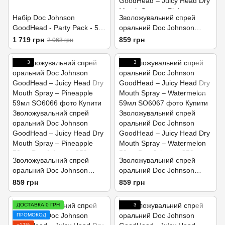
Набір Doc Johnson
Зволожувальний спрей
GoodHead - Party Pack - 5
оральний Doc Johnson
Piece Kit
GoodHead – Juicy Head Dry
1 719 грн
859 грн
2 063 грн
Mouth Spray – Pink
Lemonade 59мл
3
3
Зволожувальний спрей
Зволожувальний спрей
оральний Doc Johnson
оральний Doc Johnson
GoodHead – Juicy Head Dry
GoodHead – Juicy Head Dry
859 грн
859 грн
Mouth Spray – Pineapple
Mouth Spray – Watermelon
59мл
59мл
ДОСТАВКА 0 ГРН
3
ПРОМОКОД
−17%