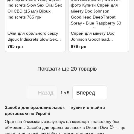
Олія для орального сексу
Спрей для мінету Doc
Bijoux Indiscrets Slow Sex
Johnson GoodHead
Oral Sex Oil CBD (15 мл)
DeepThroat Spray - Blue
765 грн
876 грн
Raspberry 59 мл для
глибокого мінету
Показати ще 20 товарів
Назад
Вперед
1
з 5
Засоби для оральних ласок — купити онлайн з
доставкою по Україні
Оральна близькість заслуговує на комфорт і насолоду без
обмежень. Засоби для оральних ласок в Dream Diva 😈 — це
спреї, гелі та олії, які роблять момент приємнішим: