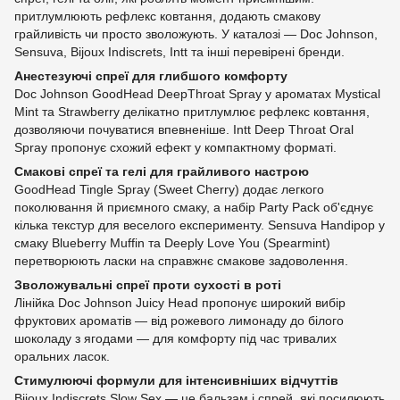
притлумлюють рефлекс ковтання, додають смакову
грайливість чи просто зволожують. У каталозі — Doc Johnson,
Sensuva, Bijoux Indiscrets, Intt та інші перевірені бренди.
Анестезуючі спреї для глибшого комфорту
Doc Johnson GoodHead DeepThroat Spray у ароматах Mystical
Mint та Strawberry делікатно притлумлює рефлекс ковтання,
дозволяючи почуватися впевненіше. Intt Deep Throat Oral
Spray пропонує схожий ефект у компактному форматі.
Смакові спреї та гелі для грайливого настрою
GoodHead Tingle Spray (Sweet Cherry) додає легкого
поколювання й приємного смаку, а набір Party Pack об'єднує
кілька текстур для веселого експерименту. Sensuva Handipop у
смаку Blueberry Muffin та Deeply Love You (Spearmint)
перетворюють ласки на справжнє смакове задоволення.
Зволожувальні спреї проти сухості в роті
Лінійка Doc Johnson Juicy Head пропонує широкий вибір
фруктових ароматів — від рожевого лимонаду до білого
шоколаду з ягодами — для комфорту під час тривалих
оральних ласок.
Стимулюючі формули для інтенсивніших відчуттів
Bijoux Indiscrets Slow Sex — це бальзам і спрей, які посилюють