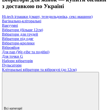
з доставкою по Україні
Hi-tech іграшки (смарт, теледильдоніка, секс-машини)
Вагінально-кліторальні
Вакуумні
Вібратори (більше 12см)
Вібратори для грудей
Вібратори під одяг
Вібратори-кролики
Віброяйця
Для пар (We-vibe та подібні)
Для точки G
Набори вібраторів
Пульсатори
Кліторальні вібратори та віброкулі (до 12см)
Всі категорії