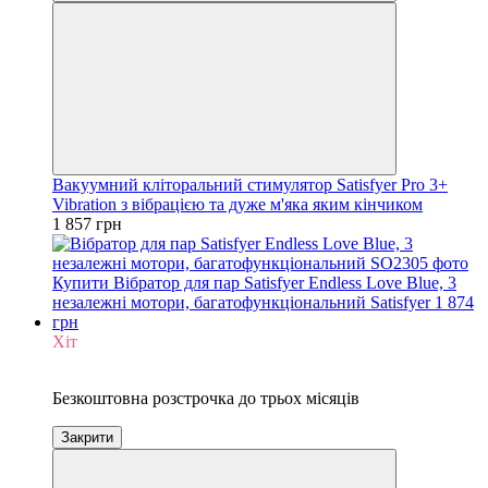
Вакуумний кліторальний стимулятор Satisfyer Pro 3+
Vibration з вібрацією та дуже м'яка яким кінчиком
1 857 грн
Хіт
3
Безкоштовна розстрочка до трьох місяців
Закрити