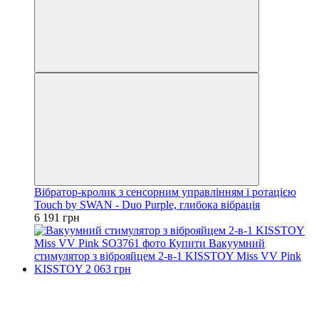
Вібратор-кролик з сенсорним управлінням і ротацією
Touch by SWAN - Duo Purple, глибока вібрація
6 191 грн