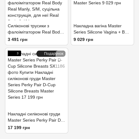
Силіконові трусики з
Накладна вагіна Master
фалоімітатором Real Body
Series Silicone Vagina + Butt
Real Manly, S/M, суцільна
Panties - Large
3 491 грн
9 029 грн
конструкція, для неї
3
Подарунок
Накладні силіконові груди
Master Series Perky Pair D-
Cup Silicone Breasts
17 199 грн