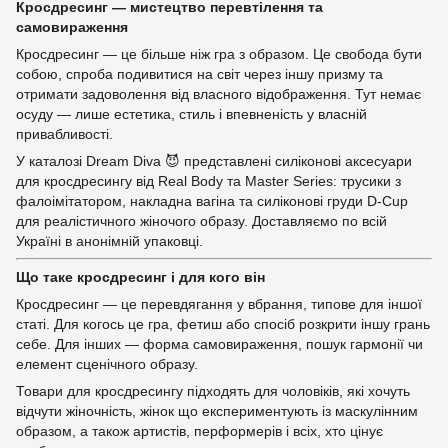
Кросдресинг — мистецтво перевтілення та
самовираження
Кросдресинг — це більше ніж гра з образом. Це свобода бути
собою, спроба подивитися на світ через іншу призму та
отримати задоволення від власного відображення. Тут немає
осуду — лише естетика, стиль і впевненість у власній
привабливості.
У каталозі Dream Diva 😈 представлені силіконові аксесуари
для кросдресингу від Real Body та Master Series: трусики з
фалоімітатором, накладна вагіна та силіконові груди D-Cup
для реалістичного жіночого образу. Доставляємо по всій
Україні в анонімній упаковці.
Що таке кросдресинг і для кого він
Кросдресинг — це перевдягання у вбрання, типове для іншої
статі. Для когось це гра, фетиш або спосіб розкрити іншу грань
себе. Для інших — форма самовираження, пошук гармонії чи
елемент сценічного образу.
Товари для кросдресингу підходять для чоловіків, які хочуть
відчути жіночність, жінок що експериментують із маскулінним
образом, а також артистів, перформерів і всіх, хто цінує