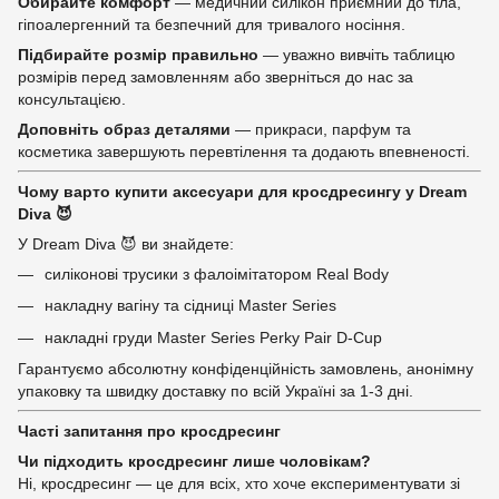
Обирайте комфорт
— медичний силікон приємний до тіла,
гіпоалергенний та безпечний для тривалого носіння.
Підбирайте розмір правильно
— уважно вивчіть таблицю
розмірів перед замовленням або зверніться до нас за
консультацією.
Доповніть образ деталями
— прикраси, парфум та
косметика завершують перевтілення та додають впевненості.
Чому варто купити аксесуари для кросдресингу у Dream
Diva 😈
У Dream Diva 😈 ви знайдете:
силіконові трусики з фалоімітатором Real Body
накладну вагіну та сідниці Master Series
накладні груди Master Series Perky Pair D-Cup
Гарантуємо абсолютну конфіденційність замовлень, анонімну
упаковку та швидку доставку по всій Україні за 1-3 дні.
Часті запитання про кросдресинг
Чи підходить кросдресинг лише чоловікам?
Ні, кросдресинг — це для всіх, хто хоче експериментувати зі