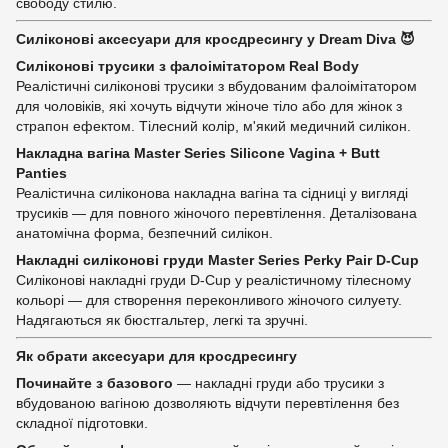
свободу стилю.
Силіконові аксесуари для кросдресингу у Dream Diva 😈
Силіконові трусики з фалоімітатором Real Body
Реалістичні силіконові трусики з вбудованим фалоімітатором
для чоловіків, які хочуть відчути жіноче тіло або для жінок з
страпон ефектом. Тілесний колір, м'який медичний силікон.
Накладна вагіна Master Series Silicone Vagina + Butt
Panties
Реалістична силіконова накладна вагіна та сідниці у вигляді
трусиків — для повного жіночого перевтілення. Деталізована
анатомічна форма, безпечний силікон.
Накладні силіконові груди Master Series Perky Pair D-Cup
Силіконові накладні груди D-Cup у реалістичному тілесному
кольорі — для створення переконливого жіночого силуету.
Надягаються як бюстгальтер, легкі та зручні.
Як обрати аксесуари для кросдресингу
Починайте з базового
— накладні груди або трусики з
вбудованою вагіною дозволяють відчути перевтілення без
складної підготовки.