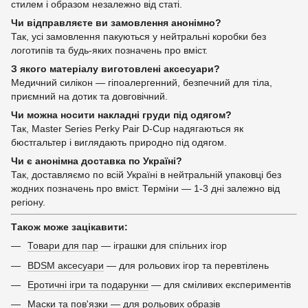
стилем і образом незалежно від статі.
Чи відправляєте ви замовлення анонімно?
Так, усі замовлення пакуються у нейтральні коробки без
логотипів та будь-яких позначень про вміст.
З якого матеріалу виготовлені аксесуари?
Медичний силікон — гіпоалергенний, безпечний для тіла,
приємний на дотик та довговічний.
Чи можна носити накладні груди під одягом?
Так, Master Series Perky Pair D-Cup надягаються як
бюстгальтер і виглядають природно під одягом.
Чи є анонімна доставка по Україні?
Так, доставляємо по всій Україні в нейтральній упаковці без
жодних позначень про вміст. Терміни — 1-3 дні залежно від
регіону.
Також може зацікавити:
Товари для пар
— іграшки для спільних ігор
BDSM аксесуари
— для рольових ігор та перевтілень
Еротичні ігри та подарунки
— для сміливих експериментів
Маски та пов'язки
— для рольових образів