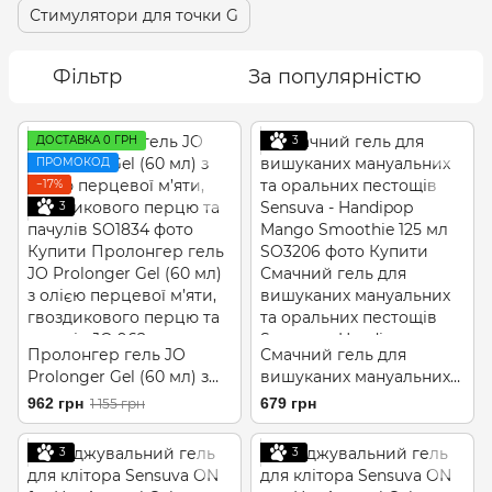
Стимулятори для точки G
Фільтр
За популярністю
ДОСТАВКА 0 ГРН
3
ПРОМОКОД
−17%
3
Пролонгер гель JO
Смачний гель для
Prolonger Gel (60 мл) з
вишуканих мануальних
олією перцевої м’яти,
та оральних пестощів
962 грн
679 грн
1 155 грн
гвоздикового перцю та
Sensuva - Handipop
пачулів
Mango Smoothie 125 мл
3
3