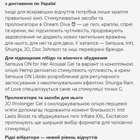
з доставкою по Україні
Іноді для яскравіших відчуттів потрібна лише крапля
правильної хімії. Стимулювальні засоби та
пролонгатори в Dream Diva 😈 — це гелі, крапли, спреї
та креми, які підсилюють чутливість, продовжують
задоволення чи додають нових тактильних вражень
для нього, для неї та для двох. У каталозі — Sensuva, Intt,
Shunga, JO, Doc Johnson та інші перевірені бренди.
Для підвищення лібідо та жіночого збудження
Sensuva ON for Her Arousal Gel та варіант із конопляною
олією Hemp делікатно стимулюють чутливість, а крем
Sensuva ON Libido розроблений для регулярного
застосування з накопичувальним ефектом. Shunga Rain
of Love спеціалізується саме на стимуляції точки G.
Пролонгатори та засоби для нього
JO Prolonger Gel з охолоджувальною олією перцевої
м'яти допомагає подовжити момент близькості. Intt
Lasts Boost та збуджувальні гелі Inflate XXL, Excitation
пропонують ще ширший вибір форматів для чоловічої
стимуляції.
Рідкі вібратори — новий рівень відчуттів