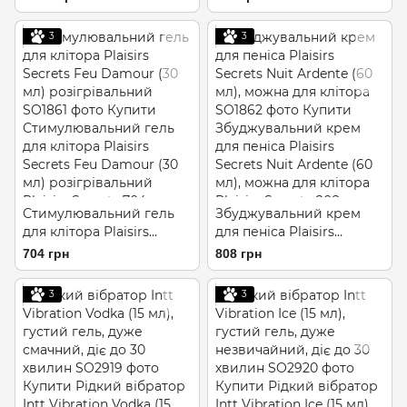
Water (10 мл), ефект
рідкого вібратора
поколювання, холод-
3
3
тепло
Стимулювальний гель
Збуджувальний крем
для клітора Plaisirs
для пеніса Plaisirs
Secrets Feu Damour (30
Secrets Nuit Ardente (60
704 грн
808 грн
мл) розігрівальний
мл), можна для клітора
3
3