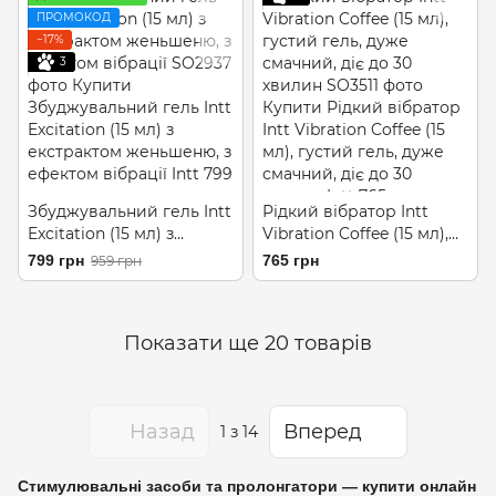
ПРОМОКОД
−17%
3
Збуджувальний гель Intt
Рідкий вібратор Intt
Excitation (15 мл) з
Vibration Coffee (15 мл),
екстрактом женьшеню, з
густий гель, дуже
799 грн
765 грн
959 грн
ефектом вібрації
смачний, діє до 30
хвилин
Показати ще 20 товарів
Назад
Вперед
1
з 14
Стимулювальні засоби та пролонгатори — купити онлайн