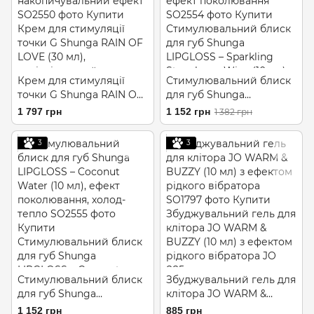
Крем для стимуляції
Стимулювальний блиск
точки G Shunga RAIN OF
для губ Shunga
LOVE (30 мл),
LIPGLOSS – Sparkling
1 797 грн
1 152 грн
1 382 грн
розігрівальний,
Strawberry Wine (10 мл),
накопичувальний ефект
ефект поколювання
3
3
Стимулювальний блиск
Збуджувальний гель для
для губ Shunga
клітора JO WARM &
LIPGLOSS – Coconut
BUZZY (10 мл) з ефектом
1 152 грн
885 грн