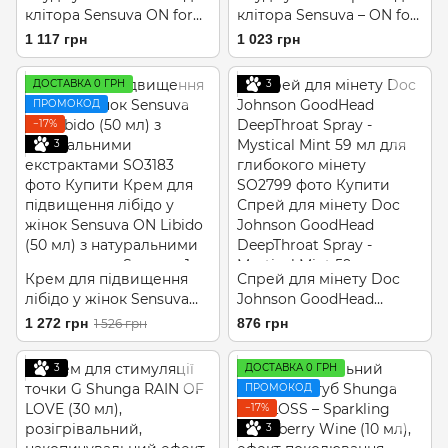
клітора Sensuva ON for
клітора Sensuva – ON for
Her Arousal Gel Ice 29мл
Her Hemp Infused Arousal
1 117 грн
1 023 грн
охолодж. рідкий
Oil (5 мл) з олією
вібратор
конопель
ДОСТАВКА 0 ГРН
3
ПРОМОКОД
−17%
3
Крем для підвищення
Спрей для мінету Doc
лібідо у жінок Sensuva
Johnson GoodHead
ON Libido (50 мл) з
DeepThroat Spray -
1 272 грн
876 грн
1 526 грн
натуральними
Mystical Mint 59 мл для
екстрактами
глибокого мінету
3
ДОСТАВКА 0 ГРН
ПРОМОКОД
−17%
3