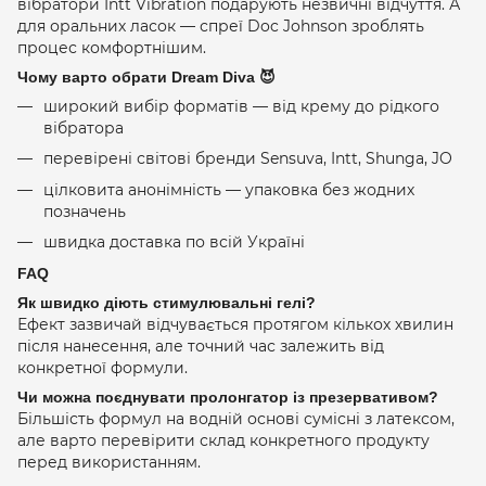
вібратори Intt Vibration подарують незвичні відчуття. А
для оральних ласок — спреї Doc Johnson зроблять
процес комфортнішим.
Чому варто обрати Dream Diva 😈
широкий вибір форматів — від крему до рідкого
вібратора
перевірені світові бренди Sensuva, Intt, Shunga, JO
цілковита анонімність — упаковка без жодних
позначень
швидка доставка по всій Україні
FAQ
Як швидко діють стимулювальні гелі?
Ефект зазвичай відчувається протягом кількох хвилин
після нанесення, але точний час залежить від
конкретної формули.
Чи можна поєднувати пролонгатор із презервативом?
Більшість формул на водній основі сумісні з латексом,
але варто перевірити склад конкретного продукту
перед використанням.