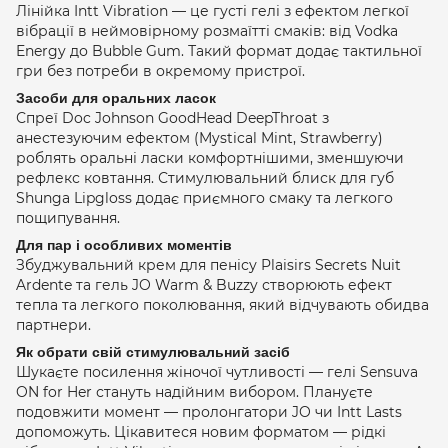
Лінійка Intt Vibration — це густі гелі з ефектом легкої
вібрації в неймовірному розмаїтті смаків: від Vodka
Energy до Bubble Gum. Такий формат додає тактильної
гри без потреби в окремому пристрої.
Засоби для оральних ласок
Спреї Doc Johnson GoodHead DeepThroat з
анестезуючим ефектом (Mystical Mint, Strawberry)
роблять оральні ласки комфортнішими, зменшуючи
рефлекс ковтання. Стимулювальний блиск для губ
Shunga Lipgloss додає приємного смаку та легкого
пощипування.
Для пар і особливих моментів
Збуджувальний крем для пенісу Plaisirs Secrets Nuit
Ardente та гель JO Warm & Buzzy створюють ефект
тепла та легкого поколювання, який відчувають обидва
партнери.
Як обрати свій стимулювальний засіб
Шукаєте посилення жіночої чутливості — гелі Sensuva
ON for Her стануть надійним вибором. Плануєте
подовжити момент — пролонгатори JO чи Intt Lasts
допоможуть. Цікавитеся новим форматом — рідкі