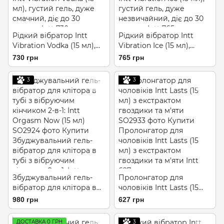
Рідкий вібратор Intt
Рідкий вібратор Intt
Vibration Vodka (15 мл),
Vibration Ice (15 мл),
густий гель, дуже
густий гель, дуже
730 грн
765 грн
смачний, діє до 30
незвичайний, діє до 30
хвилин
хвилин
3
3
Збуджувальний гель-
Пролонгатор для
вібратор для клітора в
чоловіків Intt Lasts (15
тубі з вібруючим
мл) з екстрактом
980 грн
627 грн
кінчиком 2-в-1: Intt
гвоздики та м'яти
Orgasm Now (15 мл)
ДОСТАВКА 0 ГРН
3