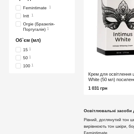
1
Femintimate
1
Intt
Orgie (Бразилія-
1
Португалія)
Об`єм (мл)
1
15
1
50
1
100
Крем для освітлення ш
White (50 мл) посилено
всіх зон
1 031 грн
Освітлювальні засоби д
Рівний, доглянутий тон ш
вирівнюють тон шкіри, бор
Femintimate.