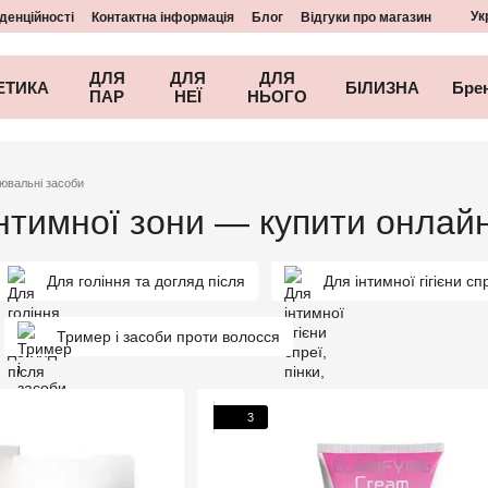
Ук
денційності
Контактна інформація
Блог
Відгуки про магазин
ДЛЯ
ДЛЯ
ДЛЯ
ЕТИКА
БІЛИЗНА
Бре
ПАР
НЕЇ
НЬОГО
ювальні засоби
нтимної зони — купити онлайн
Для гоління та догляд після
Для інтимної гігієни сп
Тример і засоби проти волосся
3