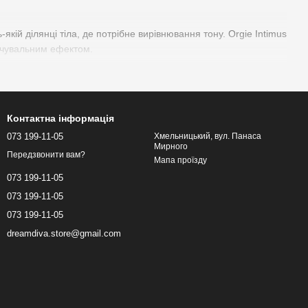
кій ділянці тіла, де потрібне вирівнювання тону. Orgie Intimus
ичувальним ефектом.
іри — м'яка текстура доглядає за тоном без відчуття стягнення
Контактна інформація
лануєте регулярний курс догляду — більший об'єм Orgie Intimus
073 199-11-05
Хмельницький, вул. Панаса
Мирного
Clarifying Cream створений з урахуванням цих потреб.
Передзвонити вам?
Мапа проїзду
073 199-11-05
073 199-11-05
073 199-11-05
dreamdiva.store@gmail.com