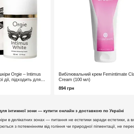
кіри Orgie – Intimus
Вибілювальний крем Femintimate Clar
ї дії, підходить для
Cream (100 мл)
894 грн
ля інтимної зони — купити онлайн з доставкою по Україні
кіри в делікатних зонах — питання не естетики заради естетики, а в
ються з потемнінням від гоління чи природної пігментації, не пересу