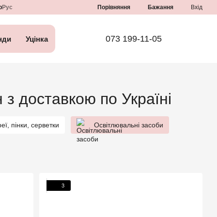
Порівняння
р
Рус
Бажання
Вхід
073 199-11-05
нди
Уцінка
 з доставкою по Україні
реї, пінки, серветки
Освітлювальні засоби
3