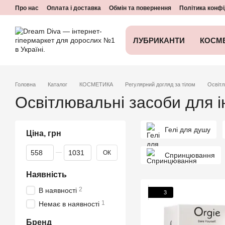
Перейти до основного контенту
Про нас
Оплата і доставка
Обмін та повернення
Політика конфі
ЛУБРИКАНТИ
КОСМ
Головна
Каталог
КОСМЕТИКА
Регулярний догляд за тілом
Освітл
Освітлювальні засоби для і
Гелі для душу
Ціна, грн
Від Ціна, грн
До Ціна, грн
ОК
Спринцювання
Наявність
2
В наявності
3
1
Немає в наявності
Бренд