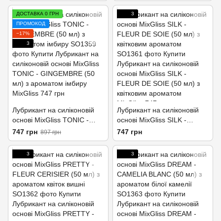
ДОСТАВКА 0 ГРН
3
ПРОМОКОД
−17%
3
Лубрикант на силіконовій
Лубрикант на силіконовій
основі MixGliss TONIC -
основі MixGliss SILK -
GINGEMBRE (50 мл) з
FLEUR DE SOIE (50 мл) з
747 грн
747 грн
897 грн
ароматом імбиру
квітковим ароматом
3
3