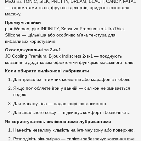
MixGliss TONIC, SILK, PRETTY, DREAM, BEACH, CANDY, FATAL
— з ароматами квітів, фруктів і десертів, придатні також для
масажу.
Преміум-лінійки
pjur Woman, pjur INFINITY, Sensuva Premium та UltraThick
Silicone — щільніша або особливо м'яка текстура для
вибагливих користувачів.
Охолоджувальні та 2-в-1
JO Cooling Premium, Bijoux Indiscrets 2-в-1 — поєднують
ковзання з додатковим ефектом чи функцією масажного гелю.
Коли обирати силіконові лубриканти
Для тривалих інтимних моментів або марафонів любові.
Якщо полюбляєте ігри у ванній — силікон не змивається
водою.
Для масажу тіла — надає шкірі шовковистості.
Для анального сексу — підвищує комфорт і безпечність.
Як користуватись силіконовими лубрикантами
Нанесіть невелику кількість на інтимну зону або поверхню.
Розподіліть рівномірно — силікон забезпечує ковзання вже