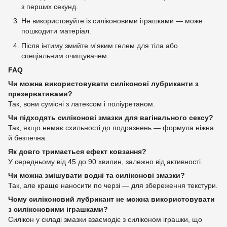
з перших секунд.
Не використовуйте із силіконовими іграшками — може
пошкодити матеріал.
Після інтиму змийте м'яким гелем для тіла або
спеціальним очищувачем.
FAQ
Чи можна використовувати силіконові лубриканти з
презервативами?
Так, вони сумісні з латексом і поліуретаном.
Чи підходять силіконові змазки для вагінального сексу?
Так, якщо немає схильності до подразнень — формула ніжна
й безпечна.
Як довго тримається ефект ковзання?
У середньому від 45 до 90 хвилин, залежно від активності.
Чи можна змішувати водні та силіконові змазки?
Так, але краще наносити по черзі — для збереження текстури.
Чому силіконовий лубрикант не можна використовувати
з силіконовими іграшками?
Силікон у складі змазки взаємодіє з силіконом іграшки, що