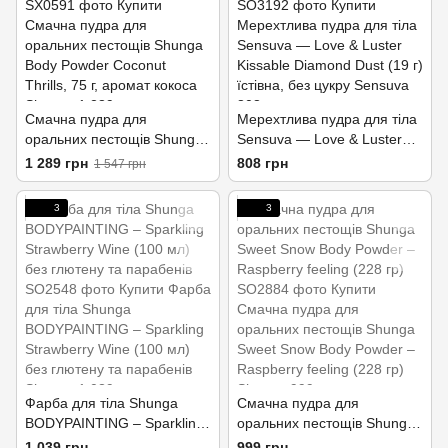
Смачна пудра для
Мерехтлива пудра для тіла
оральних пестощів Shunga
Sensuva — Love & Luster
Body Powder Coconut
Kissable Diamond Dust (19 г)
1 289 грн
808 грн
1 547 грн
Thrills, 75 г, аромат кокоса
їстівна, без цукру
3
3
Фарба для тіла Shunga
Смачна пудра для
BODYPAINTING – Sparkling
оральних пестощів Shunga
Strawberry Wine (100 мл)
Sweet Snow Body Powder –
1 039 грн
999 грн