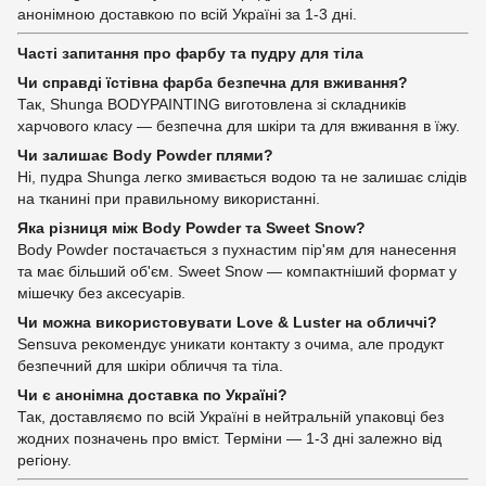
анонімною доставкою по всій Україні за 1-3 дні.
Часті запитання про фарбу та пудру для тіла
Чи справді їстівна фарба безпечна для вживання?
Так, Shunga BODYPAINTING виготовлена зі складників
харчового класу — безпечна для шкіри та для вживання в їжу.
Чи залишає Body Powder плями?
Ні, пудра Shunga легко змивається водою та не залишає слідів
на тканині при правильному використанні.
Яка різниця між Body Powder та Sweet Snow?
Body Powder постачається з пухнастим пір'ям для нанесення
та має більший об'єм. Sweet Snow — компактніший формат у
мішечку без аксесуарів.
Чи можна використовувати Love & Luster на обличчі?
Sensuva рекомендує уникати контакту з очима, але продукт
безпечний для шкіри обличчя та тіла.
Чи є анонімна доставка по Україні?
Так, доставляємо по всій Україні в нейтральній упаковці без
жодних позначень про вміст. Терміни — 1-3 дні залежно від
регіону.