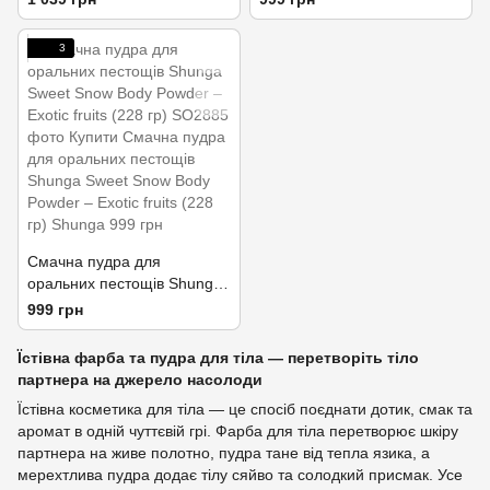
без глютену та парабенів
Raspberry feeling (228 гр)
3
Смачна пудра для
оральних пестощів Shunga
Sweet Snow Body Powder –
999 грн
Exotic fruits (228 гр)
Їстівна фарба та пудра для тіла — перетворіть тіло
партнера на джерело насолоди
Їстівна косметика для тіла — це спосіб поєднати дотик, смак та
аромат в одній чуттєвій грі. Фарба для тіла перетворює шкіру
партнера на живе полотно, пудра тане від тепла язика, а
мерехтлива пудра додає тілу сяйво та солодкий присмак. Усе