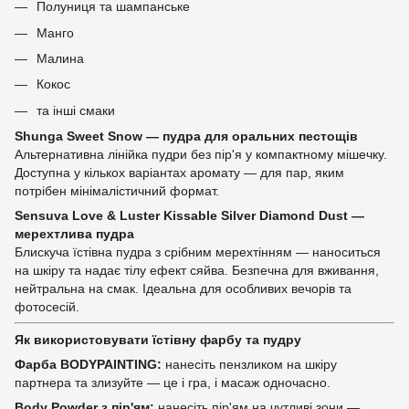
Полуниця та шампанське
Манго
Малина
Кокос
та інші смаки
Shunga Sweet Snow — пудра для оральних пестощів
Альтернативна лінійка пудри без пір'я у компактному мішечку.
Доступна у кількох варіантах аромату — для пар, яким
потрібен мінімалістичний формат.
Sensuva Love & Luster Kissable Silver Diamond Dust —
мерехтлива пудра
Блискуча їстівна пудра з срібним мерехтінням — наноситься
на шкіру та надає тілу ефект сяйва. Безпечна для вживання,
нейтральна на смак. Ідеальна для особливих вечорів та
фотосесій.
Як використовувати їстівну фарбу та пудру
Фарба BODYPAINTING:
нанесіть пензликом на шкіру
партнера та злизуйте — це і гра, і масаж одночасно.
Body Powder з пір'ям:
нанесіть пір'ям на чутливі зони —