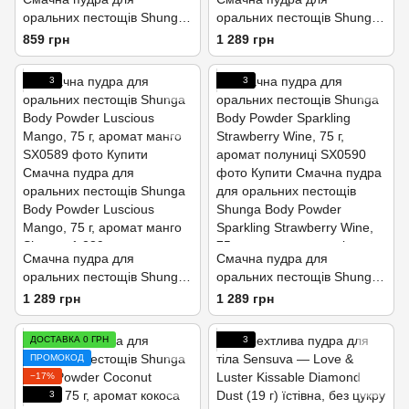
оральних пестощів Shunga
оральних пестощів Shunga
Sweet Snow Body Powder –
Body Powder Raspberry
859 грн
1 289 грн
Honey of the Nymphs (228
feeling, 75 г, аромат малини
гр)
3
3
Смачна пудра для
Смачна пудра для
оральних пестощів Shunga
оральних пестощів Shunga
Body Powder Luscious
Body Powder Sparkling
1 289 грн
1 289 грн
Mango, 75 г, аромат манго
Strawberry Wine, 75 г,
аромат полуниці
ДОСТАВКА 0 ГРН
3
ПРОМОКОД
−17%
3