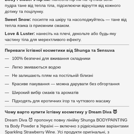
пудра тане від тепла тіла, підсилюючи відчуття від кожного
дотику та поцілунку.
Sweet Snow:
посипте на шкіру та насолоджуйтесь — тане від
тепла язика із приємним смаком.
Love & Luster:
нанесіть на плечі, декольте або будь-яку
частину тіла для мерехтливого ефекту.
Переваги їстівної косметики від Shunga та Sensuva
100% безпечні для вживання складники
Легко змиваються водою
Не залишають плям на постільній білизні
Красиве пакування — можна дарувати без обгортання
Широкий вибір смаків та ароматів
Підходять для еротичних ігор та чуттєвого масажу
Чому варто купити їстівну косметику у Dream Diva 😈
Dream Diva 😈 пропонує повну лінійку Shunga BODYPAINTING
та Body Powder в Україні — включно з рідкіснішими варіантами
Sparkling Strawberry Wine. Усі продукти оригінальні, з