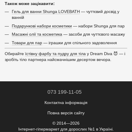
Також може зацікавити:
Гель для ванни Shunga LOVEBATH
— чуттєвий досвід у
ванній
Подарункові набори косметики
— набори Shunga для пар
Масажні олії та косметика
— засоби для чуттєвого масажу
Товари для пар
— іграшки для спільного задоволення
Обирайте
їстівну фарбу та пудру для тіла
у Dream Diva 😈 — і
зробіть тіло партнера найсмачнішим десертом вечора.
073 199-11-05
Контактна інформація
Повна версія сайту
© 2014—2026
Інтернет-гіпермаркет для дорослих №1 в Україні.