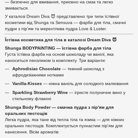
— безпечно для вживання, приємно на смак та легко
змивається.
У каталозі Dream Diva 😈 представлено три типи їстівної
косметики від Shunga та Sensuva — фарби для тіла, смачні
пудри з пір'ям та мерехтлива пудра Love & Luster.
Їстівна косметика для тіла в каталозі Dream Diva 😈
Shunga BODYPAINTING — їстівна фарба для тіла
Густа їстівна фарба на основі шоколаду чи ванілі, яка
наноситься пензликом із комплекту. Три варіанти:
Aphrodisiac Chocolate
— темний шоколад з
афродизіакними нотками
Vanilla-Kisses
— ніжна ваніль для солодкого малювання
Sparkling Strawberry Wine
— ігристе полуничне вино у
стильному флаконі
Shunga Body Powder — смачна пудра з пір'ям для
оральних пестощів
Легка пудра, яка тане від тепла тіла та язика — для ніжних
оральних пестощів. Комплектується пухнастим пір'ям для
нанесення. Вісім ароматів: