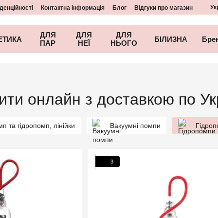
Ук
денційності
Контактна інформація
Блог
Відгуки про магазин
ДЛЯ
ДЛЯ
ДЛЯ
ЕТИКА
БІЛИЗНА
Бре
ПАР
НЕЇ
НЬОГО
ти онлайн з доставкою по Ук
п та гідропомп, лінійки
Вакуумні помпи
Гідро
3