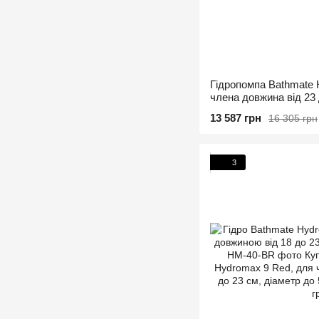
Гідропомпа Bathmate 
члена довжина від 23 
см
13 587 грн
16 305 грн
3