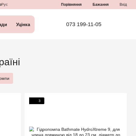
Порівняння
р
Рус
Бажання
Вхід
073 199-11-05
нди
Уцінка
раїні
помпи
3