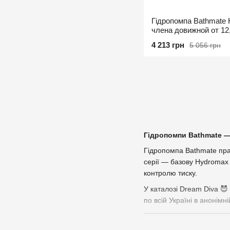
Гідропомпа Bathmate H
члена довижной от 12,
5см
4 213 грн
5 056 грн
Гідропомпи Bathmate — 
Гідропомпа Bathmate прац
серії — базову Hydromax
контролю тиску.
У каталозі Dream Diva 😈
по всій Україні в анонімні
Серії гідропомп Bathmat