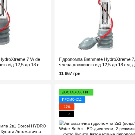
HydroXtreme 7 Wide
Гідропомпа Bathmate HydroXtreme 7
ю від 12,5 до 18 см,
члена довжиною від 12,5 до 18 см, д
до 5 см
11 867 грн
ДОСТАВКА 0 ГРН
ПРОМОКОД
−17%
3