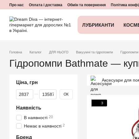
Перейти до основного контенту
Про нас
Оплата і доставка
Обмін та повернення
Політика конфі
ЛУБРИКАНТИ
КОСМ
Головна
Каталог
ДЛЯ НЬОГО
Вакуумні та гідропомпи
Гідропомпи
Гідропомпи Bathmate — купи
Аксесуари для пом
Ціна, грн
Від Ціна, грн
До Ціна, грн
ОК
3
Наявність
20
В наявності
2
Немає в наявності
Бренд