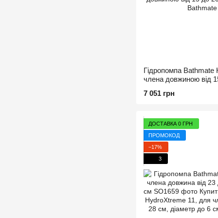
Гідропомпа Bathmate 
члена довжиною від 15
5,5 см
7 051 грн
ДОСТАВКА 0 ГРН
ПРОМОКОД
−17%
3