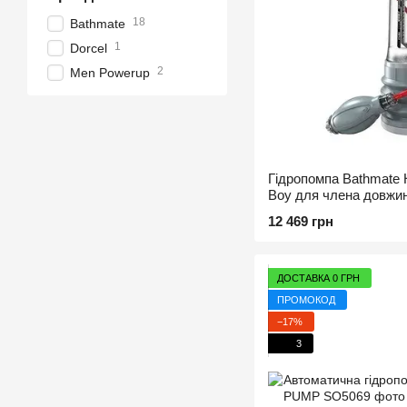
18
Bathmate
1
Dorcel
2
Men Powerup
Гідропомпа Bathmate 
Boy для члена довжино
діаметр до 5,5 см
12 469 грн
ДОСТАВКА 0 ГРН
ПРОМОКОД
−17%
3