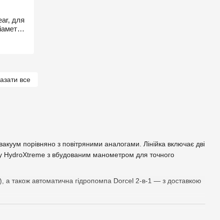
ar, для
іаметр
азати все
вакуум порівняно з повітряними аналогами. Лінійка включає дві
ну HydroXtreme з вбудованим манометром для точного
1), а також автоматична гідропомпа Dorcel 2-в-1 — з доставкою