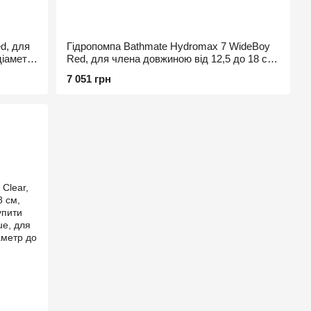
d, для
Гідропомпа Bathmate Hydromax 7 WideBoy
діаметр
Red, для члена довжиною від 12,5 до 18 см,
діаметр до 5,5 см
7 051 грн