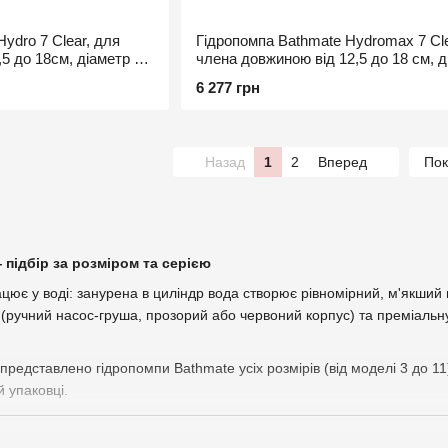
ydro 7 Clear, для
Гідропомпа Bathmate Hydromax 7 Cle
5 до 18см, діаметр до
члена довжиною від 12,5 до 18 см, д
до 5 см
6 277 грн
Назад
1
2
Вперед
Пок
підбір за розміром та серією
ює у воді: занурена в циліндр вода створює рівномірний, м'якший 
 (ручний насос-груша, прозорий або червоний корпус) та преміаль
 представлено гідропомпи Bathmate усіх розмірів (від моделі 3 до 1
й упаковці.
e у каталозі Dream Diva 😈