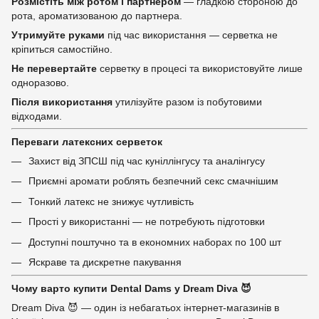
Розмістіть між ротом і партнером
— гладкою стороною до
рота, ароматизованою до партнера.
Утримуйте руками
під час використання — серветка не
кріпиться самостійно.
Не перевертайте
серветку в процесі та використовуйте лише
одноразово.
Після використання
утилізуйте разом із побутовими
відходами.
Переваги латексних серветок
Захист від ЗПСШ під час куніллінгусу та аналінгусу
Приємні аромати роблять безпечний секс смачнішим
Тонкий латекс не знижує чутливість
Прості у використанні — не потребують підготовки
Доступні поштучно та в економних наборах по 100 шт
Яскраве та дискретне пакування
Чому варто купити Dental Dams у Dream Diva 😈
Dream Diva 😈 — один із небагатьох інтернет-магазинів в