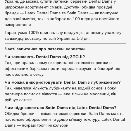
Україні, де можна купити латексні серветки Dental Dams у
широкому асортименті смаків. Доступні обидва провідні
бренди — Latex Dental Dams та Satin Dams — як поштучно
для знайомства, так і в наборах по 100 штук для постійного
використання.
Гарантуємо 100% оригінальну продукцію, анонімну упаковку
та швидку доставку по всій Україні за 1-3 дні.
Часті запитання про латексні серветки
Чи захищають Dental Dams від ЗПСШ?
Так, при правильному використанні латексні серветки є
ефективним бар'єром проти передачі вірусів та бактерій під
час орального сексу.
Чи можна використовувати Dental Dam з лубрикантом?
Так, невелика кількість лубриканту на водній основі з боку
партнера посилює відчуття — але тільки не масляний, він
руйнує латекс.
Чим відрізняються Satin Dams від Latex Dental Dams?
Обидва бренди — якісні латексні серветки. Satin Dams мають
пастельне оформлення та дещо м'якшу текстуру, Latex Dental
Dams — яскраві тропічні кольори.