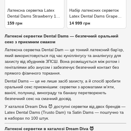
Латексна серветка Latex
Набір латексних серветок
Dental Dams Strawberry 1
Latex Dental Dams Grape
шт
100 шт
159 грн
14 999 грн
Латексні серветки Dental Dams — безпечний оральний
секс з приємним смаком
Латексна серветка Dental Dam — це тонкий латексний бар'єр,
який використовується під час куніллінгусу та аналінгусу для
захисту від збудників ЗПСШ. Вона розміщується між ротом і
геніталіями або анусом і забезпечує безпечний контакт без
прямого фізичного торкання.
Dental Dams — це не лише засіб захисту, а й спосіб зробити
оральний секс приємнішим: серветки з ароматами м'яти,
ванілі, полуниці, винограду та банану перетворюють
безпечний секс на смачний досвід.
У каталозі Dream Diva 😈 доступні серветки від двох брендів —
Latex Dental Dams (Trusto Dam) та Satin Dams — поштучно та
в наборах по 100 штук.
Латексні серветки в каталозі Dream Diva 😈