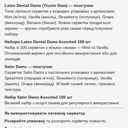
Latex Dental Dams (Trusto Dam) — поштучно
Тонкі латексні серветки у яскравих упаковках з ароматами:
Mint (м'ята), Vanilla (ваніль), Strawberry (полуниця), Grape
(виноград), Banana (банан). Кожна серветка продається
окремо — зручно спробувати різні смаки перед покупкою
набору.
Набори Latex Dental Dams Assorted 100 шт
Набір зі 100 серветок у кількох смаках — Mint та Vanilla.
Оптимальний варіант для постійного використання або для
закладів.
Satin Dams — поштучно
Серветки Satin Dams у пастельних упаковках з ароматами:
Spearmint (перцева м'ята), Strawberry (полуниця), Vanilla
(ваніль), Grape (виноград). М'який тонкий латекс, приємна
текстура.
Набір Satin Dams Assorted 100 шт
Великий набір з асорті смаків для регулярного використання.
Як використовувати латексну серветку
Розкрийте упаковку
та розгорніть серветку повністю.