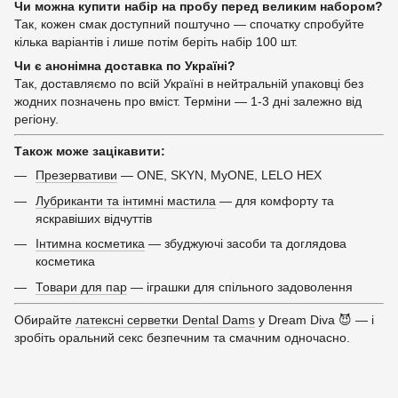
Чи можна купити набір на пробу перед великим набором?
Так, кожен смак доступний поштучно — спочатку спробуйте
кілька варіантів і лише потім беріть набір 100 шт.
Чи є анонімна доставка по Україні?
Так, доставляємо по всій Україні в нейтральній упаковці без
жодних позначень про вміст. Терміни — 1-3 дні залежно від
регіону.
Також може зацікавити:
Презервативи
— ONE, SKYN, MyONE, LELO HEX
Лубриканти та інтимні мастила
— для комфорту та
яскравіших відчуттів
Інтимна косметика
— збуджуючі засоби та доглядова
косметика
Товари для пар
— іграшки для спільного задоволення
Обирайте
латексні серветки Dental Dams
у Dream Diva 😈 — і
зробіть оральний секс безпечним та смачним одночасно.