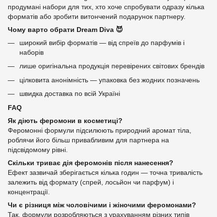
продумані набори для тих, хто хоче спробувати одразу кілька
форматів або зробити витончений подарунок партнеру.
Чому варто обрати Dream Diva 😈
широкий вибір форматів — від спреїв до парфумів і
наборів
лише оригінальна продукція перевірених світових брендів
цілковита анонімність — упаковка без жодних позначень
швидка доставка по всій Україні
FAQ
Як діють феромони в косметиці?
Феромонні формули підсилюють природний аромат тіла,
роблячи його більш привабливим для партнера на
підсвідомому рівні.
Скільки триває дія феромонів після нанесення?
Ефект зазвичай зберігається кілька годин — точна тривалість
залежить від формату (спрей, лосьйон чи парфум) і
концентрації.
Чи є різниця між чоловічими і жіночими феромонами?
Так, формули розробляються з урахуванням різних типів