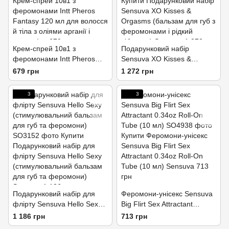
Крем-спрей 10в1 з
Подарунковий набір
феромонами Intt Pheros
Sensuva XO Kisses &
Fantasy 120 мл для волосся
Orgasms (бальзам для губ з
679 грн
1 272 грн
й тіла з оліями арганії і
феромонами і рідкий
кокоса
вібратор)
3
3
Подарунковий набір для
Феромони-унісекс Sensuva
флірту Sensuva Hello Sexy
Big Flirt Sex Attractant
(стимулювальний бальзам
0.34oz Roll-On Tube (10 мл)
1 186 грн
713 грн
для губ та феромони)