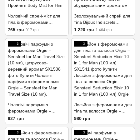
Чоловічий спрей-міст для
Зволожувальний спрей для
тіла із феромонами
тіла Bijoux Indiscrets
Sensuva HE(RO) 260
Aphrodisia Body Mist зі
765 грн
1 220 грн
917 грн
1 464 грн
Пройняті Body Mist for Him
збуджувальним ароматом
3
3
Чоловічі парфуми з
Лосьйон з феромонами для
феромонами Orgie –
тіла та волосся Orgie –
Sensfeel for Man Travel Size
Sensfeel Seduction Elixir 10
627 грн
980 грн
(10 мл), цитрусово-
in 1 for Man (100 мл)
деревний аромат
3
3