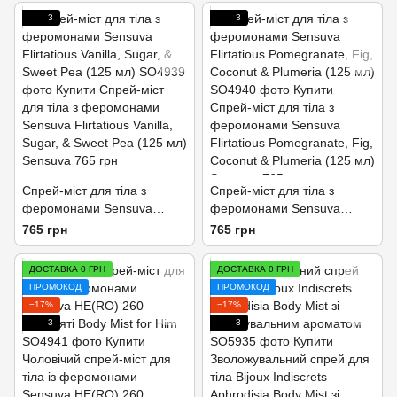
3
3
Спрей-міст для тіла з
Спрей-міст для тіла з
феромонами Sensuva
феромонами Sensuva
Flirtatious Vanilla, Sugar, &
Flirtatious Pomegranate, Fig,
765 грн
765 грн
Sweet Pea (125 мл)
Coconut & Plumeria (125 мл)
ДОСТАВКА 0 ГРН
ДОСТАВКА 0 ГРН
ПРОМОКОД
ПРОМОКОД
−17%
−17%
3
3