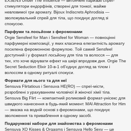
EXSENS Under The Influence — витончені паризькі спреї-
стимулятори ендорфінів, створені для тонкої, майже
невловимої гри аромату. Bijoux Indiscrets Aphrodisia —
зволожувальний спрей для тіла, що поєднує догляд зі
спокусою.
Парфуми та лосьйони з феромонами
Orgie Sensfeel for Man і Sensfeel for Woman — повноцінні
парфумерні композиції, у яких класична елегантність аромату
посилена феромонною формулою. Той самий Sensfeel
доступний і у форматі лосьйону для тіла та волосся — для
тих, хто хоче відчувати ефект на шкірі впродовж дня. Orgie The
Secret Seduction Elixir 10-в-1 об'єднує догляд за тілом і
волоссям в одному ритуалі спокуси.
Формати для нього та для неї
Sensuva Flirtatious і Sensuva HE(RO) — спреї-місти,
розроблені з урахуванням чоловічої й жіночої хімії тіла.
Sensuva Big Flirt — компактний роликовий формат-унісекс для
швидкого нанесення в будь-який момент. MAI Attraction for Him
— змазка на водній основі з феромонами, що поєднує
зволоження та приваблення в одному засобі.
Подарункові набори для знайомства з феромонами
Sensuva XO Kisses & Orgasms і Sensuva Hello Sexy — це