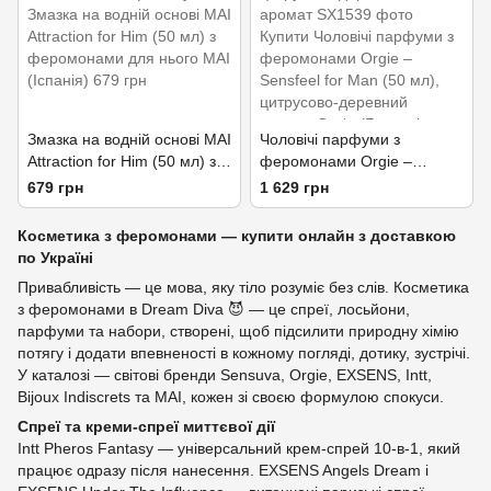
Змазка на водній основі MAI
Чоловічі парфуми з
Attraction for Him (50 мл) з
феромонами Orgie –
феромонами для нього
Sensfeel for Man (50 мл),
679 грн
1 629 грн
цитрусово-деревний
аромат
Косметика з феромонами — купити онлайн з доставкою
по Україні
Привабливість — це мова, яку тіло розуміє без слів. Косметика
з феромонами в Dream Diva 😈 — це спреї, лосьйони,
парфуми та набори, створені, щоб підсилити природну хімію
потягу і додати впевненості в кожному погляді, дотику, зустрічі.
У каталозі — світові бренди Sensuva, Orgie, EXSENS, Intt,
Bijoux Indiscrets та MAI, кожен зі своєю формулою спокуси.
Спреї та креми-спреї миттєвої дії
Intt Pheros Fantasy — універсальний крем-спрей 10-в-1, який
працює одразу після нанесення. EXSENS Angels Dream і