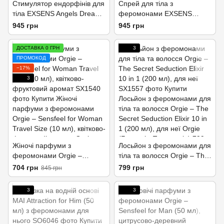
Cтимулятор ендорфінів для
Спрей для тіла з
тіла EXSENS Angels Dream
феромонами EXSENS
15 мл, щоб світитися від
Under The Influence 15 мл,
945 грн
945 грн
щастя
щоб бути чарівною
ДОСТАВКА 0 ГРН
3
ПРОМОКОД
−17%
3
Жіночі парфуми з
Лосьйон з феромонами для
феромонами Orgie –
тіла та волосся Orgie – The
Sensfeel for Woman Travel
Secret Seduction Elixir 10 in
704 грн
799 грн
845 грн
Size (10 мл), квітково-
1 (200 мл), для неї
фруктовий аромат
3
3