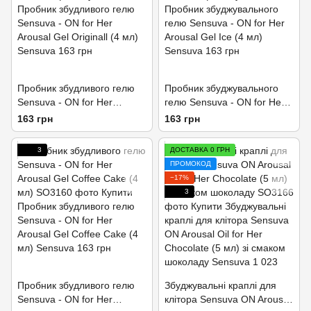
Пробник збудливого гелю
Пробник збуджувального
Sensuva - ON for Her
гелю Sensuva - ON for Her
Arousal Gel Originall (4 мл)
Arousal Gel Ice (4 мл)
163 грн
163 грн
3
ДОСТАВКА 0 ГРН
ПРОМОКОД
−17%
3
Пробник збудливого гелю
Збуджувальні краплі для
Sensuva - ON for Her
клітора Sensuva ON Arousal