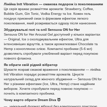
Лінійка Intt Vibration — смакова подорож із поколюванням
Ця серія вражає розмаїттям ароматів: Strawberry, Coffee,
Bubble Gum, Gin Tonic, Vodka Energy та Ice. Кожен гель
поєднує приємний смак із фірмовим ефектом легкого
поколювання, який розкривається одразу після нанесення.
Збуджувальні гелі та олії Sensuva ON for Her
Sensuva ON for Her Arousal Gel доступний у кількох варіантах
— Original, Ice з охолоджувальним ефектом, Ultra для
інтенсивніших відчуттів, а також ароматизовані Chocolate та
Hemp з конопляною олією. Компактні пробники (5-6 мл)
дозволяють спробувати улюблений варіант перед покупкою
повного флакона.
Як обрати свій рідкий вібратор
Шукаєте яскраві смакові враження з поколюванням — лінійка
Intt Vibration порадує розмаїттям ароматів. Цінуєте
натуральний склад для жіночого збудження — Sensuva ON for
Her з різними ефектами (Ice, Ultra, Hemp) стане надійним
вибором. Хочете спробувати перед повною покупкою —
почніть із компактного пробника.
Чому варто обрати Dream Diva 😈
унікальний формат вібрації без електронного пристрою