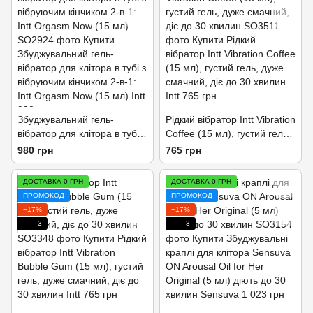
Збуджувальний гель-
Рідкий вібратор Intt Vibration
вібратор для клітора в тубі з
Coffee (15 мл), густий гель,
вібруючим кінчиком 2-в-1:
дуже смачний, діє до 30
980 грн
765 грн
Intt Orgasm Now (15 мл)
хвилин
ДОСТАВКА 0 ГРН
ДОСТАВКА 0 ГРН
ПРОМОКОД
ПРОМОКОД
−17%
−17%
3
3