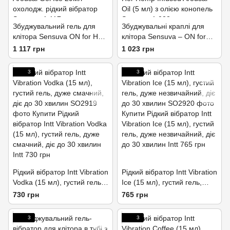
Збуджувальний гель для
Збуджувальні краплі для
клітора Sensuva ON for Her
клітора Sensuva – ON for
Arousal Gel Ice 29мл
Her Hemp Infused Arousal
1 117 грн
1 023 грн
охолодж. рідкий вібратор
Oil (5 мл) з олією конопель
3
3
Рідкий вібратор Intt Vibration
Рідкий вібратор Intt Vibration
Vodka (15 мл), густий гель,
Ice (15 мл), густий гель,
дуже смачний, діє до 30
дуже незвичайний, діє до 30
730 грн
765 грн
хвилин
хвилин
3
3