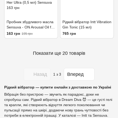
Пробник збудливого масла
Рідкий вібратор Intt Vibration
Sensuva - ON Arousal Oil for
Gin Tonic (15 мл)
Her Ultra (0,5 мл)
163 грн
765 грн
195 грн
Показати ще 20 товарів
Назад
Вперед
1
з 3
Рідкий вібратор — купити онлайн з доставкою по Україні
Вібрація без пристрою — звучить як парадокс, доки не
спробуєш сам. Рідкий вібратор в Dream Diva 😈 — це густі гелі
та крапли, які створюють відчуття легкого поколювання чи
пульсації прямо на шкірі, додаючи нову грань чуттєвості без
потреби в електронній іграшці. У каталозі — Intt та Sensuva.