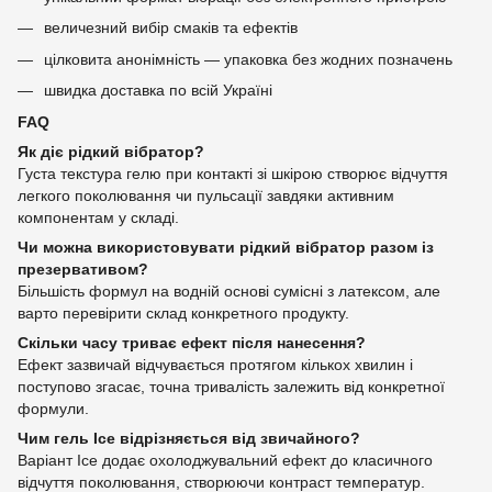
величезний вибір смаків та ефектів
цілковита анонімність — упаковка без жодних позначень
швидка доставка по всій Україні
FAQ
Як діє рідкий вібратор?
Густа текстура гелю при контакті зі шкірою створює відчуття
легкого поколювання чи пульсації завдяки активним
компонентам у складі.
Чи можна використовувати рідкий вібратор разом із
презервативом?
Більшість формул на водній основі сумісні з латексом, але
варто перевірити склад конкретного продукту.
Скільки часу триває ефект після нанесення?
Ефект зазвичай відчувається протягом кількох хвилин і
поступово згасає, точна тривалість залежить від конкретної
формули.
Чим гель Ice відрізняється від звичайного?
Варіант Ice додає охолоджувальний ефект до класичного
відчуття поколювання, створюючи контраст температур.