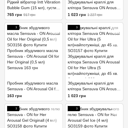
Рідкий вібратор Intt Vibration
Збуджувальні краплі для
Bubble Gum (15 мл), густий
клітора Sensuva ON Arousal
гель, дуже смачний, діє до
Oil for Her Original (5 мл)
765 грн
1 023 грн
917 грн
1 227 грн
30 хвилин
діють до 30 хвилин
3
3
Пробник збудливого масла
Збуджувальні краплі для
Sensuva - ON Arousal Oil for
клітора Sensuva ON Arousal
Her Original (0,5 мл)
Oil for Her Ultra (5
163 грн
1 023 грн
мл)найпотужніші, до 45 хв.
3
3