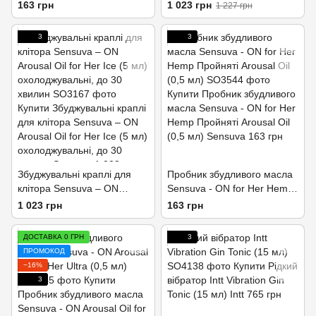
Arousal Gel Coffee Cake (4
Oil for Her Chocolate (5 мл)
163 грн
1 023 грн
1 227 грн
мл)
зі смаком шоколаду
3
3
Збуджувальні краплі для
Пробник збудливого масла
клітора Sensuva – ON
Sensuva - ON for Her Hemp
Arousal Oil for Her Ice (5 мл)
Пройняті Arousal Oil (0,5
1 023 грн
163 грн
охолоджувальні, до 30
мл)
хвилин
ДОСТАВКА 0 ГРН
3
ПРОМОКОД
−16%
3