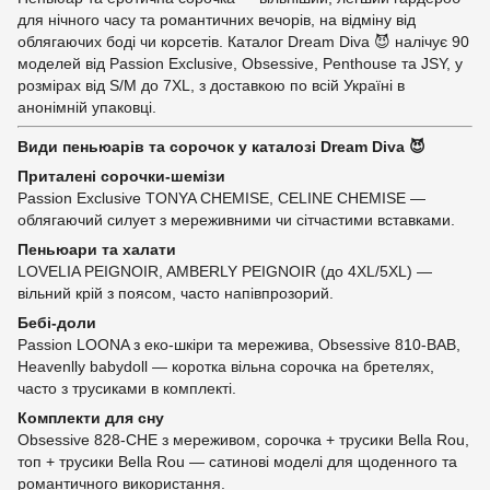
для нічного часу та романтичних вечорів, на відміну від
облягаючих боді чи корсетів. Каталог Dream Diva 😈 налічує 90
моделей від Passion Exclusive, Obsessive, Penthouse та JSY, у
розмірах від S/M до 7XL, з доставкою по всій Україні в
анонімній упаковці.
Види пеньюарів та сорочок у каталозі Dream Diva 😈
Приталені сорочки-шемізи
Passion Exclusive TONYA CHEMISE, CELINE CHEMISE —
облягаючий силует з мереживними чи сітчастими вставками.
Пеньюари та халати
LOVELIA PEIGNOIR, AMBERLY PEIGNOIR (до 4XL/5XL) —
вільний крій з поясом, часто напівпрозорий.
Бебі-доли
Passion LOONA з еко-шкіри та мережива, Obsessive 810-BAB,
Heavenlly babydoll — коротка вільна сорочка на бретелях,
часто з трусиками в комплекті.
Комплекти для сну
Obsessive 828-CHE з мереживом, сорочка + трусики Bella Rou,
топ + трусики Bella Rou — сатинові моделі для щоденного та
романтичного використання.