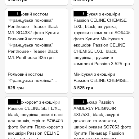
3
3
Рольовий костюм
Мінісукня з екошкіри
"Французька покоївка"
Passion CELINE CHEMISE
Penthouse - Teaser Black
L/XL, black, шнурівка,
825 грн
3 525 грн
M/L
трусики в комплекті
3
3