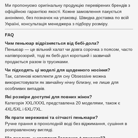
Ми пропонуємо оригінальну продукцію перевірених брендів з
офіційною гарантією якості. Кожне замовлення пакується
анонімно, без позначок на упаковці. Швидка доставка по всій
Україні, консультація менеджера з підбору розміру.
FAQ
Чим пеньюар відрізняється від бебі-дола?
Пеньюар — це вільний халат чи довга сорочка з поясом, часто
напівпрозорий, тоді як бебі-дол коротший і зазвичай
продається разом із трусиками.
Чи підходять ці моделі для щоденного носіння?
Так, сатинові комплекти для сну Obsessive можна
використовувати як звичайну нічну білизну, не лише для
особливих випадків.
Які розміри доступні для повних жінок?
Категорія XXL/XXXL представлена 20 моделями, також є
4XL/5XL і 6XL/7XL.
Як прати мереживні та сітчасті пеньюари?
Ручне прання в прохолодній воді без віджимання, сушіння в
розправленому вигляді.
Що входить у комплект "сорочка + трусики"?