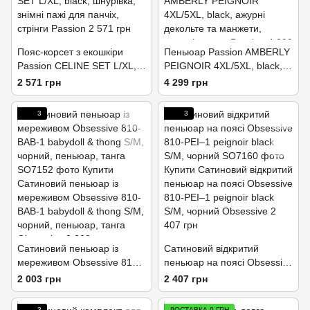
Пояс-корсет з екошкіри
Пеньюар Passion AMBERLY
Passion CELINE SET L/XL,
PEIGNOIR 4XL/5XL, black,
black, шнурівка, знімні пажі
ажурні декольте та
2 571 грн
4 299 грн
для панчіх, стрінги
манжети, широкі рукави
3
3
Сатиновий пеньюар із
Сатиновий відкритий
мереживом Obsessive 810-
пеньюар на поясі Obsessive
BAB-1 babydoll & thong S/M,
810-PEI–1 peignoir black
2 003 грн
2 407 грн
чорний, пеньюар, танга
S/M, чорний
3
ДОСТАВКА 0 ГРН