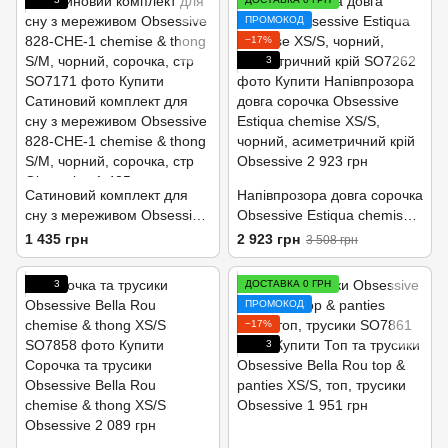
ПРОМОКОД
−17%
3
Сатиновий комплект для
Напівпрозора довга сорочка
сну з мереживом Obsessive
Obsessive Estiqua chemise
828-CHE-1 chemise & thong
XS/S, чорний,
1 435 грн
2 923 грн
3 508 грн
S/M, чорний, сорочка, стр
асиметричний крій
3
ДОСТАВКА 0 ГРН
ПРОМОКОД
−17%
3