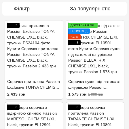
Фільтр
За популярністю
3
ДОСТАВКА 0 ГРН
ПРОМОКОД
−17%
3
Сорочка приталена Passion
Сорочка сукня під латекс зі
Exclusive TONYA CHEMISE
шнурівкою Passion
L/XL, black, трусики
BELLATRIX CHEMISE L/XL,
2 433 грн
1 573 грн
1 888 грн
black, трусики
3
3