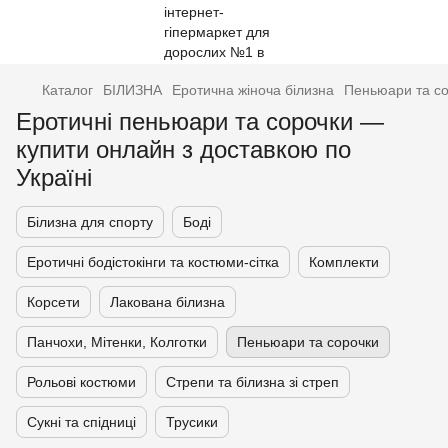
Каталог
БІЛИЗНА
Еротична жіноча білизна
Пеньюари та с
Еротичні пеньюари та сорочки —
купити онлайн з доставкою по
Україні
Білизна для спорту
Боді
Еротичні бодістокінги та костюми-сітка
Комплекти
Корсети
Лакована білизна
Панчохи, Мітенки, Колготки
Пеньюари та сорочки
Рольові костюми
Стрепи та білизна зі стреп
Сукні та спідниці
Трусики