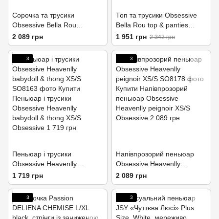
Сорочка та трусики
Топ та трусики Obsessive
Obsessive Bella Rou
Bella Rou top & panties
chemise & thong XS/S
XS/S, топ, трусики
2 089 грн
1 951 грн
2 342 грн
3
3
Пеньюар і трусики
Напівпрозорий пеньюар
Obsessive Heavenlly
Obsessive Heavenlly
babydoll & thong XS/S
peignoir XS/S
1 719 грн
2 089 грн
3
3