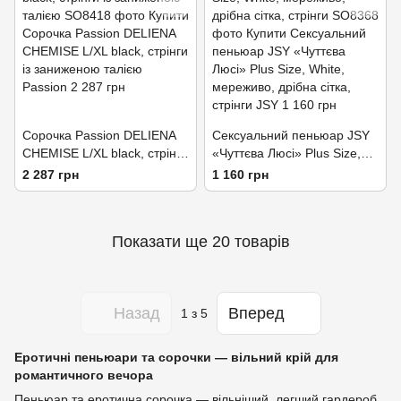
Сорочка Passion DELIENA
Сексуальний пеньюар JSY
CHEMISE L/XL black, стрінги
«Чуттєва Люсі» Plus Size,
із заниженою талією
White, мереживо, дрібна
2 287 грн
1 160 грн
сітка, стрінги
Показати ще 20 товарів
Назад
Вперед
1
з 5
Еротичні пеньюари та сорочки — вільний крій для
романтичного вечора
Пеньюар та еротична сорочка — вільніший, легший гардероб