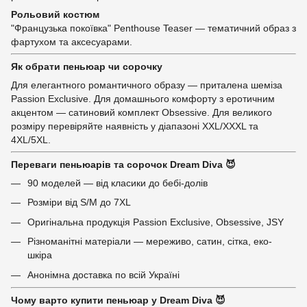
Рольовий костюм
"Французька покоївка" Penthouse Teaser — тематичний образ з
фартухом та аксесуарами.
Як обрати пеньюар чи сорочку
Для елегантного романтичного образу — приталена шеміза
Passion Exclusive. Для домашнього комфорту з еротичним
акцентом — сатиновий комплект Obsessive. Для великого
розміру перевіряйте наявність у діапазоні XXL/XXXL та
4XL/5XL.
Переваги пеньюарів та сорочок Dream Diva 😈
90 моделей — від класики до бебі-долів
Розміри від S/M до 7XL
Оригінальна продукція Passion Exclusive, Obsessive, JSY
Різноманітні матеріали — мереживо, сатин, сітка, еко-
шкіра
Анонімна доставка по всій Україні
Чому варто купити пеньюар у Dream Diva 😈