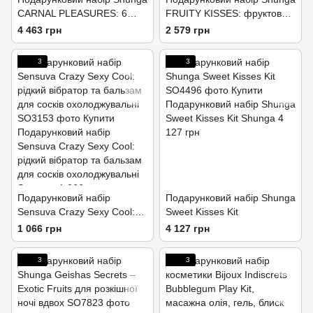
CARNAL PLEASURES: 6
FRUITY KISSES: фруктово-
елементів пристрасної ночі
ягідне задоволення
4 463 грн
2 579 грн
3
3
Подарунковий набір
Подарунковий набір Shunga
Sensuva Crazy Sexy Cool:
Sweet Kisses Kit
рідкий вібратор та бальзам
1 066 грн
4 127 грн
для сосків охолоджувальні
3
3