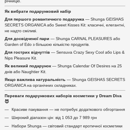
річницю.
Як вибрати подарунковий набір
Для першого романтичного подарунка
— Shunga GEISHAS
SECRETS ORGANICA або Sweet Kisses Kit: класичні, елегантні,
не надто сміливі.
Для досвідченої пари
— Shunga CARNAL PLEASURES або
Garden of Edo з більшою кількістю продуктів.
Для гострих відчуттів
— Sensuva Crazy Sexy Cool або Lips &
Nips Pleasure Kit.
Як великий подарунок
— Shunga Calendar Of Desires на 25
днів або Naughtier Kit.
Якщо важлива натуральність
— Shunga GEISHAS SECRETS
ORGANICA на органічних складниках.
Переваги подарункових наборів косметики у Dream Diva
😈
Красиве пакування — не потребує додаткового обгортання
Широкий діапазон цін: від 1 053 до 7 989 грн
Набори Shunga — світовий стандарт еротичної косметики