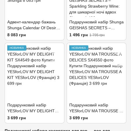
Адвент-календар бажань
Подарунковий набір Shunga
Shunga Calendar Of Desires,
GEISHAS SECRETS –
25 сюрпризів
Sparkling Strawberry Wine:
8 083 грн
1 496 грн
1 795 грн
для шикарної ночі вдвох
НОВИНКА
НОВИНКА
Подарунковий набір
Подарунковий набір
YESforLOV MY DELIGHT
YESforLOV MA TROUSSE A
KIT
DELICES
3 699 грн
3 699 грн
Подарункові набори косметики для пар — все для