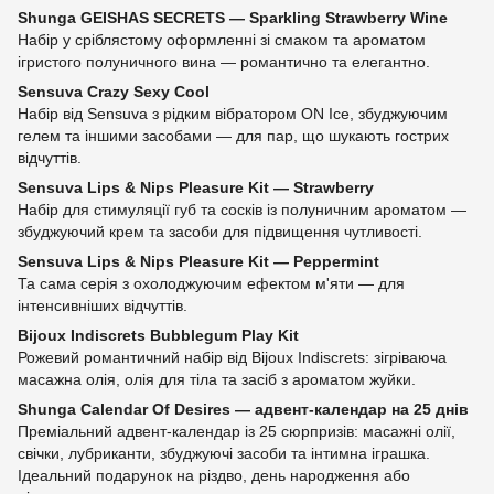
Shunga GEISHAS SECRETS — Sparkling Strawberry Wine
Набір у сріблястому оформленні зі смаком та ароматом
ігристого полуничного вина — романтично та елегантно.
Sensuva Crazy Sexy Cool
Набір від Sensuva з рідким вібратором ON Ice, збуджуючим
гелем та іншими засобами — для пар, що шукають гострих
відчуттів.
Sensuva Lips & Nips Pleasure Kit — Strawberry
Набір для стимуляції губ та сосків із полуничним ароматом —
збуджуючий крем та засоби для підвищення чутливості.
Sensuva Lips & Nips Pleasure Kit — Peppermint
Та сама серія з охолоджуючим ефектом м'яти — для
інтенсивніших відчуттів.
Bijoux Indiscrets Bubblegum Play Kit
Рожевий романтичний набір від Bijoux Indiscrets: зігріваюча
масажна олія, олія для тіла та засіб з ароматом жуйки.
Shunga Calendar Of Desires — адвент-календар на 25 днів
Преміальний адвент-календар із 25 сюрпризів: масажні олії,
свічки, лубриканти, збуджуючі засоби та інтимна іграшка.
Ідеальний подарунок на різдво, день народження або