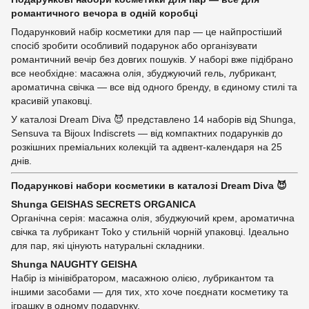
романтичного вечора в одній коробці
Подарунковий набір косметики для пар — це найпростіший
спосіб зробити особливий подарунок або організувати
романтичний вечір без довгих пошуків. У наборі вже підібрано
все необхідне: масажна олія, збуджуючий гель, лубрикант,
ароматична свічка — все від одного бренду, в єдиному стилі та
красивій упаковці.
У каталозі Dream Diva 😈 представлено 14 наборів від Shunga,
Sensuva та Bijoux Indiscrets — від компактних подарунків до
розкішних преміальних колекцій та адвент-календаря на 25
днів.
Подарункові набори косметики в каталозі Dream Diva 😈
Shunga GEISHAS SECRETS ORGANICA
Органічна серія: масажна олія, збуджуючий крем, ароматична
свічка та лубрикант Toko у стильній чорній упаковці. Ідеально
для пар, які цінують натуральні складники.
Shunga NAUGHTY GEISHA
Набір із мінівібратором, масажною олією, лубрикантом та
іншими засобами — для тих, хто хоче поєднати косметику та
іграшку в одному подарунку.