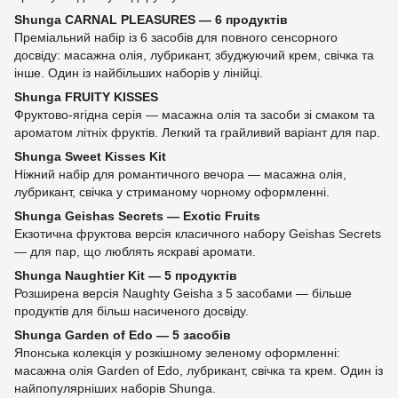
Shunga CARNAL PLEASURES — 6 продуктів
Преміальний набір із 6 засобів для повного сенсорного
досвіду: масажна олія, лубрикант, збуджуючий крем, свічка та
інше. Один із найбільших наборів у лінійці.
Shunga FRUITY KISSES
Фруктово-ягідна серія — масажна олія та засоби зі смаком та
ароматом літніх фруктів. Легкий та грайливий варіант для пар.
Shunga Sweet Kisses Kit
Ніжний набір для романтичного вечора — масажна олія,
лубрикант, свічка у стриманому чорному оформленні.
Shunga Geishas Secrets — Exotic Fruits
Екзотична фруктова версія класичного набору Geishas Secrets
— для пар, що люблять яскраві аромати.
Shunga Naughtier Kit — 5 продуктів
Розширена версія Naughty Geisha з 5 засобами — більше
продуктів для більш насиченого досвіду.
Shunga Garden of Edo — 5 засобів
Японська колекція у розкішному зеленому оформленні:
масажна олія Garden of Edo, лубрикант, свічка та крем. Один із
найпопулярніших наборів Shunga.