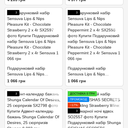
аромати зеленого чаю та
лотоса
3
3
Подарунковий набір
Подарунковий набір
Sensuva Lips & Nips
Sensuva Lips & Nips
Pleasure Kit - Chocolate
Pleasure Kit - Chocolate
1 066 грн
1 066 грн
Strawberry 2 x 4г
Peppermint 2 x 4г
3
ДОСТАВКА 0 ГРН
ПРОМОКОД
−17%
3