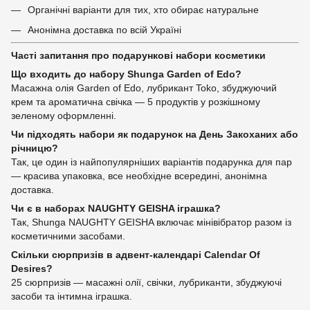
Органічні варіанти для тих, хто обирає натуральне
Анонімна доставка по всій Україні
Часті запитання про подарункові набори косметики
Що входить до набору Shunga Garden of Edo?
Масажна олія Garden of Edo, лубрикант Toko, збуджуючий
крем та ароматична свічка — 5 продуктів у розкішному
зеленому оформленні.
Чи підходять набори як подарунок на День Закоханих або
річницю?
Так, це один із найпопулярніших варіантів подарунка для пар
— красива упаковка, все необхідне всередині, анонімна
доставка.
Чи є в наборах NAUGHTY GEISHA іграшка?
Так, Shunga NAUGHTY GEISHA включає мінівібратор разом із
косметичними засобами.
Скільки сюрпризів в адвент-календарі Calendar Of
Desires?
25 сюрпризів — масажні олії, свічки, лубриканти, збуджуючі
засоби та інтимна іграшка.