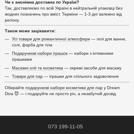
Чи є анонімна доставка по Україні?
Так, доставляємо по всій Україні в нейтральній упаковці без
жодних позначень про вміст. Терміни — 1-3 дні залежно від
регіону.
Також може зацікавити:
Усі товари для романтичної атмосфери
— гелі для ванни,
солі, фарба для тіла
Подарункові набори іграшок
— набори з інтимними
іграшками
Масажні олії та косметика
— окремі засоби для масажу
Товари для пар
— іграшки для спільного задоволення
Обирайте
подарункові набори косметики для пар
у Dream
Diva 😈 — і подаруйте не просто річ, а незабутній досвід.
073 199-11-05