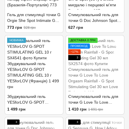
Гель для стимуляції точки G
Стимулювальний гель для
Orgie She Spot Intimate Gel,
точки G Doc Johnson Spot-
15 мл, тепло-холод, ефект
On G-Spot (56 г) з олією
773 грн
627 грн
928 грн
вібрації
мигдалю і перцевої м'яти
НОВИНКА
ДОСТАВКА 0 ГРН
ПРОМОКОД
−17%
3
Збуджувальний гель
Стимулювальний гель для
YESforLOV G-SPOT
точки G Love To Love
STIMULATING GEL 10 г
Orgasm Rainfall - G Spot
1 499 грн
1 410 грн
1 691 грн
Stimulating Gel 30 мл
3
3