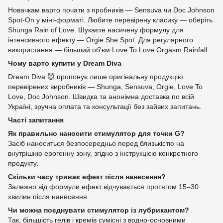
Новачкам варто почати з пробників — Sensuva чи Doc Johnson
Spot-On у міні-форматі. Любите перевірену класику — оберіть
Shunga Rain of Love. Шукаєте насичену формулу для
інтенсивного ефекту — Orgie She Spot. Для регулярного
використання — більший об'єм Love To Love Orgasm Rainfall.
Чому варто купити у Dream Diva
Dream Diva 😈 пропонує лише оригінальну продукцію
перевірених виробників — Shunga, Sensuva, Orgie, Love To
Love, Doc Johnson. Швидка та анонімна доставка по всій
Україні, зручна оплата та консультації без зайвих запитань.
Часті запитання
Як правильно наносити стимулятор для точки G?
Засіб наноситься безпосередньо перед близькістю на
внутрішню ерогенну зону, згідно з інструкцією конкретного
продукту.
Скільки часу триває ефект після нанесення?
Залежно від формули ефект відчувається протягом 15–30
хвилин після нанесення.
Чи можна поєднувати стимулятор із лубрикантом?
Так, більшість гелів і кремів сумісні з водно-основними