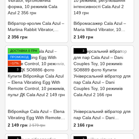
Вібратор-кролик Cala Azul –
Вібромасажер Cala Azul –
Martina Rabbit Vibrator,
Maria Wand Vibrator, 10
ергономічна форма, 10
режимів, регулювання
2 356 грн
2 149 грн
режимів
інтенсивності
ДОСТАВКА 0 ГРН
3
ПРОМОКОД
−17%
3
Віброяйце Cala Azul – Elena
Універсальний вібратор для
Vibrating Egg With Remote
пар Cala Azul – Dani
Control, 10 режимів, пульт
Couples Toy, 10 режимів
2 149 грн
2 166 грн
2 579 грн
ДК
3
3