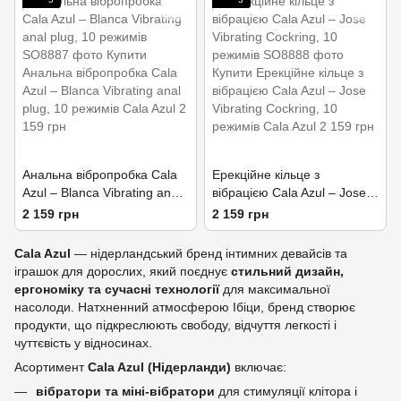
Анальна вібропробка Cala
Ерекційне кільце з
Azul – Blanca Vibrating anal
вібрацією Cala Azul – Jose
plug, 10 режимів
Vibrating Cockring, 10
2 159 грн
2 159 грн
режимів
Cala Azul
— нідерландський бренд інтимних девайсів та
іграшок для дорослих, який поєднує
стильний дизайн,
ергономіку та сучасні технології
для максимальної
насолоди. Натхненний атмосферою Ібіци, бренд створює
продукти, що підкреслюють свободу, відчуття легкості і
чуттєвість у відносинах.
Асортимент
Cala Azul (Нідерланди)
включає:
вібратори та міні-вібратори
для стимуляції клітора і