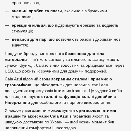
ерогенних зон;
анальні пробки та плаги
, включно з вібруючими
моделями;
ерекційні кільця
, що підтримують ерекцію та додають
стимуляції;
девайси для пар
, що дозволяють разом відкривати нові
відчуття;
Продукти бренду виготовлені з
безпечних для тіла
матеріалів
— м’якого силікону та якісного пластику, мають
сучасні функції, багато з них водостійкі та оplaджаються через
USB, що робить їх зручними для дому чи подорожей.
Cala Azul відомий своїм
яскравим стилем і приємною
ергономікою
, що підходить як для новачків, так і для
досвідчених користувачів інтимних іграшок. Це чудовий вибір
для тих, хто шукає
стильні та функціональні девайси з
Нідерландів
для особистого та парного використання.
У нашому магазині ти можеш купити
оригінальні інтимні
іграшки та аксесуари Cala Azul
з гарантією якості та
швидкою доставкою по Україні — щоб кожен момент був
наповнений комфортом і насолодою.