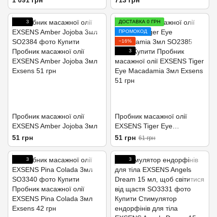
1 091 грн
713 грн
натуральна
парабенів, їстівна
3
ДОСТАВКА 0 ГРН
ПРОМОКОД
−16%
3
Пробник масажної олії
Пробник масажної олії
EXSENS Amber Jojoba 3мл
EXSENS Tiger Eye
Macadamia 3мл
51 грн
51 грн
61 грн
3
3