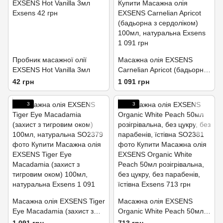
Пробник масажної олії
Масажна олія EXSENS
EXSENS Hot Vanilla 3мл
Carnelian Apricot (бадьорна
з сердоліком) 100мл,
42 грн
1 091 грн
натуральна
3
3
Масажна олія EXSENS Tiger
Масажна олія EXSENS
Eye Macadamia (захист з
Organic White Peach 50мл
тигровим оком) 100мл,
розігрівальна, без цукру, без