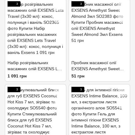
3
3
Набір розігрівальних
Пробник масажної олії
масажних олій EXSENS Lets
EXSENS Amethyst Sweet
Travel (3х30 мл): кокос,
Almond 3мл
1 091 грн
51 грн
полуниця і ваніль
3
3