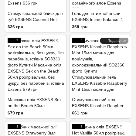
Стимулювальний блиск для
Гель для інтимної гігієни
губ EXSENS Coconut Hot
EXSENS Intime Balance, 100
Kiss 7 мл, зігріває та
мл, з екстрактом листя
636 грн
369 грн
охолоджує
органічного алое
3
3
Подарунок
Масажна олія EXSENS Sex
Стимулювальний гель
on the Beach 50мл
EXSENS Kissable Raspberry
розігрівальна, без цукру, без
Mint 15мл можна для
679 грн
661 грн
парабенів, їстівна
поцілунків,
охолоджувальний
3
3