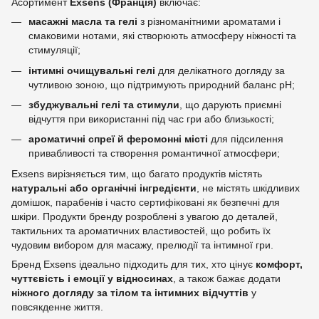
Асортимент
Exsens (Франція)
включає:
масажні масла та гелі
з різноманітними ароматами і
смаковими нотами, які створюють атмосферу ніжності та
стимуляції;
інтимні очищувальні гелі
для делікатного догляду за
чутливою зоною, що підтримують природний баланс pH;
збуджувальні гелі та стимули
, що дарують приємні
відчуття при використанні під час гри або близькості;
ароматичні спреї й феромонні місті
для підсилення
привабливості та створення романтичної атмосфери;
Exsens вирізняється тим, що багато продуктів містять
натуральні або органічні інгредієнти
, не містять шкідливих
домішок, парабенів і часто сертифіковані як безпечні для
шкіри. Продукти бренду розроблені з увагою до деталей,
тактильних та ароматичних властивостей, що робить їх
чудовим вибором для масажу, прелюдії та інтимної гри.
Бренд Exsens ідеально підходить для тих, хто цінує
комфорт,
чуттєвість і емоції у відносинах
, а також бажає додати
ніжного догляду за тілом та інтимних відчуттів
у
повсякденне життя.