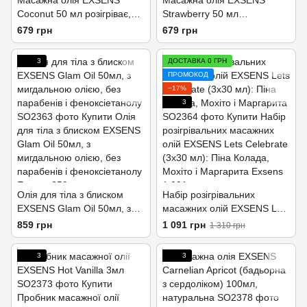
Масажна олія EXSENS
Масажна олія EXSENS
Coconut 50 мл розігріває,
Strawberry 50 мл
без цукру, без парабенів,
розігрівальна, без цукру, без
679 грн
679 грн
їстівне
парабенів, їстівна
3
ДОСТАВКА 0 ГРН
ПРОМОКОД
−17%
3
Олія для тіла з блиском
Набір розігрівальних
EXSENS Glam Oil 50мл, з
масажних олій EXSENS Lets
мигдальною олією, без
Celebrate (3х30 мл): Піна
859 грн
1 091 грн
1 310 грн
парабенів і феноксіетанолу
Колада, Мохіто і Маргарита
3
3