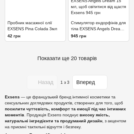
Пробник масажної олії
Cтимулятор ендорфінів для
EXSENS Pina Colada 3мл
тіла EXSENS Angels Dream
15 мл, щоб світитися від
42 грн
945 грн
щастя
Показати ще 20 товарів
Назад
Вперед
1
з 3
Exsens
— це французький бренд інтимної косметики та
сексуальних доглядових продуктів, створених для того, щоб
посилити чуттєвість, комфорт та емоції під час інтимних
моментів
. Продукція Exsens поєднує
високу якість,
натуральні інгредієнти та продуманий дизайн
, з акцентом
на приємні тактильні відчуття і безпеку.