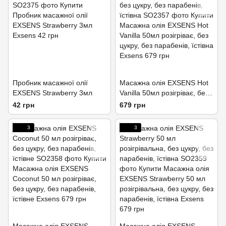
Пробник масажної олії
Масажна олія EXSENS Hot
EXSENS Strawberry 3мл
Vanilla 50мл розігріває, без
цукру, без парабенів, їстівна
42 грн
679 грн
3
3