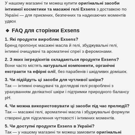
У нашому магазині ти можеш купити
оригінальні засоби
інтимної косметики та масажні гелі Exsens
з доставкою по
Україні — для приємних, безпечних та надихаючих моментів
удвох
🔹
FAQ для сторінки Exsens
1. Які продукти виробляє Exsens?
Бренд пропонує масажні масла й гелі, збуджувальні гелі,
інтимні очищувачі та ароматичні спреї з феромонами.
2. З яких інгредієнтів складаються продукти Exsens?
Вони часто містять
натуральні компоненти, органічні
екстракти та ефірні олії
, без парабенів і шкідливих домішок.
3. Чи підійдуть ці засоби для чутливої шкіри?
Так — інтимні очищувачі та доглядові гелі розроблені з
урахуванням делікатної шкіри і підтримки природного балансу
pH.
4. Чи можна використовувати ці засоби під час прелюдії?
Так — масажні гелі, ароматичні масла і збуджувальні формули
створені для підсилення чуттєвості і інтимних моментів.
5. Чи доступні продукти Exsens в Україні?
Так — у нашому магазині ти можеш замовити
оригінальні