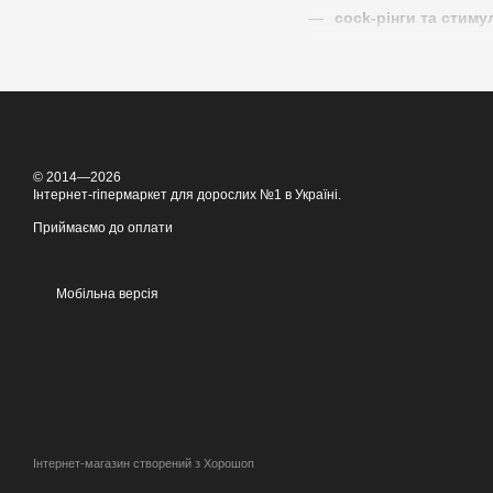
cock‑рінги та стиму
унікальні стимулят
Продукти Feelztoys вироб
використанні
. Іграшки 
Feelztoys — ідеальний ви
оригінальні вібратори,
© 2014—2026
Інтернет-гіпермаркет для дорослих №1 в Україні.
1. Що таке Feelztoys?
Feelztoys — нідерландськ
Приймаємо до оплати
2. З яких матеріалів ви
Продукція виготовляєтьс
Мобільна версія
3. Чи підходять іграшк
Так — Feelztoys пропонує
користувачів.
4. Як доглядати за про
Після використання проми
5. Чи можна купити Feel
Інтернет-магазин створений з Хорошоп
Так — у нашому магазин