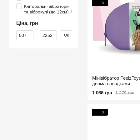
3
Кліторальні вібратори
3
та віброкулі (до 12см)
Ціна, грн
Від Ціна, грн
До Ціна, грн
ОК
Мінівібратор FeelzToys
двома насадками
1 066 грн
1 279 грн
3