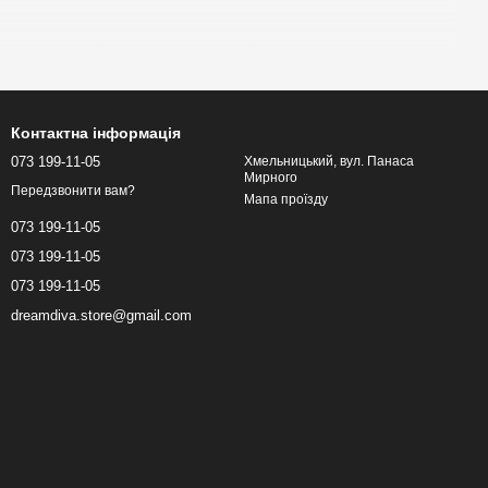
аторами для інтенсивної стимуляції.
, що гарантують
безпеку, довговічність та комфорт у
ьким стандартам якості.
Контактна інформація
с‑іграшки з Нідерландів
. У нашому магазині ти можеш купити
073 199-11-05
Хмельницький, вул. Панаса
 для приємних, безпечних і захопливих інтимних моментів.
Мирного
Передзвонити вам?
Мапа проїзду
інги та інтимні аксесуари для соло‑ та парних ігор.
073 199-11-05
073 199-11-05
іла та легко очищуються.
073 199-11-05
dreamdiva.store@gmail.com
и, які підходять як для новачків, так і для досвідчених
ем для секс‑іграшок; висушіть і зберігайте окремо від пилу.
єю якості та доставкою по всій Україні.