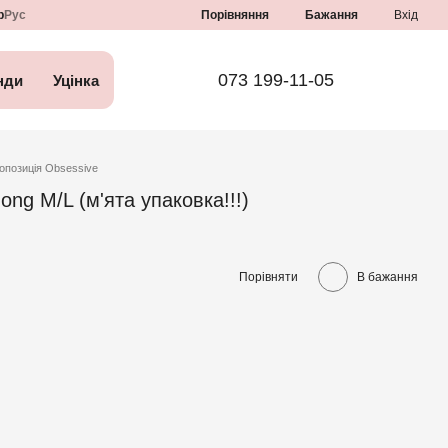
Порівняння
р
Рус
Бажання
Вхід
073 199-11-05
нди
Уцінка
опозиція Obsessive
ong M/L (м'ята упаковка!!!)
Порівняти
В бажання