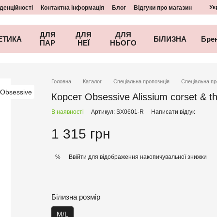
Ук
денційності
Контактна інформація
Блог
Відгуки про магазин
ДЛЯ
ДЛЯ
ДЛЯ
ЕТИКА
БІЛИЗНА
Бре
ПАР
НЕЇ
НЬОГО
Головна
Каталог
Спеціальна пропозиція
Спеціальна пр
Корсет Obsessive Alissium corset & th
В наявності
Артикул: SX0601-R
Написати відгук
1 315 грн
Ввійти
для відображення накопичувальної знижки
%
Білизна розмір
M/L