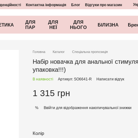
Ук
денційності
Контактна інформація
Блог
Відгуки про магазин
ДЛЯ
ДЛЯ
ДЛЯ
ЕТИКА
БІЛИЗНА
Бре
ПАР
НЕЇ
НЬОГО
Головна
Каталог
Спеціальна пропозиція
Набір новачка для анальної стимул
упаковка!!!)
В наявності
Артикул: SO6641-R
Написати відгук
1 315 грн
Ввійти
для відображення накопичувальної знижки
%
Колір