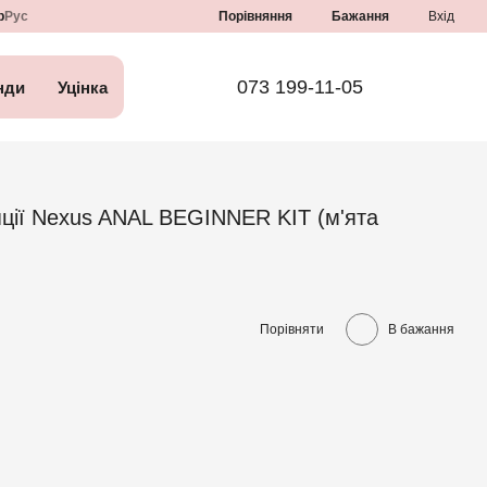
Порівняння
р
Рус
Бажання
Вхід
073 199-11-05
нди
Уцінка
яції Nexus ANAL BEGINNER KIT (м'ята
Порівняти
В бажання