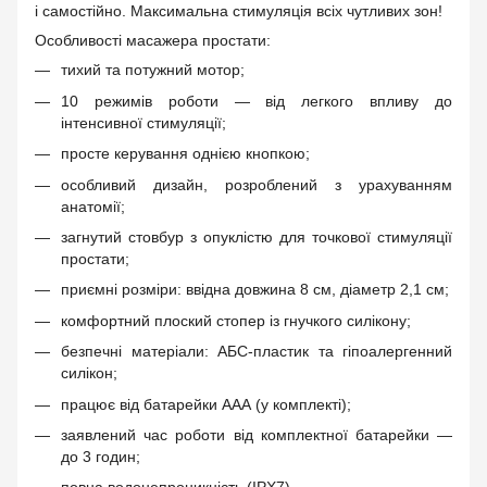
і самостійно. Максимальна стимуляція всіх чутливих зон!
Особливості масажера простати:
тихий та потужний мотор;
10 режимів роботи — від легкого впливу до
інтенсивної стимуляції;
просте керування однією кнопкою;
особливий дизайн, розроблений з урахуванням
анатомії;
загнутий стовбур з опуклістю для точкової стимуляції
простати;
приємні розміри: ввідна довжина 8 см, діаметр 2,1 см;
комфортний плоский стопер із гнучкого силікону;
безпечні матеріали: АБС-пластик та гіпоалергенний
силікон;
працює від батарейки ААА (у комплекті);
заявлений час роботи від комплектної батарейки —
до 3 годин;