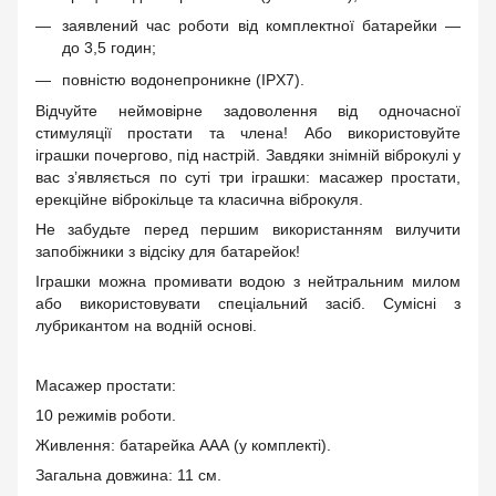
заявлений час роботи від комплектної батарейки —
до 3,5 годин;
повністю водонепроникне (IPX7).
Відчуйте неймовірне задоволення від одночасної
стимуляції простати та члена! Або використовуйте
іграшки почергово, під настрій. Завдяки знімній віброкулі у
вас з’являється по суті три іграшки: масажер простати,
ерекційне віброкільце та класична віброкуля.
Не забудьте перед першим використанням вилучити
запобіжники з відсіку для батарейок!
Іграшки можна промивати водою з нейтральним милом
або використовувати спеціальний засіб. Сумісні з
лубрикантом на водній основі.
Масажер простати:
10 режимів роботи.
Живлення: батарейка ААА (у комплекті).
Загальна довжина: 11 см.