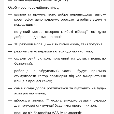
повна водонепроникність (IPX7).
Особливості ерекційного кільця:
щільне та пружне, воно добре перешкоджає відтоку
крові, ефективно подовжує ерекцію та робить відчуття
яскравішими;
потужний мотор створює глибокі вібрації, які дуже
добре передаються на пеніс;
10 режимів вібрації — є як більш ніжна, так і потужна;
режими легко перемикаються однією кнопкою;
оксамитовий силікон, приємний на дотик і повністю
безпечний;
реберця на вібрувальній частині будуть приємно
стимулювати клітор партнерки під час використання
кільця в процесі сексу;
саме кільце добре розтягується та підходить на будь-
який розмір члена;
віброкуля знімна, її можна використовувати окремо
для точкової стимуляції будь-яких ерогенних зон;
працює від батарейки ААА (у комплекті);