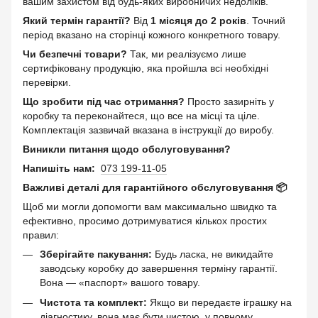
вашим захистом від будь-яких виробничих недоліків.
Який термін гарантії?
Від
1 місяця до 2 років
. Точний
період вказано на сторінці кожного конкретного товару.
Чи безпечні товари?
Так, ми реалізуємо лише
сертифіковану продукцію, яка пройшла всі необхідні
перевірки.
Що зробити під час отримання?
Просто зазирніть у
коробку та переконайтеся, що все на місці та ціле.
Комплектація зазвичай вказана в інструкції до виробу.
Виникли питання щодо обслуговування?
Напишіть нам:
073 199-11-05
Важливі деталі для гарантійного обслуговування 📦
Щоб ми могли допомогти вам максимально швидко та
ефективно, просимо дотримуватися кількох простих
правил:
Зберігайте пакування:
Будь ласка, не викидайте
заводську коробку до завершення терміну гарантії.
Вона — «паспорт» вашого товару.
Чистота та комплект:
Якщо ви передаєте іграшку на
діагностику, вона має бути чистою, у повному