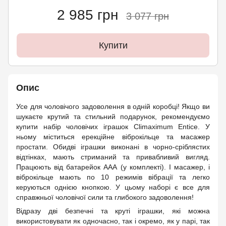
2 985 грн
3 077 грн
Купити
Опис
Усе для чоловічого задоволення в одній коробці! Якщо ви
шукаєте крутий та стильний подарунок, рекомендуємо
купити набір чоловічих іграшок Climaximum Entice. У
ньому міститься ерекційне віброкільце та масажер
простати. Обидві іграшки виконані в чорно-сріблястих
відтінках, мають стриманий та привабливий вигляд.
Працюють від батарейок ААА (у комплекті). І масажер, і
віброкільце мають по 10 режимів вібрації та легко
керуються однією кнопкою. У цьому наборі є все для
справжньої чоловічої сили та глибокого задоволення!
Відразу дві безпечні та круті іграшки, які можна
використовувати як одночасно, так і окремо, як у парі, так