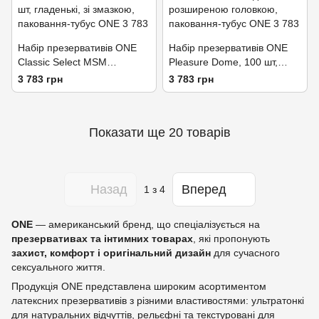
Набір презервативів ONE
Набір презервативів ONE
Classic Select MSM
Pleasure Dome, 100 шт,
Collection, 100 шт, гладенькі,
гладенькі, з розширеною
3 783 грн
3 783 грн
зі змазкою, паковання-тубус
головкою, паковання-тубус
Показати ще 20 товарів
Назад
Вперед
1
з 4
ONE
— американський бренд, що спеціалізується на
презервативах та інтимних товарах
, які пропонують
захист, комфорт і оригінальний дизайн
для сучасного
сексуального життя.
Продукція ONE представлена широким асортиментом
латексних презервативів з різними властивостями: ультратонкі
для натуральних відчуттів, рельєфні та текстуровані для