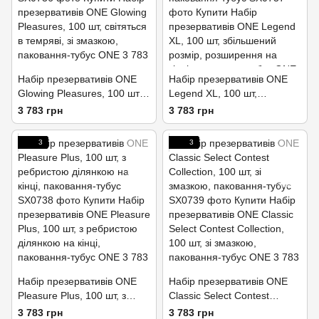
Набір презервативів ONE
Набір презервативів ONE
Glowing Pleasures, 100 шт,
Legend XL, 100 шт,
світяться в темряві, зі
збільшений розмір,
3 783 грн
3 783 грн
змазкою, паковання-тубус
розширення на кінці,
паковання-тубус
3
3
Набір презервативів ONE
Набір презервативів ONE
Pleasure Plus, 100 шт, з
Classic Select Contest
ребристою ділянкою на
Collection, 100 шт, зі
3 783 грн
3 783 грн