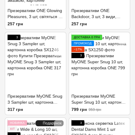
Презервативи ONE Glowing
Презервативи ONE
Pleasures, 3 шт, світяться в
Backdoor, 3 шт, 3 види,
темряві, зі змазкою,
картонне паковання
257 грн
257 грн
картонне паковання
3
ДОСТАВКА 0 ГРН
ПРОМОКОД
−17%
3
Презервативи MyONE Snug
Презервативи MyONE
3 Sampler шт, картонна
Super Snug 10 шт, картонна
коробка
коробка
317 грн
799 грн
959 грн
НОВИНКА
Подарунок
3
ХІТ
3