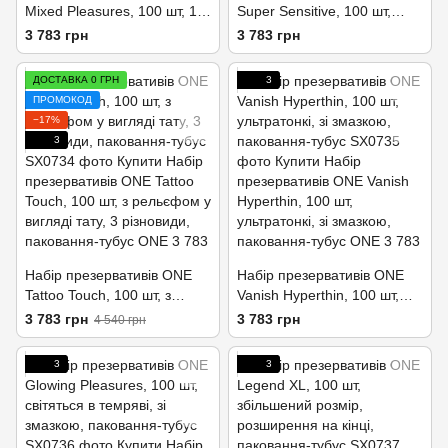
Mixed Pleasures, 100 шт, 10
Super Sensitive, 100 шт,
видів, паковання-тубус
гладенькі, з додатковою
3 783 грн
3 783 грн
змазкою, паковання-тубус
ДОСТАВКА 0 ГРН
3
ПРОМОКОД
−17%
3
Набір презервативів ONE
Набір презервативів ONE
Tattoo Touch, 100 шт, з
Vanish Hyperthin, 100 шт,
рельєфом у вигляді тату, 3
ультратонкі, зі змазкою,
3 783 грн
3 783 грн
4 540 грн
різновиди, паковання-тубус
паковання-тубус
3
3