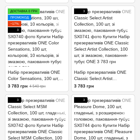
кінці, паковання-тубус
змазкою, паковання-тубус
ДОСТАВКА 0 ГРН
3
ПРОМОКОД
−17%
3
Набір презервативів ONE
Набір презервативів ONE
Color Sensations, 100 шт,
Classic Select Artist
кольорові, 10 кольорів, зі
Collection, 100 шт, зі
3 783 грн
3 783 грн
4 540 грн
змазкою, паковання-тубус
змазкою, паковання-тубус
3
3