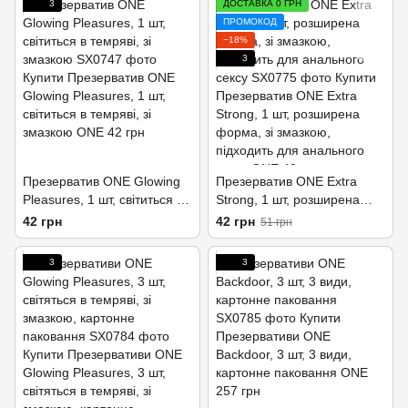
3
ДОСТАВКА 0 ГРН
ПРОМОКОД
−18%
3
Презерватив ONE Glowing
Презерватив ONE Extra
Pleasures, 1 шт, світиться в
Strong, 1 шт, розширена
темряві, зі змазкою
форма, зі змазкою,
42 грн
42 грн
51 грн
підходить для анального
сексу
3
3