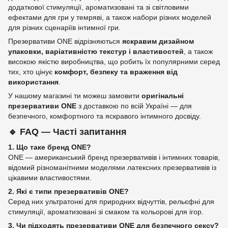
додаткової стимуляції, ароматизовані та зі світловими
ефектами для гри у темряві, а також набори різних моделей
для різних сценаріїв інтимної гри.
Презервативи ONE відрізняються
яскравим дизайном
упаковки, варіативністю текстур і властивостей
, а також
високою якістю виробництва, що робить їх популярними серед
тих, хто цінує
комфорт, безпеку та враження від
використання
.
У нашому магазині ти можеш замовити
оригінальні
презервативи ONE
з доставкою по всій Україні — для
безпечного, комфортного та яскравого інтимного досвіду.
🔹
FAQ — Часті запитання
1. Що таке бренд ONE?
ONE — американський бренд презервативів і інтимних товарів,
відомий різноманітними моделями латексних презервативів із
цікавими властивостями.
2. Які є типи презервативів ONE?
Серед них ультратонкі для природних відчуттів, рельєфні для
стимуляції, ароматизовані зі смаком та кольорові для ігор.
3. Чи підходять презервативи ONE для безпечного сексу?