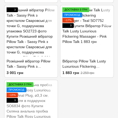
стимулюючі зони
вага 49-75гр
3
ДОСТАВКА 0 ГРН
ПРОМОКОД
−17%
3
Розкішний вібратор Pillow
Вібратор Pillow Talk Lusty
Talk - Sassy Pink з
Luxurious Flickering
кристалом Сваровські для
Massager - Teal
3 001 грн
1 883 грн
2 259 грн
точки G, подарункова
упаковка
ДОСТАВКА 0 ГРН
ПРОМОКОД
−15%
3