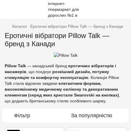
Каталог
Еротичні вібратори Pillow Talk — бренд з Канади
Еротичні вібратори Pillow Talk —
бренд з Канади
Pillow Talk
— канадський бренд
еротичних вібраторів і
масажерів
, що поєднує
розкішний дизайн, потужну
стимуляцію та комфортну експлуатацію
. Колекція Pillow
Talk стала відомою завдяки
елегантним формам,
високоякісному медичному силікону та декоративним
елементам (серед яких кристали Swarovski на кнопках)
,
що додають британському стилю особливого шарму.
Фільтр
За популярністю