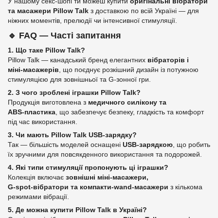
У нашому секс‑шопі ти можеш купити
оригінальні вібратори
та масажери Pillow Talk
з доставкою по всій Україні — для
ніжних моментів, прелюдії чи інтенсивної стимуляції.
🔹
FAQ — Часті запитання
1. Що таке Pillow Talk?
Pillow Talk — канадський бренд елегантних
вібраторів і
міні‑масажерів
, що поєднує розкішний дизайн із потужною
стимуляцією для зовнішньої та G‑зонної гри.
2. З чого зроблені іграшки Pillow Talk?
Продукція виготовлена з
медичного силікону та
ABS‑пластика
, що забезпечує безпеку, гладкість та комфорт
під час використання.
3. Чи мають Pillow Talk USB‑зарядку?
Так — більшість моделей оснащені
USB‑зарядкою
, що робить
їх зручними для повсякденного використання та подорожей.
4. Які типи стимуляції пропонують ці іграшки?
Колекція включає
зовнішні міні‑масажери,
G‑spot‑вібратори та компакти‑wand‑масажери
з кількома
режимами вібрації.
5. Де можна купити Pillow Talk в Україні?