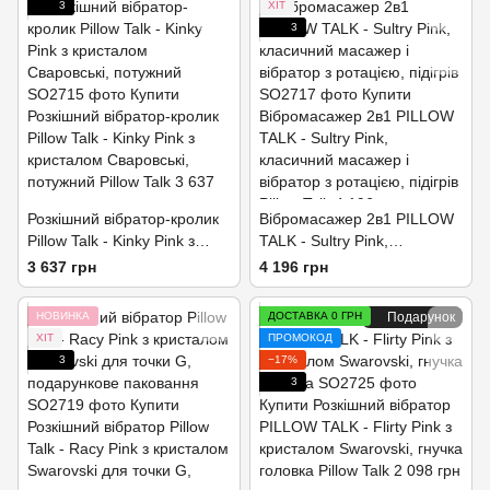
3
ХІТ
3
Розкішний вібратор-кролик
Вібромасажер 2в1 PILLOW
Pillow Talk - Kinky Pink з
TALK - Sultry Pink,
кристалом Сваровські,
класичний масажер і
3 637 грн
4 196 грн
потужний
вібратор з ротацією, підігрів
НОВИНКА
ДОСТАВКА 0 ГРН
Подарунок
ХІТ
ПРОМОКОД
3
−17%
3