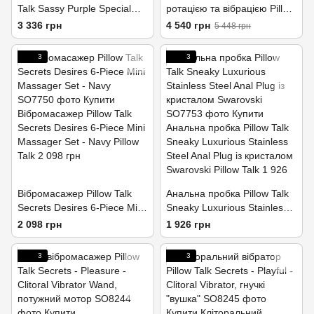
Talk Sassy Purple Special
ротацією та вібрацією Pillow
Edition, Сваровскі, пов’язка
Talk Lively Pink, кристал
3 336 грн
4 540 грн
5 448 грн
на очі+гра
Сваровскі
3
3
Вібромасажер Pillow Talk
Анальна пробка Pillow Talk
Secrets Desires 6-Piece Mini
Sneaky Luxurious Stainless
Massager Set - Navy
Steel Anal Plug із кристалом
2 098 грн
1 926 грн
Swarovski
3
3