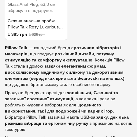
Скляна анальна пробка
Pillow Talk Rosy Luxurious
Glass Anal Plug, ⌀3,3 см,
1 385 грн
1 629 грн
віброкуля в подарунок
Pillow Talk
— канадський бренд
еротичних вібраторів і
масажерів
, що поєднує
розкішний дизайн, потужну
стимуляцію та комфортну експлуатацію
. Колекція Pillow
Talk стала відомою завдяки
елегантним формам,
високоякісному медичному силікону та декоративним
елементам (серед яких кристали Swarovski на кнопках)
,
що додають британському стилю особливого шарму.
Продукти бренду створені для
зовнішньої, G‑зонної та
загальної еротичної стимуляції
, а компактні розміри
роблять їх чудовим вибором як для
щоденного
використання
, так і для
подорожей чи парних ігор
.
Вібратори Pillow Talk зазвичай мають
USB‑зарядку, декілька
режимів вібрації та ергономічну ручку
з приємною на дотик
текстурою.