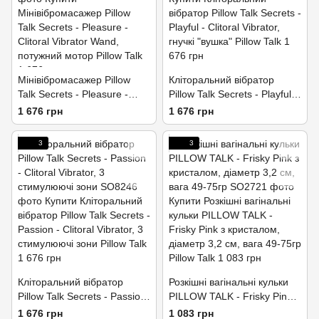
Мінівібромасажер Pillow
Кліторальний вібратор
Talk Secrets - Pleasure -
Pillow Talk Secrets - Playful -
Clitoral Vibrator Wand,
Clitoral Vibrator, гнучкі
1 676 грн
1 676 грн
потужний мотор
"вушка"
3
3
Кліторальний вібратор
Розкішні вагінальні кульки
Pillow Talk Secrets - Passion
PILLOW TALK - Frisky Pink з
- Clitoral Vibrator, 3
кристалом, діаметр 3,2 см,
1 676 грн
1 083 грн