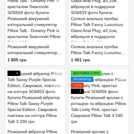
Розкішний вакуумний
Скляна анальна пробка
кліторальний стимулятор
Pillow Talk Fancy Luxurious
Pillow Talk - Dreamy Pink із
Glass Anal Plug, ⌀3,1см,
1 805 грн
1 401 грн
кристалом Swarovski
віброкуля в подарунок
3
ДОСТАВКА 0 ГРН
ПРОМОКОД
−17%
3
Розкішний вібратор Pillow
Розкішний кролик з