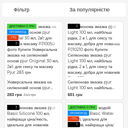
Фільтр
За популярністю
ДОСТАВКА 0 ГРН
3
ПРОМОКОД
−17%
3
Універсальна змазка на
Силіконова змазка pjur
силіконовій основі pjur
Light 100 мл, найбільш
Original 30 мл, 2в1: для
рідка, 2 в 1, для сексу та
283 грн
601 грн
340 грн
сексу та масажу
масажу, добра для новачків
3
ДОСТАВКА 0 ГРН
ПРОМОКОД
−17%
3