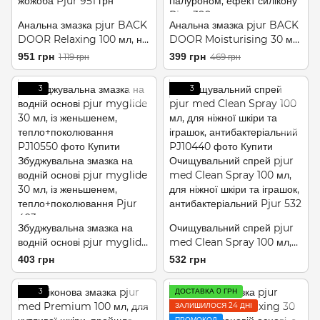
Анальна змазка pjur BACK
Анальна змазка pjur BACK
DOOR Relaxing 100 мл, на
DOOR Moisturising 30 мл,
силіконовій основі, з олією
на водній основі, з
951 грн
399 грн
1 119 грн
469 грн
жожоба
гіалуроном, ефект силікону
3
3
Збуджувальна змазка на
Очищувальний спрей pjur
водній основі pjur myglide
med Clean Spray 100 мл,
30 мл, із женьшенем,
для ніжної шкіри та іграшок,
403 грн
532 грн
тепло+поколювання
антибактеріальний
3
ДОСТАВКА 0 ГРН
ЗАЛИШИЛОСЯ 24 ДНІ
ПРОМОКОД