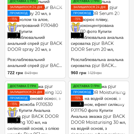
ДОСТАВКА 0 ГРН
ДОСТАВКА 0 ГРН
ЗАЛИШИЛОСЯ 24 ДНІ
ЗАЛИШИЛОСЯ 24 ДНІ
ПРОМОКОД
ПРОМОКОД
−15%
−15%
3
3
Розслаблювальний
Розслаблювальна анальна
анальний спрей pjur BACK
сироватка pjur BACK
DOOR spray 20 мл, з
DOOR Serum 20 мл,
722 грн
960 грн
849 грн
1 129 грн
пантенолом та алое,
створює плівку,
концентрований
висококонцентрована
ДОСТАВКА 0 ГРН
ДОСТАВКА 0 ГРН
ЗАЛИШИЛОСЯ 24 ДНІ
ПРОМОКОД
ПРОМОКОД
−15%
−15%
3
3