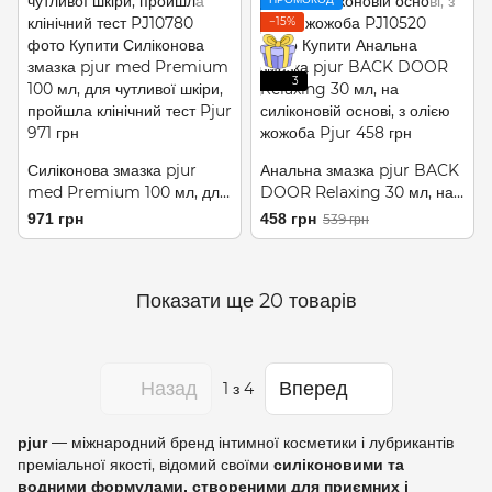
−15%
3
Силіконова змазка pjur
Анальна змазка pjur BACK
med Premium 100 мл, для
DOOR Relaxing 30 мл, на
чутливої ​​шкіри, пройшла
силіконовій основі, з олією
971 грн
458 грн
539 грн
клінічний тест
жожоба
Показати ще 20 товарів
Назад
Вперед
1
з 4
— міжнародний бренд інтимної косметики і лубрикантів
pjur
преміальної якості, відомий своїми
силіконовими та
водними формулами, створеними для приємних і