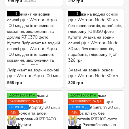
798 грн
292 грн
939 грн
для фістингу
прилипання
3
3
Лубрикант на водній основі
Змазка на водній основі
pjur Woman Aqua 100 мл,
pjur Woman Nude 30 мл,
для інтенсивного ковзання,
без консервантів, парабенів,
558 грн
326 грн
зволоження та догляд
гліцерину
ДОСТАВКА 0 ГРН
ДОСТАВКА 0 ГРН
ЗАЛИШИЛОСЯ 24 ДНІ
ЗАЛИШИЛОСЯ 24 ДНІ
ПРОМОКОД
ПРОМОКОД
−15%
−15%
3
3