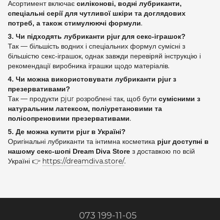
Асортимент включає
силіконові, водні лубриканти,
спеціальні серії для чутливої шкіри та доглядових
.
потреб, а також стимулюючі формули
3. Чи підходять лубриканти pjur для секс‑іграшок?
Так — більшість водних і спеціальних формул сумісні з
більшістю секс‑іграшок, однак завжди перевіряй інструкцію і
рекомендації виробника іграшки щодо матеріалів.
4. Чи можна використовувати лубриканти pjur з
презервативами?
Так — продукти pjur розроблені так, щоб бути
сумісними з
натуральним латексом, поліуретановими та
.
полісопреновими презервативами
5. Де можна купити pjur в Україні?
Оригінальні лубриканти та інтимна косметика
pjur доступні в
з доставкою по всій
нашому секс‑шопі Dream Diva Store
Україні 👉
https://dreamdiva.store/
.
073 199-11-05