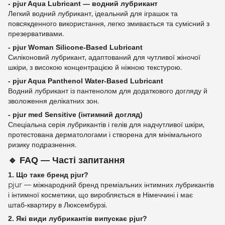
- pjur Aqua Lubricant — водний лубрикант
Легкий водний лубрикант, ідеальний для іграшок та
повсякденного використання, легко змивається та сумісний з
презервативами.
- pjur Woman Silicone‑Based Lubricant
Силіконовий лубрикант, адаптований для чутливої жіночої
шкіри, з високою концентрацією й ніжною текстурою.
- pjur Aqua Panthenol Water‑Based Lubricant
Водний лубрикант із пантенолом для додаткового догляду й
зволоження делікатних зон.
- pjur med Sensitive (інтимний догляд)
Спеціальна серія лубрикантів і гелів для надчутливої шкіри,
протестована дерматологами і створена для мінімального
ризику подразнення.
🔹
FAQ — Часті запитання
1. Що таке бренд pjur?
pjur — міжнародний бренд преміальних інтимних лубрикантів
і інтимної косметики, що виробляється в Німеччині і має
штаб‑квартиру в Люксембурзі.
2. Які види лубрикантів випускає pjur?