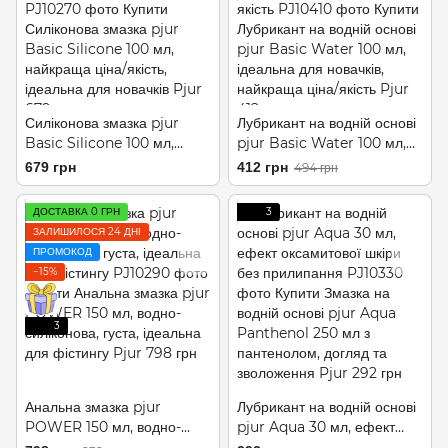
Силіконова змазка pjur
Лубрикант на водній основі
Basic Silicone 100 мл,
pjur Basic Water 100 мл,
найкраща ціна/якість,
ідеальна для новачків,
679 грн
412 грн
494 грн
ідеальна для новачків
найкраща ціна/якість
ДОСТАВКА 0 ГРН
3
ЗАЛИШИЛОСЯ 24 ДНІ
ПРОМОКОД
−15%
3
Анальна змазка pjur
Лубрикант на водній основі
POWER 150 мл, водно-
pjur Aqua 30 мл, ефект
силіконова, густа, ідеальна
оксамитової шкіри без