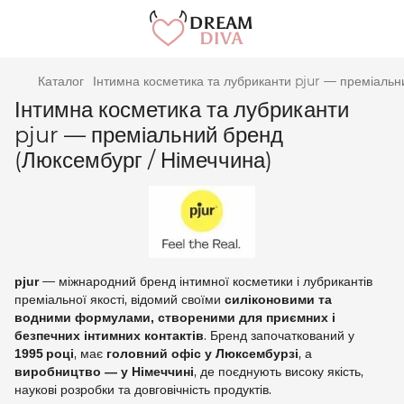
Каталог
Інтимна косметика та лубриканти pjur — преміальн
Інтимна косметика та лубриканти
pjur — преміальний бренд
(Люксембург / Німеччина)
— міжнародний бренд інтимної косметики і лубрикантів
pjur
преміальної якості, відомий своїми
силіконовими та
водними формулами, створеними для приємних і
. Бренд започаткований у
безпечних інтимних контактів
, має
, а
1995 році
головний офіс у Люксембурзі
, де поєднують високу якість,
виробництво — у Німеччині
наукові розробки та довговічність продуктів.