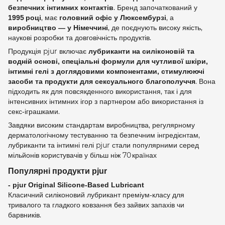
. Бренд започаткований у
безпечних інтимних контактів
, має
, а
1995 році
головний офіс у Люксембурзі
, де поєднують високу якість,
виробництво — у Німеччині
наукові розробки та довговічність продуктів.
Продукція pjur включає
лубриканти на силіконовій та
водній основі, спеціальні формули для чутливої шкіри,
інтимні гелі з доглядовими компонентами, стимулюючі
. Вона
засоби та продукти для сексуального благополуччя
підходить як для повсякденного використання, так і для
інтенсивних інтимних ігор з партнером або використання із
секс‑іграшками.
Завдяки високим стандартам виробництва, регулярному
дерматологічному тестуванню та безпечним інгредієнтам,
лубриканти та інтимні гелі pjur стали популярними серед
мільйонів користувачів у більш ніж 70 країнах
Популярні продукти pjur
- pjur Original Silicone‑Based Lubricant
Класичний силіконовий лубрикант преміум‑класу для
тривалого та гладкого ковзання без зайвих запахів чи
барвників.