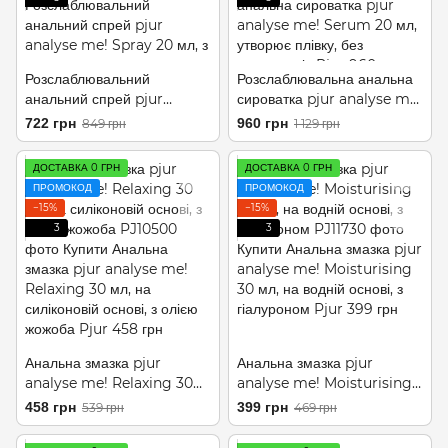
Розслаблювальний
Розслаблювальна анальна
анальний спрей pjur
сироватка pjur analyse me!
analyse me! Spray 20 мл, з
Serum 20 мл, утворює
722 грн
960 грн
849 грн
1 129 грн
пантенолом та алое,
плівку, без анестетиків
концентрований
ДОСТАВКА 0 ГРН
ДОСТАВКА 0 ГРН
ПРОМОКОД
ПРОМОКОД
−15%
−15%
3
3
Анальна змазка pjur
Анальна змазка pjur
analyse me! Relaxing 30
analyse me! Moisturising
мл, на силіконовій основі, з
30 мл, на водній основі, з
458 грн
399 грн
539 грн
469 грн
олією жожоба
гіалуроном