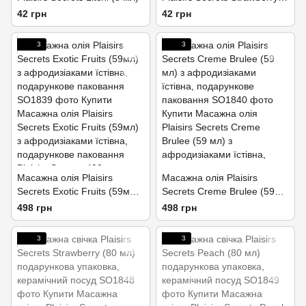
(3 мл)
42 грн
42 грн
3
3
Масажна олія Plaisirs
Масажна олія Plaisirs
Secrets Exotic Fruits (59мл)
Secrets Creme Brulee (59
з афродизіаками їстівна,
мл) з афродизіаками
498 грн
498 грн
подарункове паковання
їстівна, подарункове
паковання
3
3