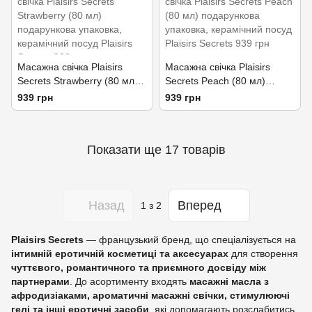
Масажна свічка Plaisirs
Масажна свічка Plaisirs
Secrets Strawberry (80 мл)
Secrets Peach (80 мл)
подарункова упаковка,
подарункова упаковка,
939 грн
939 грн
керамічний посуд
керамічний посуд
Показати ще 17 товарів
Назад
Вперед
1
з 2
Plaisirs Secrets
— французький бренд, що спеціалізується на
інтимній еротичній косметиці та аксесуарах
для створення
чуттєвого, романтичного та приємного досвіду між
партнерами
. До асортименту входять
масажні масла з
афродизіаками, ароматичні масажні свічки, стимулюючі
гелі та інші еротичні засоби
, які допомагають розслабитись,