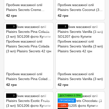
Пробник масажної олії
Пробник масажної олії
Plaisirs Secrets Creme
Plaisirs Secrets Coconut (3
Brulee (3 мл)
мл)
42 грн
42 грн
3
3
Пробник масажної олії
Пробник масажної олії
Plaisirs Secrets Pina Colada
Plaisirs Secrets Vanilla (3 мл)
(3 мл)
42 грн
42 грн
3
ДОСТАВКА 0 ГРН
ПРОМОКОД
−18%