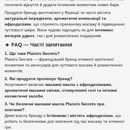
посилити відчуття й додати інтимним моментам нових барв.
Продукти бренду виготовлені у Франції та часто містять
натуральні інгредієнти, ароматичні композиції та
афродизіаки
, що сприяють приємному масажу й підвищенню
чуттєвості шкіри. Вони чудово підходять як для
інтимних
вечорів удвох
, так і для романтичних подарунків.
🔹
FAQ — Часті запитання
1. Що таке Plaisirs Secrets?
Plaisirs Secrets — французький бренд інтимної еротичної
косметики та аксесуарів для чуттєвого масажу й романтичних
моментів.
2. Які продукти пропонує бренд?
Асортимент включає
масажні масла з афродизіаками,
ароматичні масажні свічки, стимулюючі гелі та інтимні
косметичні засоби
.
3. Чи безпечні масажні масла Plaisirs Secrets при
ковтанні?
Деякі масла бренду є
їстівними і містять афродизіаки
, що
робить їх безпечними для ковтання під час масажу та інтимної
гри.