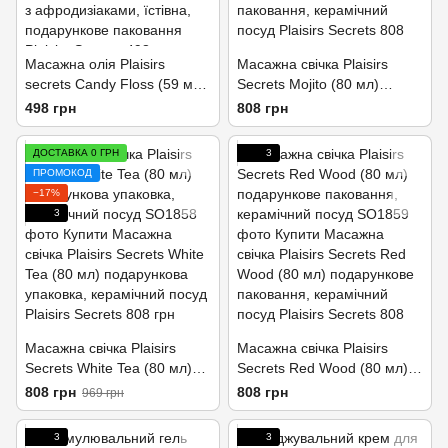
Масажна олія Plaisirs
Масажна свічка Plaisirs
secrets Candy Floss (59 мл)
Secrets Mojito (80 мл)
з афродизіаками, їстівна,
подарункове паковання,
498 грн
808 грн
подарункове паковання
керамічний посуд
ДОСТАВКА 0 ГРН
3
ПРОМОКОД
−17%
3
Масажна свічка Plaisirs
Масажна свічка Plaisirs
Secrets White Tea (80 мл)
Secrets Red Wood (80 мл)
подарункова упаковка,
подарункове паковання,
808 грн
808 грн
969 грн
керамічний посуд
керамічний посуд
3
3