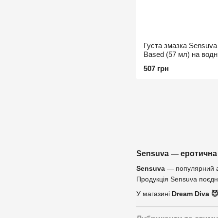
Густа змазка Sensuva 
Based (57 мл) на водні
гліцерину та парабені
507 грн
Sensuva — еротична 
Sensuva
— популярний ам
Продукція Sensuva поєдну
У магазині
Dream Diva 