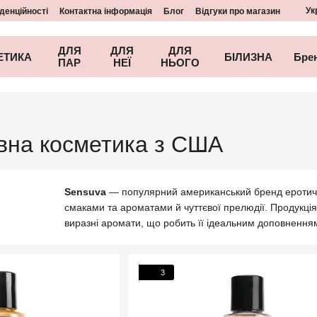
Ук
денційності
Контактна інформація
Блог
Відгуки про магазин
ДЛЯ
ДЛЯ
ДЛЯ
ЕТИКА
БІЛИЗНА
Бре
ПАР
НЕЇ
НЬОГО
івна косметика з США
Sensuva
— популярний американський бренд еротичної
смаками та ароматами й чуттєвої прелюдії. Продукці
виразні аромати, що робить її ідеальним доповненням 
3