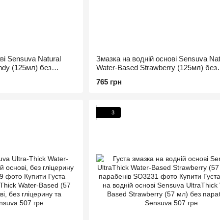
ві Sensuva Natural
Змазка на водній основі Sensuva Nat
ndy (125мл) без
Water-Based Strawberry (125мл) без
в
гліцерину та парабенів
765 грн
3