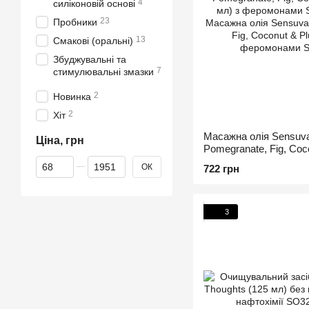
4
силіконовій основі
23
Пробники
13
Смакові (оральні)
Збуджувальні та
7
стимулювальні змазки
2
Новинка
2
Хіт
Масажна олія Sensuv
Ціна, грн
Pomegranate, Fig, Coc
мл) з феромонами
Від Ціна, грн
До Ціна, грн
ОК
722 грн
3