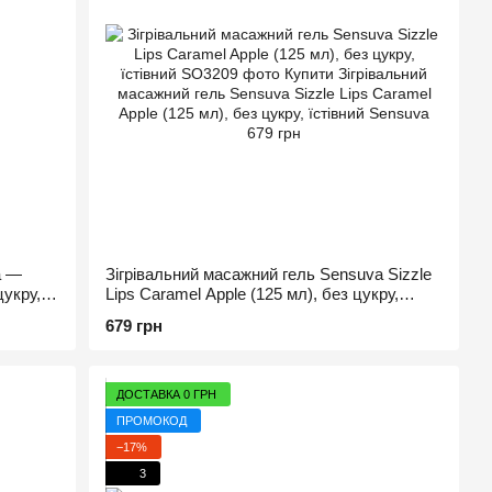
a —
Зігрівальний масажний гель Sensuva Sizzle
цукру,
Lips Caramel Apple (125 мл), без цукру,
їстівний
679 грн
ДОСТАВКА 0 ГРН
ПРОМОКОД
−17%
3