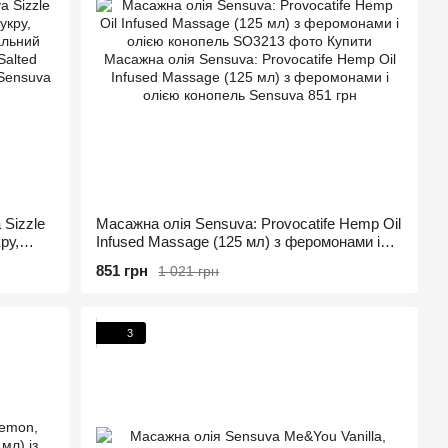
 Sizzle
Масажна олія Sensuva: Provocatife Hemp Oil
ру,
Infused Massage (125 мл) з феромонами і
олією конопель
851 грн
1 021 грн
3