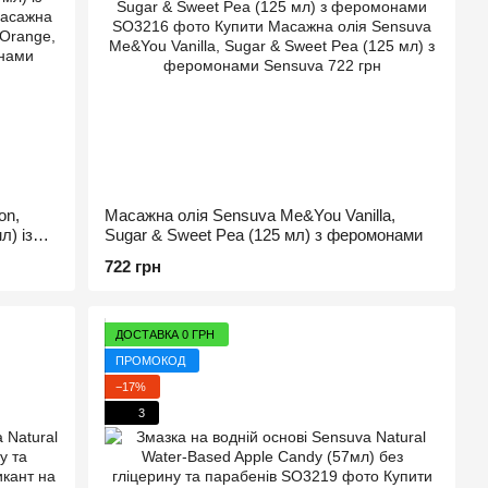
on,
Масажна олія Sensuva Me&You Vanilla,
л) із
Sugar & Sweet Pea (125 мл) з феромонами
722 грн
ДОСТАВКА 0 ГРН
ПРОМОКОД
−17%
3