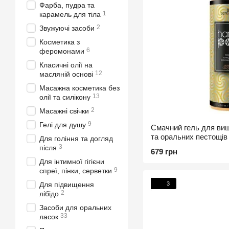
Фарба, пудра та
1
карамель для тіла
2
Звужуючі засоби
Косметика з
6
феромонами
Класичні олії на
12
масляній основі
Масажна косметика без
13
олії та силікону
2
Масажні свічки
9
Гелі для душу
Смачний гель для ви
та оральних пестощів
Для гоління та догляд
Mango Smoothie 125 
3
після
679 грн
Для інтимної гігієни
9
спреї, пінки, серветки
3
Для підвищення
2
лібідо
Засоби для оральних
33
ласок