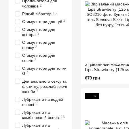
Пролонгатори для
2
чоловіків
16
Рідкий вібратор
4
Стимулятори для губ
Стимулятори для
3
клітора
Стимулятори для
2
пенісу
Стимулятори для
2
сосків
Зігрівальний масажний
Стимулятори для точки
Lips Strawberry (125 м
2
G
679 грн
Для анального сексу та
фістингу, розслаблюючі
7
засоби
3
Лубриканти на водній
11
основі
Лубриканти на
16
комбінованій основі
Лубриканти на