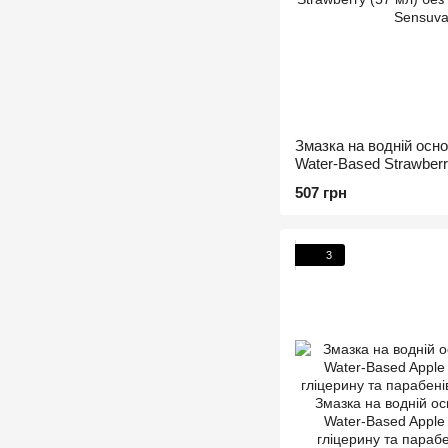
Змазка на водній осно
Water-Based Strawberr
гліцерину та парабені
507 грн
3