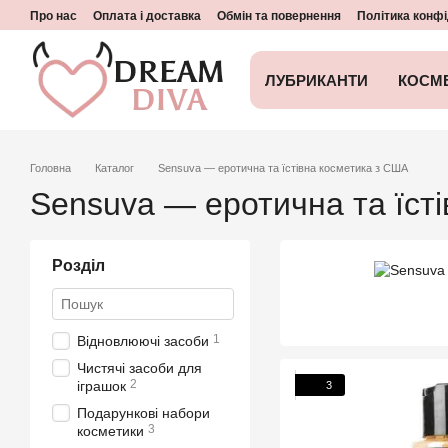
Перейти до основного контенту
Про нас
Оплата і доставка
Обмін та повернення
Політика конфі
ЛУБРИКАНТИ
КОСМ
Головна
Каталог
Sensuva — еротична та їстівна косметика з США
Sensuva — еротична та їст
Розділ
1
Відновлюючі засоби
Чистячі засоби для
2
іграшок
3
Подарункові набори
3
косметики