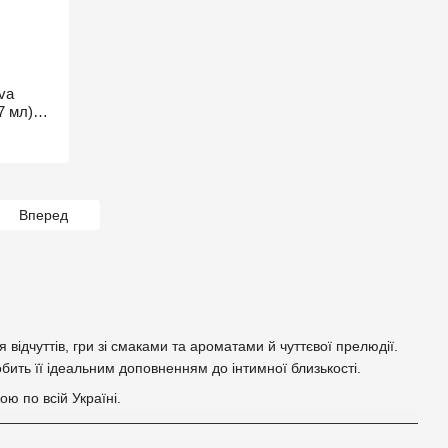
va
7 мл)
Вперед
ідчуттів, гри зі смаками та ароматами й чуттєвої прелюдії.
ить її ідеальним доповненням до інтимної близькості.
ю по всій Україні.