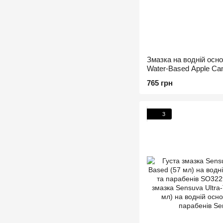
Змазка на водній осно
Water-Based Apple Ca
гліцерину та парабені
765 грн
3