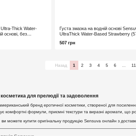
Ultra-Thick Water-
Густа змазка на водній основі Sensu
й основі, без
UltraThick Water-Based Strawberry (5
в
без парабенів
507 грн
Назад
1
2
3
4
5
6
...
11
косметика для прелюдії та задоволення
ериканський бренд еротичної косметики, створеної для посилення в
є комфортні формули, приємні текстури та виразні аромати, що роб

ви можете купити оригінальну продукцію Sensuva онлайн з доставко