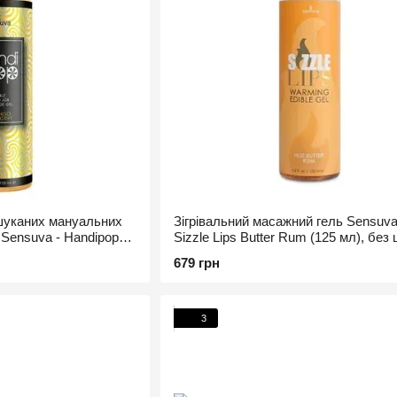
шуканих мануальних
Зігрівальний масажний гель Sensuv
 Sensuva - Handipop
Sizzle Lips Butter Rum (125 мл), без 
мл
їстівний
679 грн
3