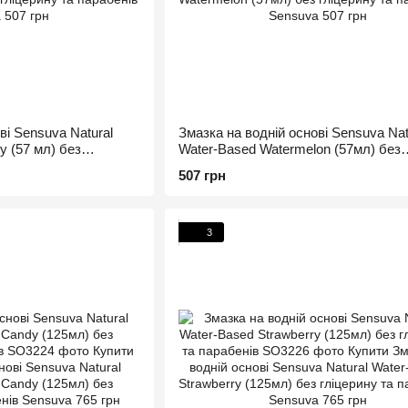
ві Sensuva Natural
Змазка на водній основі Sensuva Nat
y (57 мл) без
Water-Based Watermelon (57мл) без
в
гліцерину та парабенів
507 грн
3