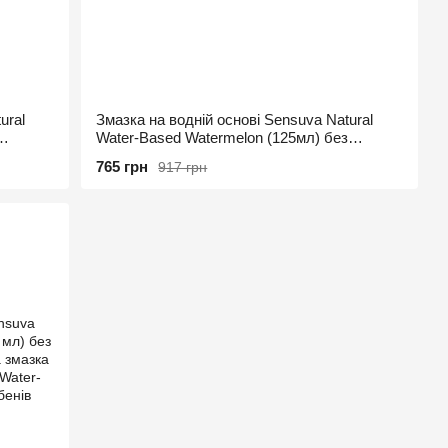
ural
Змазка на водній основі Sensuva Natural
Water-Based Watermelon (125мл) без
гліцерину та парабенів
765 грн
917 грн