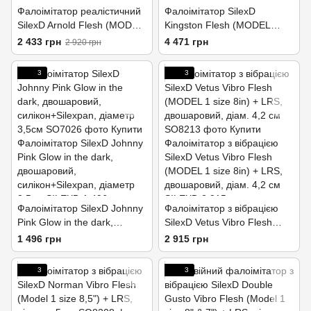
Фалоімітатор реалістичний
Фалоімітатор SilexD
SilexD Arnold Flesh (MODEL
Kingston Flesh (MODEL
5 size 10in), двошаровий,
15in), двошаровий,
2 433 грн
4 471 грн
2 920 грн
силікон+Silexpan, діа
силікон+Silexpan, діаметр 7
см
3
3
Фалоімітатор SilexD Johnny
Фалоімітатор з вібрацією
Pink Glow in the dark,
SilexD Vetus Vibro Flesh
двошаровий,
(MODEL 1 size 8in) + LRS,
1 496 грн
2 915 грн
силікон+Silexpan, діаметр
двошаровий, діам. 4,2 см
3,5см
3
3