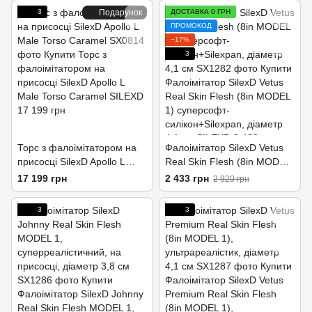
3
Подарунок
ДОСТАВКА 0 ГРН
ПРОМОКОД
−17%
3
Торс з фалоімітатором на
Фалоімітатор SilexD Vetus
присосці SilexD Apollo L
Real Skin Flesh (8in MODEL
Male Torso Caramel
1) суперсофт-
17 199 грн
2 433 грн
2 920 грн
силікон+Silexpan, діаметр
4,1 см
3
3