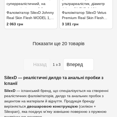
Фалоімітатор SilexD Johnny
Фалоімітатор SilexD Vetus
Real Skin Flesh MODEL 1,
Premium Real Skin Flesh
суперреалістичний, на
(8in MODEL 1),
2 063 грн
3 181 грн
присосці, діаметр 3,8 см
ультрареалістик, діаметр
4,1 см
Показати ще 20 товарів
Назад
Вперед
1
з 3
SilexD — реалістичні дилдо та анальні пробки з
Іспанії
SilexD
— іспанський бренд, що спеціалізується на створенні
реалістичних фалоімітаторів, дилдо та анальних пробок з
акцентом на матеріали й відчуття. Продукція бренду
вирізняється
двошаровою конструкцією
(силікон +
Silexpan), яка поєднує м’яку зовнішню поверхню з пружною
внутрішньою основою.