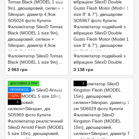
Фалоімітатор SilexD Tomas
Фалоімітатор подвійний з
Black (MODEL 1 size 9in),
вібрацією SilexD Double
двошаровий, силікон +
Gusto Flesh Motor (Model 1
2 063 грн
3 138 грн
Silexpan, діаметр 4,9см
size 8" & 7"), двошарови
ДОСТАВКА 0 ГРН
3
ПРОМОКОД
−17%
3