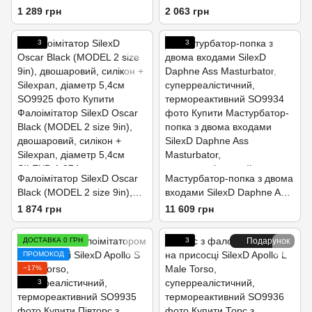
двошарова,
двошаровий, силікон +
1 289 грн
2 063 грн
силікон+Silexpan, діаметр
Silexpan, діаметр 5 см
7,5 см
3
3
Фалоімітатор SilexD Oscar
Мастурбатор-попка з двома
Black (MODEL 2 size 9in),
входами SilexD Daphne Ass
двошаровий, силікон +
Masturbator,
1 874 грн
11 609 грн
Silexpan, діаметр 5,4см
суперреалістичний,
термореактивний
ДОСТАВКА 0 ГРН
3
Подарунок
ПРОМОКОД
−17%
3