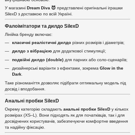
У магазині
Dream Diva 😈
представлені оригінальні іграшки
SilexD з доставкою по всій Україні.
Фалоімітатори та дилдо SilexD
Лінійка бренду включає:
класичні реалістичні дилдо
різних розмірів і діаметрів;
дилдо з вібрацією
для додаткової стимуляції;
подвійні дилдо (double)
для парних або соло-сценаріїв;
дизайнерські варіанти з ефектами, зокрема
Glow in the
Dark
.
Таке різноманіття дозволяє підібрати оптимальну модель під
досвід і вподобання.
Анальні пробки SilexD
Окрему категорію складають
анальні пробки SilexD
у кількох
розмірах (XS–L). Вони підходять як для початківців, так і для
досвідчених користувачів, забезпечуючи комфортне введення
та надійну фіксацію.