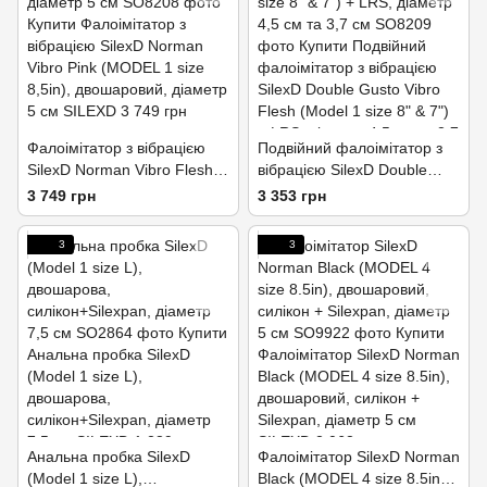
Фалоімітатор з вібрацією
Подвійний фалоімітатор з
SilexD Norman Vibro Flesh
вібрацією SilexD Double
(Model 1 size 8,5") + LRS,
Gusto Vibro Flesh (Model 1
3 749 грн
3 353 грн
діаметр 5 см
size 8" & 7") + LRS, діаметр
4,5 см та 3,7 см
3
3
Анальна пробка SilexD
Фалоімітатор SilexD Norman
(Model 1 size L),
Black (MODEL 4 size 8.5in),