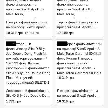
Півторс з фалоімітатором
Торс з фалоімітатором на
на присосці SilexD Apollo S
присосці SilexD Apollo L
Male Torso,
Male Torso,
10 319 грн
17 199 грн
12 383 грн
суперреалістичний,
суперреалістичний,
термореактивний
термореактивний
3
3
Двосторонній фалоімітатор
Півторс з фалоімітатором
SilexD Billy-Joe Double Dong
на присосці SilexD Apollo S
Flesh M, гнучкий,
Male Torso Caramel
1 771 грн
10 319 грн
термореактивний