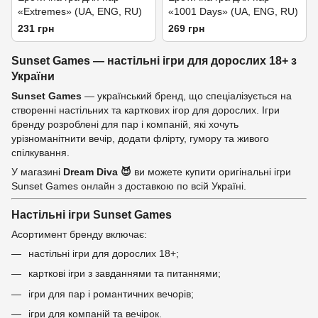
«Extremes» (UA, ENG, RU)
«1001 Days» (UA, ENG, RU)
231 грн
269 грн
Sunset Games — настільні ігри для дорослих 18+ з
України
Sunset Games
— український бренд, що спеціалізується на
створенні настільних та карткових ігор для дорослих. Ігри
бренду розроблені для пар і компаній, які хочуть
урізноманітнити вечір, додати флірту, гумору та живого
спілкування.
У магазині
Dream Diva 😈
ви можете купити оригінальні ігри
Sunset Games онлайн з доставкою по всій Україні.
Настільні ігри Sunset Games
Асортимент бренду включає:
настільні ігри для дорослих 18+;
карткові ігри з завданнями та питаннями;
ігри для пар і романтичних вечорів;
ігри для компаній та вечірок.