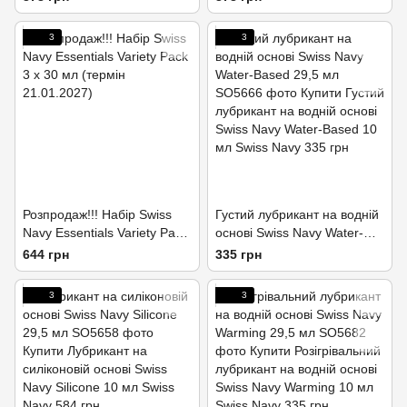
118мл (термін 15.10.2026)
118 мл (термін 24.09.2026)
3
3
Розпродаж!!! Набір Swiss
Густий лубрикант на водній
Navy Essentials Variety Pack
основі Swiss Navy Water-
3 х 30 мл (термін
Based 29,5 мл
644 грн
335 грн
21.01.2027)
3
3