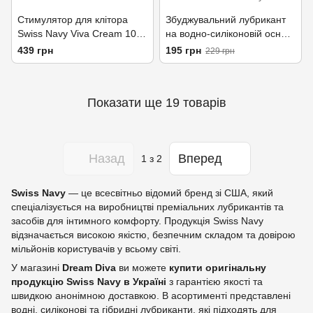
Стимулятор для клітора
Збуджувальний лубрикант
Swiss Navy Viva Cream 10
на водно-силіконовій основі
мл
Swiss Navy Sensual Arousal
439 грн
195 грн
229 грн
Gel 10 мл
Показати ще 19 товарів
Назад
Вперед
1
з 2
Swiss Navy
— це всесвітньо відомий бренд зі США, який
спеціалізується на виробництві преміальних лубрикантів та
засобів для інтимного комфорту. Продукція Swiss Navy
відзначається високою якістю, безпечним складом та довірою
мільйонів користувачів у всьому світі.
У магазині
Dream Diva
ви можете
купити оригінальну
продукцію Swiss Navy в Україні
з гарантією якості та
швидкою анонімною доставкою. В асортименті представлені
водні, силіконові та гібридні лубриканти, які підходять для