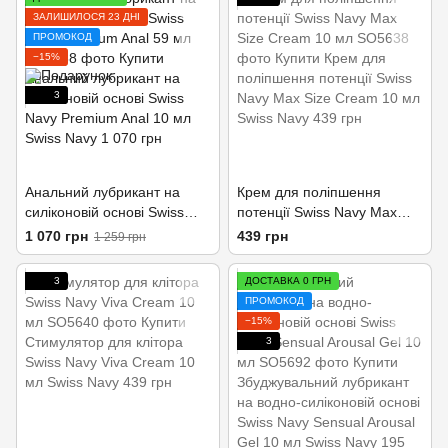
ЗАЛИШИЛОСЯ 23 ДНІ
ПРОМОКОД
−15%
3
Анальний лубрикант на
Крем для поліпшення
силіконовій основі Swiss
потенції Swiss Navy Max
Navy Premium Anal 59 мл
Size Cream 10 мл
1 070 грн
439 грн
1 259 грн
3
ДОСТАВКА 0 ГРН
ПРОМОКОД
−15%
3