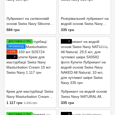
Лубрикант на силіконовій
Розігрівальний лубрикант на
основі Swiss Navy Silicone
водній основі Swiss Navy
29,5 мл
Warming 29,5 мл
584 грн
335 грн
ДОСТАВКА 0 ГРН
3
ПРОМОКОД
−17%
3
Крем для мастурбації Swiss
Лубрикант на водній основі
Navy Masturbation Cream
Swiss Navy NATURAL All
150 мл
Natural, 29,5 мл, для
1 117 грн
335 грн
1 341 грн
чутливої ​​шкіри
ДОСТАВКА 0 ГРН
3