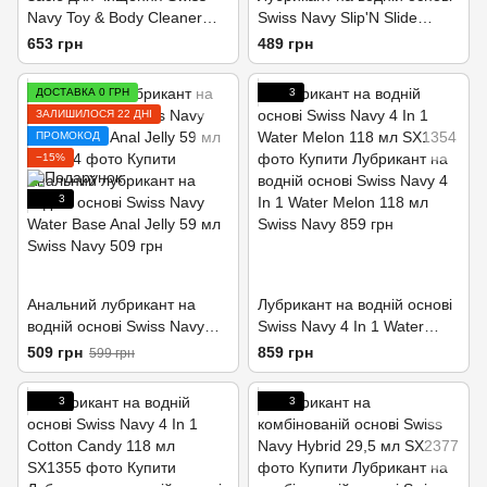
Navy Toy & Body Cleaner
Swiss Navy Slip'N Slide
177 мл
Premium Jelly 59 мл
653 грн
489 грн
ДОСТАВКА 0 ГРН
3
ЗАЛИШИЛОСЯ 22 ДНІ
ПРОМОКОД
−15%
3
Анальний лубрикант на
Лубрикант на водній основі
водній основі Swiss Navy
Swiss Navy 4 In 1 Water
Water Base Anal Jelly 59 мл
Melon 118 мл
509 грн
859 грн
599 грн
3
3