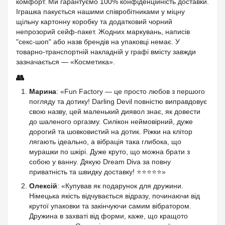
комфорт. Ми гарантуємо 100% конфіденційність доставки.
Іграшка пакується нашими співробітниками у міцну
щільну картонну коробку та додатковий чорний
непрозорий сейф-пакет. Жодних маркувань, написів
"секс-шоп" або назв брендів на упаковці немає. У
товарно-транспортній накладній у графі вмісту завжди
зазначається — «Косметика».
👥
Марина
: «Fun Factory — це просто любов з першого
погляду та дотику! Darling Devil повністю виправдовує
свою назву, цей маленький диявол знає, як довести
до шаленого оргазму. Силікон неймовірний, дуже
дорогий та шовковистий на дотик. Ріжки на клітор
лягають ідеально, а вібрація така глибока, що
мурашки по шкірі. Дуже круто, що можна брати з
собою у ванну. Дякую Dream Diva за повну
приватність та швидку доставку! ⭐⭐⭐⭐⭐»
Олексій
: «Купував як подарунок для дружини.
Німецька якість відчувається відразу, починаючи від
крутої упаковки та закінчуючи самим вібратором.
Дружина в захваті від форми, каже, що кращото