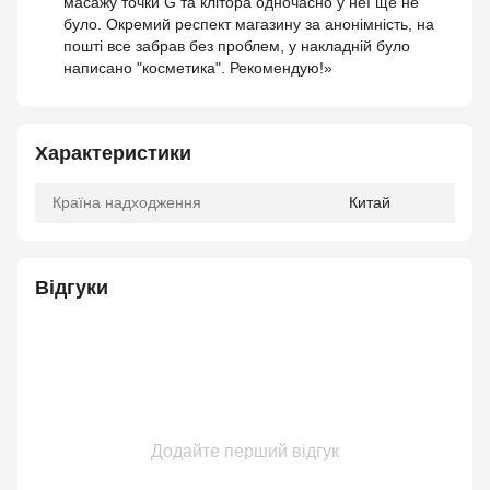
масажу точки G та клітора одночасно у неї ще не
було. Окремий респект магазину за анонімність, на
пошті все забрав без проблем, у накладній було
написано "косметика". Рекомендую!»
Характеристики
Країна надходження
Китай
Відгуки
Додайте перший відгук