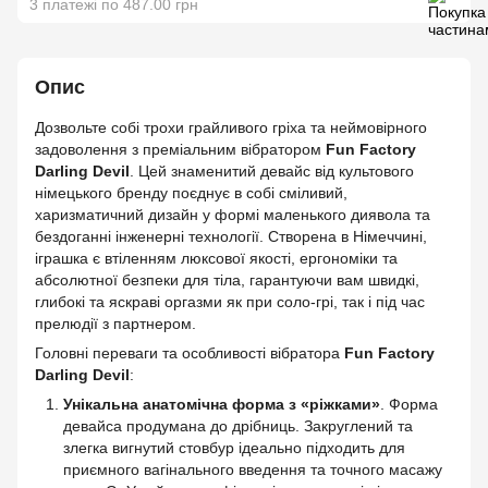
3 платежі по 487.00 грн
Опис
Дозвольте собі трохи грайливого гріха та неймовірного
задоволення з преміальним вібратором
Fun Factory
Darling Devil
. Цей знаменитий девайс від культового
німецького бренду поєднує в собі сміливий,
харизматичний дизайн у формі маленького диявола та
бездоганні інженерні технології. Створена в Німеччині,
іграшка є втіленням люксової якості, ергономіки та
абсолютної безпеки для тіла, гарантуючи вам швидкі,
глибокі та яскраві оргазми як при соло-грі, так і під час
прелюдії з партнером.
Головні переваги та особливості вібратора
Fun Factory
Darling Devil
:
Унікальна анатомічна форма з «ріжками»
. Форма
девайса продумана до дрібниць. Закруглений та
злегка вигнутий стовбур ідеально підходить для
приємного вагінального введення та точного масажу