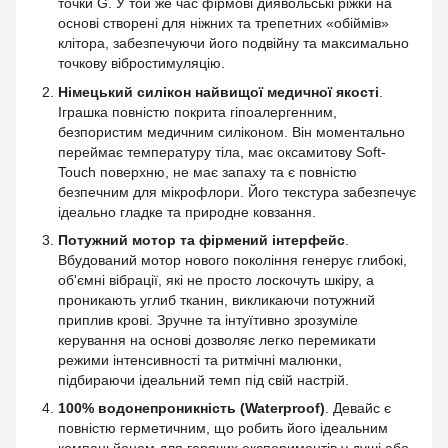
точки G. У той же час фірмові диявольські ріжки на
основі створені для ніжних та трепетних «обіймів»
клітора, забезпечуючи його подвійну та максимально
точкову вібростимуляцію.
Німецький силікон найвищої медичної якості
.
Іграшка повністю покрита гіпоалергенним,
безпористим медичним силіконом. Він моментально
переймає температуру тіла, має оксамитову Soft-
Touch поверхню, не має запаху та є повністю
безпечним для мікрофлори. Його текстура забезпечує
ідеально гладке та природне ковзання.
Потужний мотор та фірмений інтерфейс
.
Вбудований мотор нового покоління генерує глибокі,
об'ємні вібрації, які не просто лоскочуть шкіру, а
проникають углиб тканин, викликаючи потужний
приплив крові. Зручне та інтуїтивно зрозуміле
керування на основі дозволяє легко перемикати
режими інтенсивності та ритмічні малюнки,
підбираючи ідеальний темп під свій настрій.
100% водонепроникність (Waterproof)
. Девайс є
повністю герметичним, що робить його ідеальним