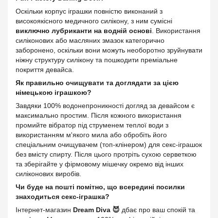
Оскільки корпус іграшки повністю виконаний з
високоякісного медичного силікону, з ним сумісні
виключно лубриканти на водній основі
. Використання
силіконових або масляних змазок категорично
заборонено, оскільки вони можуть необоротно зруйнувати
ніжну структуру силікону та пошкодити преміальне
покриття девайса.
Як правильно очищувати та доглядати за цією
німецькою іграшкою?
Завдяки 100% водонепроникності догляд за девайсом є
максимально простим. Після кожного використання
промийте вібратор під струменем теплої води з
використанням м'якого мила або обробіть його
спеціальним очищувачем (топ-клінером) для секс-іграшок
без вмісту спирту. Після цього протріть сухою серветкою
та зберігайте у фірмовому мішечку окремо від інших
силіконових виробів.
Чи буде на пошті помітно, що всередині посилки
знаходиться секс-іграшка?
Інтернет-магазин
Dream Diva 😈
дбає про ваш спокій та