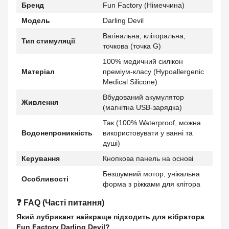
Бренд
Fun Factory (Німеччина)
Модель
Darling Devil
Вагінальна, кліторальна,
Тип стимуляції
точкова (точка G)
100% медичний силікон
Матеріал
преміум-класу (Hypoallergenic
Medical Silicone)
Вбудований акумулятор
Живлення
(магнітна USB-зарядка)
Так (100% Waterproof, можна
Водонепроникність
використовувати у ванні та
душі)
Керування
Кнопкова панель на основі
Безшумний мотор, унікальна
Особливості
форма з ріжками для клітора
❓ FAQ (Часті питання)
Який лубрикант найкраще підходить для вібратора
Fun Factory Darling Devil?