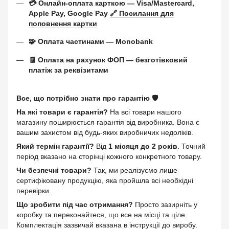
💳 Онлайн-оплата карткою — Visa/Mastercard,
Apple Pay, Google Pay
🔗 Посилання для
поповнення картки
🧩 Оплата частинами — Monobank
🧾 Оплата на рахунок ФОП — безготівковий
платіж за реквізитами
Все, що потрібно знати про гарантію 🛡️
На які товари є гарантія?
На всі товари нашого
магазину поширюється гарантія від виробника. Вона є
вашим захистом від будь-яких виробничих недоліків.
Який термін гарантії?
Від
1 місяця до 2 років
. Точний
період вказано на сторінці кожного конкретного товару.
Чи безпечні товари?
Так, ми реалізуємо лише
сертифіковану продукцію, яка пройшла всі необхідні
перевірки.
Що зробити під час отримання?
Просто зазирніть у
коробку та переконайтеся, що все на місці та ціле.
Комплектація зазвичай вказана в інструкції до виробу.