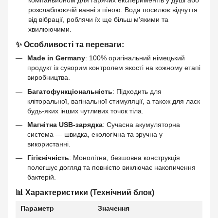
компаньйоном для гарячих експериментів у душі або
розслаблюючій ванні з піною. Вода посилює відчуття
від вібрації, роблячи їх ще більш м'якими та
хвилюючими.
✨ Особливості та переваги:
Made in Germany
: 100% оригінальний німецький
продукт із суворим контролем якості на кожному етапі
виробництва.
Багатофункціональність
: Підходить для
кліторальної, вагінальної стимуляції, а також для ласк
будь-яких інших чутливих точок тіла.
Магнітна USB-зарядка
: Сучасна акумуляторна
система — швидка, екологічна та зручна у
використанні.
Гігієнічність
: Монолітна, безшовна конструкція
полегшує догляд та повністю виключає накопичення
бактерій.
📊 Характеристики (Технічний блок)
Параметр
Значення