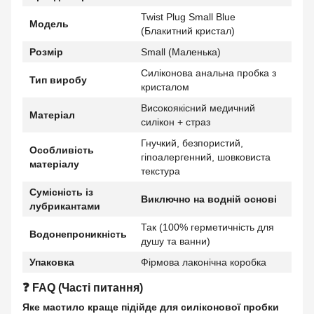
Twist Plug Small Blue
Модель
(Блакитний кристал)
Розмір
Small (Маленька)
Силіконова анальна пробка з
Тип виробу
кристалом
Високоякісний медичний
Матеріал
силікон + страз
Гнучкий, безпористий,
Особливість
гіпоалергенний, шовковиста
матеріалу
текстура
Сумісність із
Виключно на водній основі
лубрикантами
Так (100% герметичність для
Водонепроникність
душу та ванни)
Упаковка
Фірмова лаконічна коробка
❓ FAQ (Часті питання)
Яке мастило краще підійде для силіконової пробки