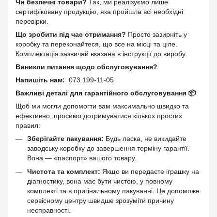
Чи безпечні товари?
Так, ми реалізуємо лише
сертифіковану продукцію, яка пройшла всі необхідні
перевірки.
Що зробити під час отримання?
Просто зазирніть у
коробку та переконайтеся, що все на місці та ціле.
Комплектація зазвичай вказана в інструкції до виробу.
Виникли питання щодо обслуговування?
Напишіть нам:
073 199-11-05
Важливі деталі для гарантійного обслуговування 📦
Щоб ми могли допомогти вам максимально швидко та
ефективно, просимо дотримуватися кількох простих
правил:
Зберігайте пакування:
Будь ласка, не викидайте
заводську коробку до завершення терміну гарантії.
Вона — «паспорт» вашого товару.
Чистота та комплект:
Якщо ви передаєте іграшку на
діагностику, вона має бути чистою, у повному
комплекті та в оригінальному пакуванні. Це допоможе
сервісному центру швидше зрозуміти причину
несправності.