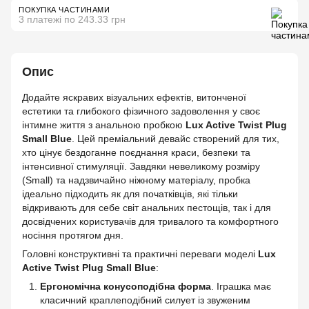
ПОКУПКА ЧАСТИНАМИ
3 платежі по 243.33 грн
Опис
Додайте яскравих візуальних ефектів, витонченої
естетики та глибокого фізичного задоволення у своє
інтимне життя з анальною пробкою
Lux Active Twist Plug
Small Blue
. Цей преміальний девайс створений для тих,
хто цінує бездоганне поєднання краси, безпеки та
інтенсивної стимуляції. Завдяки невеликому розміру
(Small) та надзвичайно ніжному матеріалу, пробка
ідеально підходить як для початківців, які тільки
відкривають для себе світ анальних пестощів, так і для
досвідчених користувачів для тривалого та комфортного
носіння протягом дня.
Головні конструктивні та практичні переваги моделі
Lux
Active Twist Plug Small Blue
:
Ергономічна конусоподібна форма
. Іграшка має
класичний краплеподібний силует із звуженим