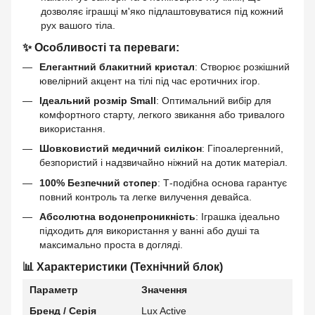
дозволяє іграшці м'яко підлаштовуватися під кожний
рух вашого тіла.
✨ Особливості та переваги:
Елегантний блакитний кристал
: Створює розкішний
ювелірний акцент на тілі під час еротичних ігор.
Ідеальний розмір Small
: Оптимальний вибір для
комфортного старту, легкого звикання або тривалого
використання.
Шовковистий медичний силікон
: Гіпоалергенний,
безпористий і надзвичайно ніжний на дотик матеріал.
100% Безпечний стопер
: Т-подібна основа гарантує
повний контроль та легке вилучення девайса.
Абсолютна водонепроникність
: Іграшка ідеально
підходить для використання у ванні або душі та
максимально проста в догляді.
📊 Характеристики (Технічний блок)
Параметр
Значення
Бренд / Серія
Lux Active