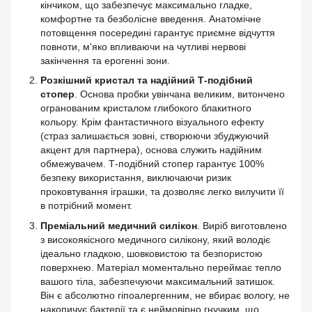
кінчиком, що забезпечує максимально гладке,
комфортне та безболісне введення. Анатомічне
потовщення посередині гарантує приємне відчуття
повноти, м'яко впливаючи на чутливі нервові
закінчення та ерогенні зони.
Розкішний кристал та надійний Т-подібний
стопер
. Основа пробки увінчана великим, витончено
огранованим кристалом глибокого блакитного
кольору. Крім фантастичного візуального ефекту
(страз залишається зовні, створюючи збуджуючий
акцент для партнера), основа служить надійним
обмежувачем. Т-подібний стопер гарантує 100%
безпеку використання, виключаючи ризик
проковтування іграшки, та дозволяє легко вилучити її
в потрібний момент.
Преміальний медичний силікон
. Виріб виготовлено
з високоякісного медичного силікону, який володіє
ідеально гладкою, шовковистою та безпористою
поверхнею. Матеріал моментально переймає тепло
вашого тіла, забезпечуючи максимальний затишок.
Він є абсолютно гіпоалергенним, не вбирає вологу, не
накопичує бактерії та є неймовірно гнучким, що