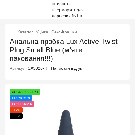
Каталог
Уцінка
Секс-іграшки
Анальна пробка Lux Active Twist
Plug Small Blue (м'яте
паковання!!!)
Артикул:
SX3926-R
Написати відгук
ДОСТАВКА 0 ГРН
ПРОМОКОД
РОЗПРОДАЖ
−17%
3