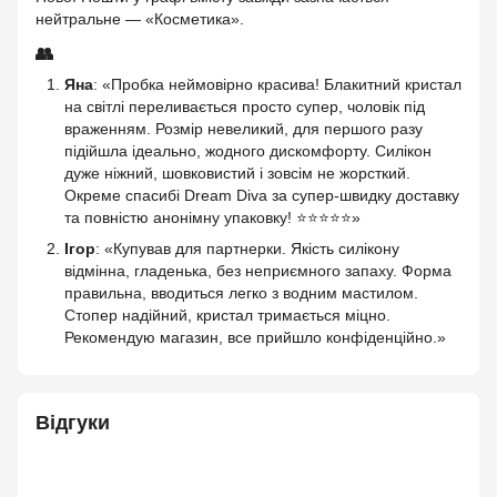
нейтральне — «Косметика».
👥
Яна
: «Пробка неймовірно красива! Блакитний кристал
на світлі переливається просто супер, чоловік під
враженням. Розмір невеликий, для першого разу
підійшла ідеально, жодного дискомфорту. Силікон
дуже ніжний, шовковистий і зовсім не жорсткий.
Окреме спасибі Dream Diva за супер-швидку доставку
та повністю анонімну упаковку! ⭐⭐⭐⭐⭐»
Ігор
: «Купував для партнерки. Якість силікону
відмінна, гладенька, без неприємного запаху. Форма
правильна, вводиться легко з водним мастилом.
Стопер надійний, кристал тримається міцно.
Рекомендую магазин, все прийшло конфіденційно.»
Відгуки