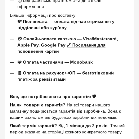
⏱ Відправляємо протягом 1–2 днів після
оформлення
Більше інформації про доставку
💸 Післяплата — оплата під час отримання у
відділенні або курʼєру
💳 Онлайн-оплата карткою — Visa/Mastercard,
Apple Pay, Google Pay
🔗 Посилання для
поповнення картки
🧩 Оплата частинами — Monobank
🧾 Оплата на рахунок ФОП — безготівковий
платіж за реквізитами
Все, що потрібно знати про гарантію 🛡️
На які товари є гарантія?
На всі товари нашого
магазину поширюється гарантія від виробника. Вона є
вашим захистом від будь-яких виробничих недоліків.
Який термін гарантії?
Від
1 місяця до 2 років
. Точний
період вказано на сторінці кожного конкретного товару.