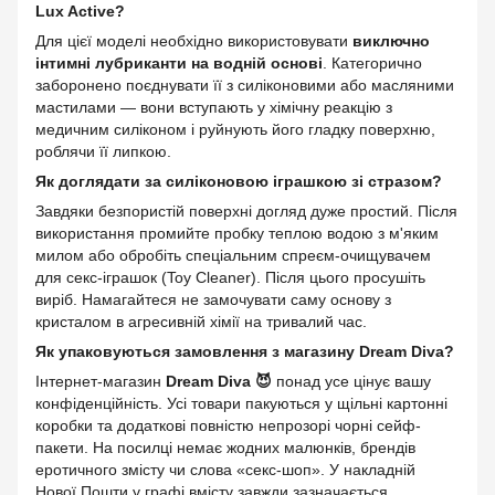
Lux Active?
Для цієї моделі необхідно використовувати
виключно
інтимні лубриканти на водній основі
. Категорично
заборонено поєднувати її з силіконовими або масляними
мастилами — вони вступають у хімічну реакцію з
медичним силіконом і руйнують його гладку поверхню,
роблячи її липкою.
Як доглядати за силіконовою іграшкою зі стразом?
Завдяки безпористій поверхні догляд дуже простий. Після
використання промийте пробку теплою водою з м'яким
милом або обробіть спеціальним спреєм-очищувачем
для секс-іграшок (Toy Cleaner). Після цього просушіть
виріб. Намагайтеся не замочувати саму основу з
кристалом в агресивній хімії на тривалий час.
Як упаковуються замовлення з магазину Dream Diva?
Інтернет-магазин
Dream Diva 😈
понад усе цінує вашу
конфіденційність. Усі товари пакуються у щільні картонні
коробки та додаткові повністю непрозорі чорні сейф-
пакети. На посилці немає жодних малюнків, брендів
еротичного змісту чи слова «секс-шоп». У накладній
Нової Пошти у графі вмісту завжди зазначається