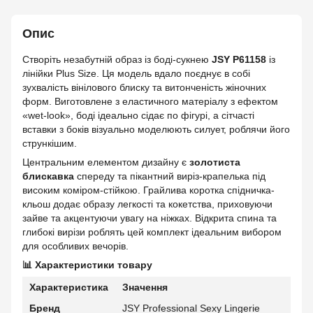
Опис
Створіть незабутній образ із боді-сукнею
JSY P61158
із
лінійки Plus Size. Ця модель вдало поєднує в собі
зухвалість вінілового блиску та витонченість жіночних
форм. Виготовлене з еластичного матеріалу з ефектом
«wet-look», боді ідеально сідає по фігурі, а сітчасті
вставки з боків візуально моделюють силует, роблячи його
стрункішим.
Центральним елементом дизайну є
золотиста
блискавка
спереду та пікантний виріз-крапелька під
високим коміром-стійкою. Грайлива коротка спідничка-
кльош додає образу легкості та кокетства, приховуючи
зайве та акцентуючи увагу на ніжках. Відкрита спина та
глибокі вирізи роблять цей комплект ідеальним вибором
для особливих вечорів.
📊 Характеристики товару
Характеристика
Значення
Бренд
JSY Professional Sexy Lingerie