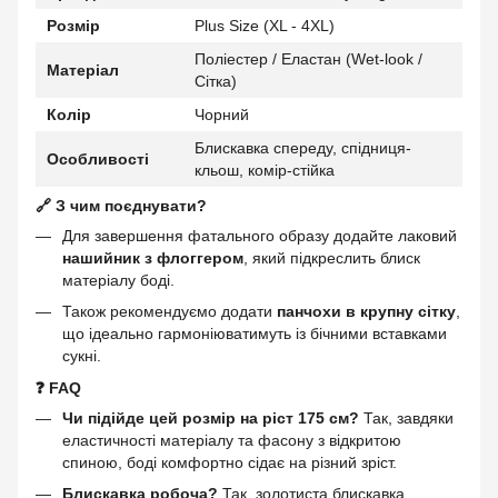
Розмір
Plus Size (XL - 4XL)
Поліестер / Еластан (Wet-look /
Матеріал
Сітка)
Колір
Чорний
Блискавка спереду, спідниця-
Особливості
кльош, комір-стійка
🔗 З чим поєднувати?
Для завершення фатального образу додайте лаковий
нашийник з флоггером
, який підкреслить блиск
матеріалу боді.
Також рекомендуємо додати
панчохи в крупну сітку
,
що ідеально гармоніюватимуть із бічними вставками
сукні.
❓ FAQ
Чи підійде цей розмір на ріст 175 см?
Так, завдяки
еластичності матеріалу та фасону з відкритою
спиною, боді комфортно сідає на різний зріст.
Блискавка робоча?
Так, золотиста блискавка