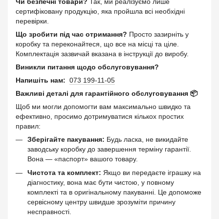
Чи безпечні товари?
Так, ми реалізуємо лише
сертифіковану продукцію, яка пройшла всі необхідні
перевірки.
Що зробити під час отримання?
Просто зазирніть у
коробку та переконайтеся, що все на місці та ціле.
Комплектація зазвичай вказана в інструкції до виробу.
Виникли питання щодо обслуговування?
Напишіть нам:
073 199-11-05
Важливі деталі для гарантійного обслуговування 📦
Щоб ми могли допомогти вам максимально швидко та
ефективно, просимо дотримуватися кількох простих
правил:
Зберігайте пакування:
Будь ласка, не викидайте
заводську коробку до завершення терміну гарантії.
Вона — «паспорт» вашого товару.
Чистота та комплект:
Якщо ви передаєте іграшку на
діагностику, вона має бути чистою, у повному
комплекті та в оригінальному пакуванні. Це допоможе
сервісному центру швидше зрозуміти причину
несправності.