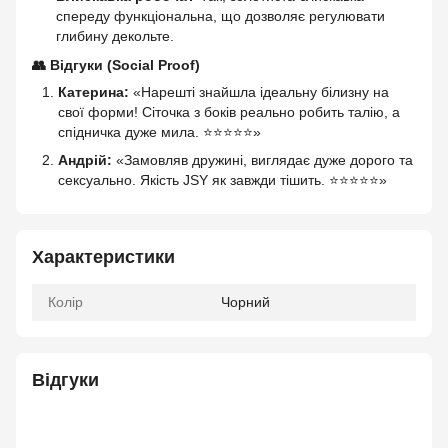
спереду функціональна, що дозволяє регулювати
глибину декольте.
👥 Відгуки (Social Proof)
Катерина:
«Нарешті знайшла ідеальну білизну на
свої форми! Сіточка з боків реально робить талію, а
спідничка дуже мила. ⭐⭐⭐⭐⭐»
Андрій:
«Замовляв дружині, виглядає дуже дорого та
сексуально. Якість JSY як завжди тішить. ⭐⭐⭐⭐⭐»
Характеристики
Колір
Чорний
Відгуки