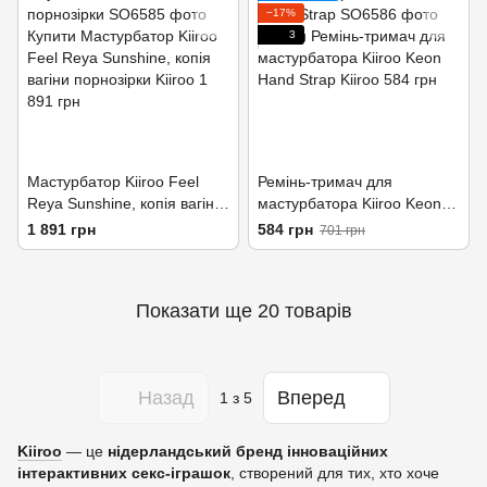
−17%
3
Мастурбатор Kiiroo Feel
Ремінь-тримач для
Reya Sunshine, копія вагіни
мастурбатора Kiiroo Keon
порнозірки
Hand Strap
1 891 грн
584 грн
701 грн
Показати ще 20 товарів
Назад
Вперед
1
з 5
Kiiroo
— це
нідерландський бренд інноваційних
інтерактивних секс‑іграшок
, створений для тих, хто хоче