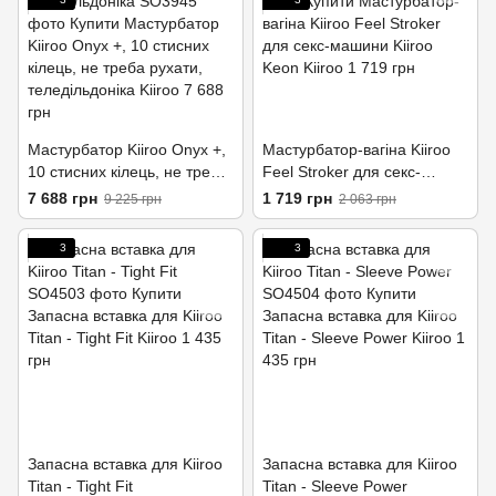
Мастурбатор Kiiroo Onyx +,
Мастурбатор-вагіна Kiiroo
10 стисних кілець, не треба
Feel Stroker для секс-
рухати, теледільдоніка
машини Kiiroo Keon
7 688 грн
1 719 грн
9 225 грн
2 063 грн
3
3
Запасна вставка для Kiiroo
Запасна вставка для Kiiroo
Titan - Tight Fit
Titan - Sleeve Power