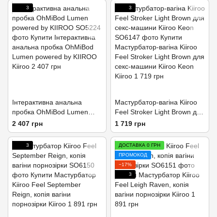
3
3
Інтерактивна анальна
Мастурбатор-вагіна Kiiroo
пробка OhMiBod Lumen
Feel Stroker Light Brown для
powered by KIIROO
секс-машини Kiiroo Keon
2 407 грн
1 719 грн
3
ДОСТАВКА 0 ГРН
ПРОМОКОД
−17%
3