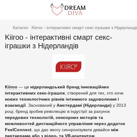
Каталог
Kiiroo - інтерактивні смарт секс-іграшки з Нідерланді
Kiiroo - інтерактивні смарт секс-
іграшки з Нідерландів
Kiiroo
— це
нідерландський бренд інноваційних
інтерактивних секс‑іграшок
, створений для тих, хто хоче
нових технологічних рівнів інтимного задоволення і
взаємодії
. Заснований у
Амстердамі (Нідерланди)
у 2013
році, бренд зробив революцію в індустрії за рахунок
передових технологій, сенсорних моторів та
можливостей дистанційного управління через додаток
FeelConnect
, що дає змогу синхронізувати девайси
між
партнерами або з відео‑ та VR‑контентом
.