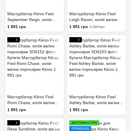
Мастурбатор Kiiroo Feel
Мастурбатор Kiiroo Feel
September Reign, копія
Leigh Raven, копія вагіни
вагіни порнозірки
порнозірки
1 891 грн
1 891 грн
2 269 грн
3
3
Мастурбатор Kiiroo Feel
Мастурбатор Kiiroo Feel
Romi Chase, копія вагіни
Ashley Barbie, копія вагіни
порнозірки
порнозірки
1 891 грн
1 891 грн
3
ДОСТАВКА 0 ГРН
ПРОМОКОД