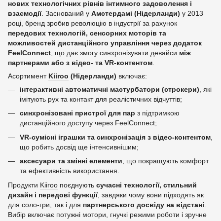
нових технологічних рівнів інтимного задоволення і
взаємодії
. Заснований у
Амстердамі (Нідерланди)
у 2013
році, бренд зробив революцію в індустрії за рахунок
передових технологій, сенсорних моторів та
можливостей дистанційного управління через додаток
FeelConnect
, що дає змогу синхронізувати девайси
між
партнерами або з відео‑ та VR‑контентом
.
Асортимент
Kiiroo
(Нідерланди)
включає:
інтерактивні автоматичні мастурбатори (строкери)
, які
імітують рух та контакт для реалістичних відчуттів;
синхронізовані пристрої для пар
з підтримкою
дистанційного доступу через FeelConnect;
VR‑сумісні іграшки та синхронізація з відео‑контентом
,
що робить досвід ще інтенсивнішим;
аксесуари та змінні елементи
, що покращують комфорт
та ефективність використання.
Продукти
Kiiroo
поєднують
сучасні технології, стильний
дизайн і передові функції
, завдяки чому вони підходять як
для соло‑гри, так і для
партнерського досвіду на відстані
.
Вибір включає потужні мотори, гнучкі режими роботи і зручне