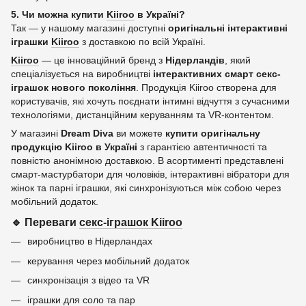
5. Чи можна купити
Kiiroo
в Україні?
Так — у нашому магазині доступні
оригінальні інтерактивні
іграшки
Kiiroo
з доставкою по всій Україні.
Kiiroo
— це інноваційний бренд з
Нідерландів
, який
спеціалізується на виробництві
інтерактивних смарт секс-
іграшок нового покоління
. Продукція Kiiroo створена для
користувачів, які хочуть поєднати інтимні відчуття з сучасними
технологіями, дистанційним керуванням та VR-контентом.
У магазині
Dream Diva
ви можете
купити оригінальну
продукцію Kiiroo в Україні
з гарантією автентичності та
повністю анонімною доставкою. В асортименті представлені
смарт-мастурбатори для чоловіків, інтерактивні вібратори для
жінок та парні іграшки, які синхронізуються між собою через
мобільний додаток.
🔹 Переваги
секс-іграшок Kiiroo
виробництво в Нідерландах
керування через мобільний додаток
синхронізація з відео та VR
іграшки для соло та пар