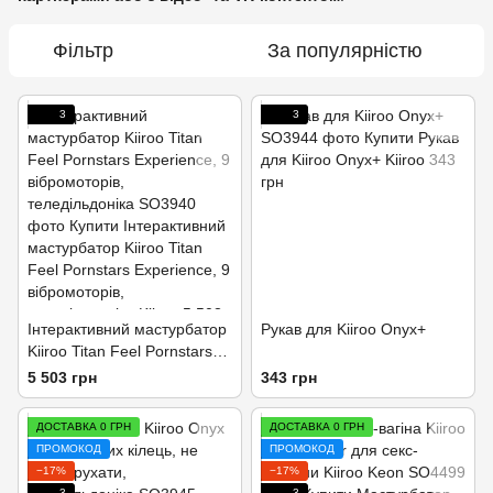
Фільтр
За популярністю
3
3
Інтерактивний мастурбатор
Рукав для Kiiroo Onyx+
Kiiroo Titan Feel Pornstars
Experience, 9 вібромоторів,
5 503 грн
343 грн
теледільдоніка
ДОСТАВКА 0 ГРН
ДОСТАВКА 0 ГРН
ПРОМОКОД
ПРОМОКОД
−17%
−17%
3
3