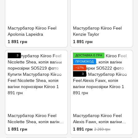
Мастурбатор Kiiroo Feel
Мастурбатор Kiiroo Feel
Apolonia Lapeidra
Kenzie Taylor
1 891 грн
1 891 грн
3
ДОСТАВКА 0 ГРН
ПРОМОКОД
−17%
3
Мастурбатор Kiiroo Feel
Мастурбатор Kiiroo Feel
Nicolette Shea, копія вагіни
Alexis Fawx, копія вагіни
порнозірки
порнозірки
1 891 грн
1 891 грн
2 269 грн