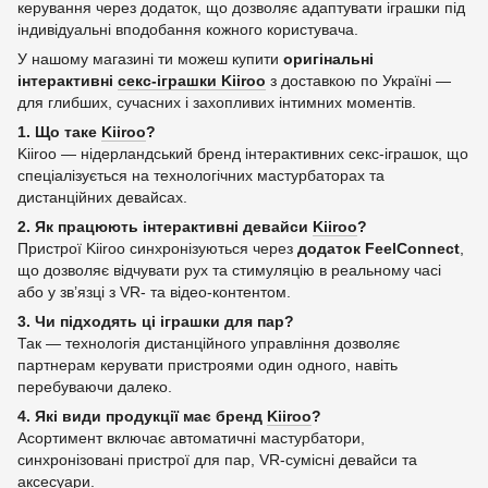
керування через додаток, що дозволяє адаптувати іграшки під
індивідуальні вподобання кожного користувача.
У нашому магазині ти можеш купити
оригінальні
інтерактивні
секс‑іграшки Kiiroo
з доставкою по Україні —
для глибших, сучасних і захопливих інтимних моментів.
1. Що таке
Kiiroo
?
Kiiroo — нідерландський бренд інтерактивних секс‑іграшок, що
спеціалізується на технологічних мастурбаторах та
дистанційних девайсах.
2. Як працюють інтерактивні девайси
Kiiroo
?
Пристрої Kiiroo синхронізуються через
додаток FeelConnect
,
що дозволяє відчувати рух та стимуляцію в реальному часі
або у зв’язці з VR‑ та відео‑контентом.
3. Чи підходять ці іграшки для пар?
Так — технологія дистанційного управління дозволяє
партнерам керувати пристроями один одного, навіть
перебуваючи далеко.
4. Які види продукції має бренд
Kiiroo
?
Асортимент включає автоматичні мастурбатори,
синхронізовані пристрої для пар, VR‑сумісні девайси та
аксесуари.