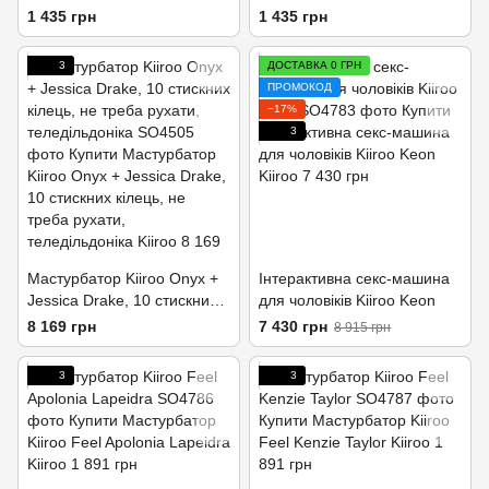
1 435 грн
1 435 грн
3
ДОСТАВКА 0 ГРН
ПРОМОКОД
−17%
3
Мастурбатор Kiiroo Onyx +
Інтерактивна секс-машина
Jessica Drake, 10 стискних
для чоловіків Kiiroo Keon
кілець, не треба рухати,
8 169 грн
7 430 грн
8 915 грн
теледільдоніка
3
3