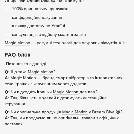
Обираючи
Dream Diva 😈
, ви отримуєте:
100% оригінальну продукцію
конфіденційне пакування
швидку доставку по Україні
консультацію з підбору смарт-іграшки
Magic Motion
— розумні технології для яскравих відчуттів 📱✨
FAQ-блок
Питання та відповіді
Q:
Що таке
Magic Motion
?
A:
Magic Motion — бренд смарт-вібраторів та інтерактивних
секс-іграшок з керуванням через додаток.
Q:
Чи підходять іграшки
Magic Motion
для пар?
A:
Так, більшість моделей підтримують дистанційне
керування.
Q:
Чи оригінальна продукція
Magic Motion
у Dream Diva 😈?
A:
Так, ми продаємо лише оригінальні товари з офіційних
поставок.