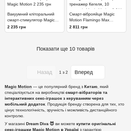
Вакуумний кліторальний
Смарт-віброяйце Magic
смарт-стимулятор Magic
Motion Flamingo Max
Motion Unicorn Pink з
Orange 2 в 1: віброяйце та
2 235 грн
2 811 грн
вібрацією
тренажер Кегеля, 10
режимів
Показати ще 10 товарів
Назад
Вперед
1
з 2
Magic Motion
— це популярний бренд з
Китаю
, який
спеціалізується на виробництві
смарт-вібраторів та
інтерактивних секс-іграшок з керуванням через
мобільний додаток
. Продукція бренду створена для тих, хто
цінує технологічність, зручність і можливість дистанційного
контролю.
У магазині
Dream Diva 😈
ви можете
купити оригінальні
секс-іграшки
Magic Motion
в Україні
з гарантією