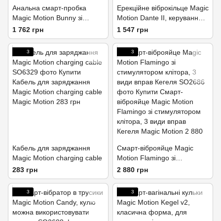
Анальна смарт-пробка
Ерекційне віброкільце Magic
Magic Motion Bunny зі
Motion Dante II, керування
знімним пухнастим
за допомогою смартфона
1 762 грн
1 547 грн
хвостиком, керування зі
смартфона
3
3
Кабель для заряджання
Смарт-віброяйце Magic
Magic Motion charging cable
Motion Flamingo зі
стимулятором клітора, 3
283 грн
2 880 грн
види вправ Кегеля
3
3