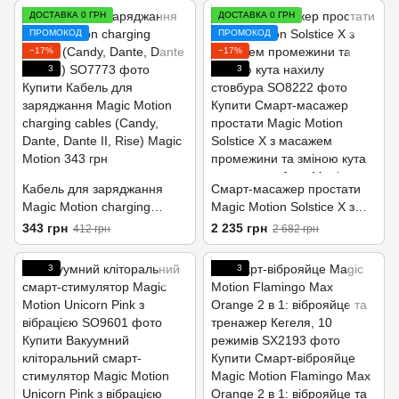
ДОСТАВКА 0 ГРН
ДОСТАВКА 0 ГРН
ПРОМОКОД
ПРОМОКОД
−17%
−17%
3
3
Кабель для заряджання
Смарт-масажер простати
Magic Motion charging
Magic Motion Solstice X з
cables (Candy, Dante, Dante
масажем промежини та
343 грн
2 235 грн
412 грн
2 682 грн
II, Rise)
зміною кута нахилу
стовбура
3
3