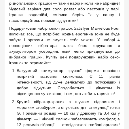
різнопланових іграшки — такий набір ніколи не набридне!
Чудовий варіант для соло розваг або пестощів у парі.
Іграшки водостійкі, сміливо беріть їх у ванну і
насолоджуйтесь новими відчуттями!
Подарунковий набір секс-іграшок Satisfyer Marvelous Four
включає все, що потрібно: жодна ерогенна зона не буде
забута і оргазми не змусять себе чекати. У наборі 4
повноцінних вібратора плюс блок керування з
акумулятором усередині, який легко приєднується до
вибраної іграшки. Купіть цей подарунковий набір секс-
іграшок та отримайте:
Вакуумний стимулятор зручної форми повністю
покритий матовим силіконом. Є 11 рівнів
інтенсивності, від дуже делікатних до потужніших і
добре відчутних. Сподобається і дівчатам із
підвищеною чутливістю, і тим, хто любить гарячіше!
Крутий вібратор-кролик з гнучким відростком і
жорстким стовбуром, з опуклістю для стимуляції точки
G. Приємний розмір — 18 см у довжину та 3,4 см у
діаметрі — і ніжний силікон забезпечують комфорт, а
12 режимів вібрації — стовідсоткові глибокі оргазми!