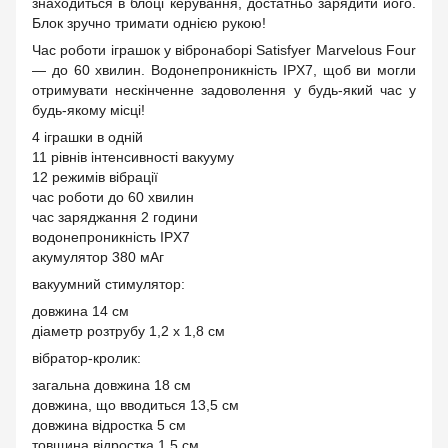
знаходиться в блоці керування, достатньо зарядити його.
Блок зручно тримати однією рукою!
Час роботи іграшок у вібронаборі Satisfyer Marvelous Four
— до 60 хвилин. Водонепроникність IPX7, щоб ви могли
отримувати нескінченне задоволення у будь-який час у
будь-якому місці!
4 іграшки в одній
11 рівнів інтенсивності вакууму
12 режимів вібрації
час роботи до 60 хвилин
час заряджання 2 години
водонепроникність IPX7
акумулятор 380 мАг
вакуумний стимулятор:
довжина 14 см
діаметр розтрубу 1,2 х 1,8 см
вібратор-кролик:
загальна довжина 18 см
довжина, що вводиться 13,5 см
довжина відростка 5 см
товщина відростка 1,5 см