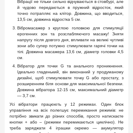
Вібрації не тільки сильно відчуваються в стовбурі, але
й чудово передаються в пружний відросток, який
точно потрапляє на клітор. Довжина, що вводиться,
13,5 см, довжина відростка 5 см.
Вібромасажер з круглою головкою для стимуляції
ерогенних зон та розслабляючого масажу! Зняти
напругу після довгого дня, впливати на великі чутливі
зони або супер потужно стимулювати гарячі точки на
тілі. Довжина масажера 13,6 см, діаметр головки 4,5
см.
Вібратор для точки G та анального проникнення.
Ідеально гладенький, він виконаний у продуманому
дизайні, щоб стимулювати точку G або простату, з
розширенням біля основи для максимальної безпеки.
Довжина вібратора 12-15 см, максимальний діаметр
— 3,7 см.
Усі вібратори працюють у 12 режимах. Один блок
управління на всіх полегшує перемикання режимів: не
потрібно звикати до різних способів, просто натискаєте
кнопки + або – (режими перемикаються циклічно). Не
треба заряджати 4 іграшки окремо — акумулятор