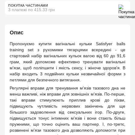
ПОКУПКА ЧАСТИНАМИ
3 платежі по 415.33 грн
Опис
Пропонуємо купити вагінальні кульки Satisfyer balls
training set з рухомими тягарцями всередині - це
стартовий набір вагінальних кульок вагою від 60 до 91,6
грам, який допоможе ефективно тренувати вагінальні
м'язи, щоб поліпшити і якість сексу, і жіноче здоров'я. В
набір входить 3 подвійних кульки незвичайної форми з
петлями для безпечного витягання.
Регулярні вправи для тренування м'язів тазового дна не
менш важливі, ніж вправи для зовнішніх м'язів. По-перше,
такі вправи стимулюють приплив крові до піхви,
підвищують чутливість нервових закінчень для ще
більшого задоволення від сексуальних ігор. По-друге,
підвищується тонус інтимних м'язів і вони стають більш
пружними, що точно оцінить ваш партнер. І, по-третє,
розвинені м'язи тазового дна дозволяють допомогти при