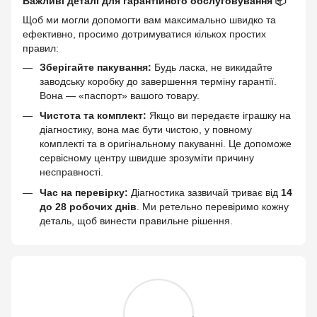
Важливі деталі для гарантійного обслуговування 📦
Щоб ми могли допомогти вам максимально швидко та
ефективно, просимо дотримуватися кількох простих
правил:
Зберігайте пакування:
Будь ласка, не викидайте
заводську коробку до завершення терміну гарантії.
Вона — «паспорт» вашого товару.
Чистота та комплект:
Якщо ви передаєте іграшку на
діагностику, вона має бути чистою, у повному
комплекті та в оригінальному пакуванні. Це допоможе
сервісному центру швидше зрозуміти причину
несправності.
Час на перевірку:
Діагностика зазвичай триває від
14
до 28 робочих днів
. Ми ретельно перевіримо кожну
деталь, щоб винести правильне рішення.