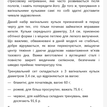
стресовому нетриманні, яке часто розвивається після
пологів, і навіть попередити його. До того ж, тренування з
вагінальними кульками самі по собі здатні доставити
чимале задоволення.
Даний набір вагінальних кульок призначений в першу
чергу для тих, хто тільки починає займатися вправами
кегеля. Кульки середнього діаметру, 3,4 см, приємною
обтічної форми і з міцною петлею для легкого вилучення.
Що важливо, обважнювачі в даній моделі не стабільні,
добре відчувається, як вони перекочуються, зміщуючи
центр тяжіння і даючи додаткове навантаження м'язів
тазового дна. Важки виготовлені з вуглецевої сталі і
повністю закриті медичним силіконом, безпечним і
швидко приймає температуру тіла.
Тренувальний сет складається з 3 вагінальних кульок
діаметром 3,4 см, що відрізняються за вагою:
блакитні, для початківців, вагою 60 г;
рожеві, для більш просунутих, важать 75,6 г;
червоні, для найбільш складних тренувань, вже
досягають 91,6 р.