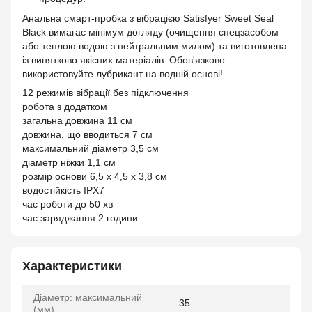
Анальна смарт-пробка з вібрацією Satisfyer Sweet Seal
Black вимагає мінімум догляду (очищення спецзасобом
або теплою водою з нейтральним милом) та виготовлена ​​
із винятково якісних матеріалів. Обов'язково
використовуйте лубрикант на водній основі!
12 режимів вібрації без підключення
робота з додатком
загальна довжина 11 см
довжина, що вводиться 7 см
максимальний діаметр 3,5 см
діаметр ніжки 1,1 см
розмір основи 6,5 х 4,5 х 3,8 см
водостійкість IPX7
час роботи до 50 хв
час заряджання 2 години
Характеристики
Діаметр: максимальний
35
(мм)