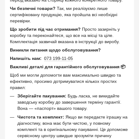
Чи безпечні товари?
Так, ми реалізуємо лише
сертифіковану продукцію, яка пройшла всі необхідні
перевірки.
Що зробити під час отримання?
Просто зазирніть у
коробку та переконайтеся, що все на місці та ціле.
Комплектація зазвичай вказана в інструкції до виробу.
Виникли питання щодо обслуговування?
Напишіть нам:
073 199-11-05
Важливі деталі для гарантійного обслуговування 📦
Щоб ми могли допомогти вам максимально швидко та
ефективно, просимо дотримуватися кількох простих
правил:
Зберігайте пакування:
Будь ласка, не викидайте
заводську коробку до завершення терміну гарантії.
Вона — «паспорт» вашого товару.
Чистота та комплект:
Якщо ви передаєте іграшку на
діагностику, вона має бути чистою, у повному
комплекті та в оригінальному пакуванні. Це допоможе
сервісному центру швидше зрозуміти причину