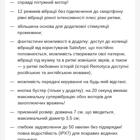
справді потужний мотор!
12 режимів вібрації без підключення до смартфону:
рівні вібрації різної інтенсивності плюс різні ритми;
збільшена основа для додаткової стимуляції
промежини;
фантастичні можливості в додатку: доступ до колекції
вібрацій від користувачів Satisfyer, що постійно
поповнюється, можливість створювати свої патерни,
вібрації під музику та в ритмі зовнішніх звуків, а також
— у ритмі любовних історій (історії Remotyca доступні
російською та англійською мовами);
можливість передачі керування на будь-якій відстані;
кнопка бустер (тільки у додатку): на 20 секунд вмикає
максимальну супервібрацію обох моторів для
захоплюючих вражень!
приємний розмір: довжина 7 см, що вводиться,
максимальний діаметр 3,5 см;
глибоке задоволення до 50 хвилин без підзарядки!
повна водостійкість (IPX7) для яскравих водяних
процедур.