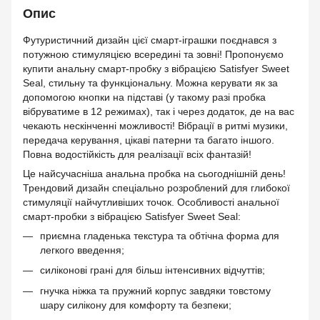
Опис
Футуристичний дизайн цієї смарт-іграшки поєднався з
потужною стимуляцією всередині та зовні! Пропонуємо
купити анальну смарт-пробку з вібрацією Satisfyer Sweet
Seal, стильну та функціональну. Можна керувати як за
допомогою кнопки на підставі (у такому разі пробка
вібруватиме в 12 режимах), так і через додаток, де на вас
чекають нескінченні можливості! Вібрації в ритмі музики,
передача керування, цікаві патерни та багато іншого.
Повна водостійкість для реалізації всіх фантазій!
Це найсучасніша анальна пробка на сьогоднішній день!
Трендовий дизайн спеціально розроблений для глибокої
стимуляції найчутливіших точок. Особливості анальної
смарт-пробки з вібрацією Satisfyer Sweet Seal:
приємна гладенька текстура та обтічна форма для
легкого введення;
силіконові грані для більш інтенсивних відчуттів;
гнучка ніжка та пружний корпус завдяки товстому
шару силікону для комфорту та безпеки;