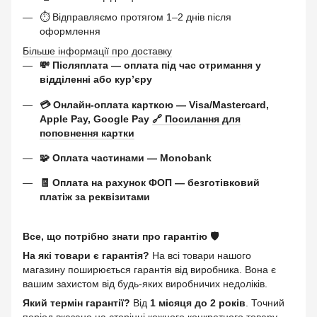
⏱ Відправляємо протягом 1–2 днів після
оформлення
Більше інформації про доставку
💸 Післяплата — оплата під час отримання у
відділенні або курʼєру
💳 Онлайн-оплата карткою — Visa/Mastercard,
Apple Pay, Google Pay
🔗 Посилання для
поповнення картки
🧩 Оплата частинами — Monobank
🧾 Оплата на рахунок ФОП — безготівковий
платіж за реквізитами
Все, що потрібно знати про гарантію 🛡️
На які товари є гарантія?
На всі товари нашого
магазину поширюється гарантія від виробника. Вона є
вашим захистом від будь-яких виробничих недоліків.
Який термін гарантії?
Від
1 місяця до 2 років
. Точний
період вказано на сторінці кожного конкретного товару.