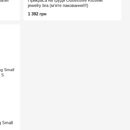
arter
Прикраса на груди Obsessive Kisselie
jewelry bra (м'яте паковання!!!)
1 392 грн
g Small