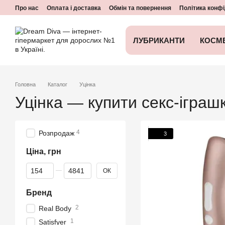
Перейти до основного контенту
Про нас
Оплата і доставка
Обмін та повернення
Політика конфі
ЛУБРИКАНТИ
КОСМ
Головна
Каталог
Уцінка
Уцінка — купити секс-іграш
4
Розпродаж
3
Ціна, грн
Від Ціна, грн
До Ціна, грн
ОК
Бренд
2
Real Body
1
Satisfyer