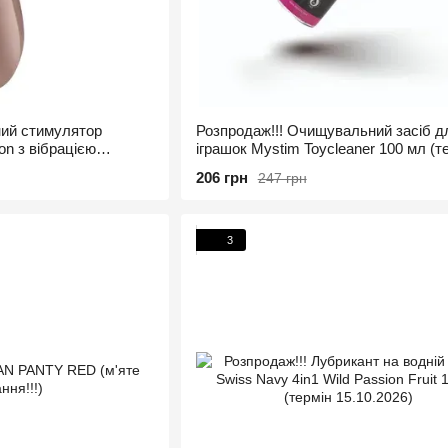
ний стимулятор
Розпродаж!!! Очищувальний засіб д
ion з вібрацією
іграшок Mystim Toycleaner 100 мл (т
я!!!)
12.2026)
206 грн
247 грн
3