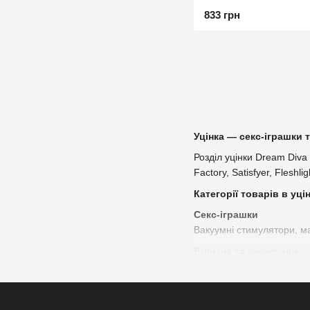
(пошкоджене пакованн
833 грн
Уцінка — секс-іграшки 
Розділ уцінки Dream Diva 
Factory, Satisfyer, Flesh
Категорії товарів в уці
Секс-іграшки
Вакуумні стимулятори, ма
Білизна та аксесуари
Окремі моделі еротичної б
Косметика та лубрикан
Лубриканти на водній та 