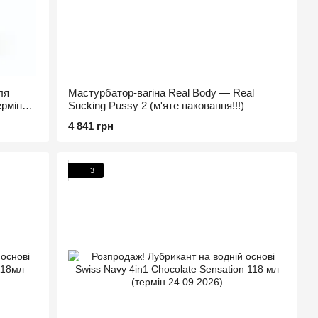
ля
Мастурбатор-вагіна Real Body — Real
ермін
Sucking Pussy 2 (м'яте паковання!!!)
4 841 грн
3