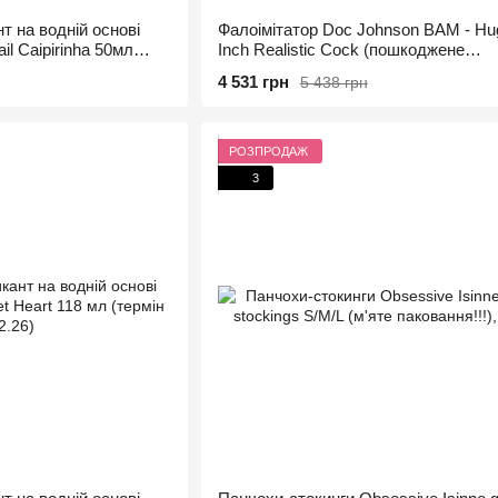
т на водній основі
Фалоімітатор Doc Johnson BAM - Hu
il Caipirinha 50мл
Inch Realistic Cock (пошкоджене
паковання!!!)
4 531 грн
5 438 грн
РОЗПРОДАЖ
3