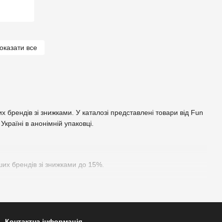
оказати все
их брендів зі знижками. У каталозі представлені товари від Fun
 Україні в анонімній упаковці.
нших брендів зі знижками до 15%.
 Exsens, Swiss Navy та інших брендів.
Контактна інформація