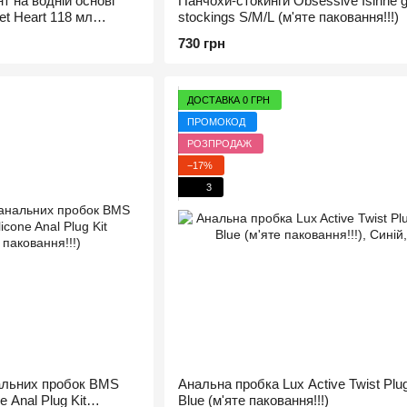
т на водній основі
Панчохи-стокинги Obsessive Isinne g
et Heart 118 мл
stockings S/M/L (м'яте паковання!!!)
730 грн
ДОСТАВКА 0 ГРН
ПРОМОКОД
РОЗПРОДАЖ
−17%
3
нальних пробок BMS
Анальна пробка Lux Active Twist Plu
e Anal Plug Kit
Blue (м'яте паковання!!!)