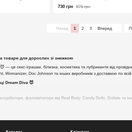
я!!!)
730 грн
876 грн
Назад
1
2
3
Вперед
П
та товари для дорослих зі знижкою
😈 — це секс-іграшки, білизна, косметика та лубриканти від провідн
light, Womanizer, Doc Johnson та інших виробників з доставкою по всій
нці Dream Diva 😈
стурбатори, фалоімітатори від Real Body, Candy Dolls, Goliate та і
ілизни та аксесуарів з розділу уцінки.
ти
силіконовій основі, засоби для очищення іграшок, інтимна косметика
Каталог
Клієнтам