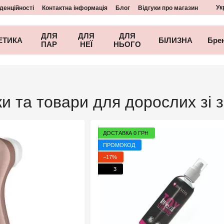
Ук
денційності
Контактна інформація
Блог
Відгуки про магазин
ДЛЯ
ДЛЯ
ДЛЯ
ЕТИКА
БІЛИЗНА
Бре
ПАР
НЕЇ
НЬОГО
ки та товари для дорослих зі
ДОСТАВКА 0 ГРН
ПРОМОКОД
−17%
3