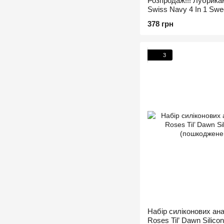
Розпродаж!!! Лубрикан
Swiss Navy 4 In 1 Swe
(термін 07.12.26)
378 грн
3
Набір силіконових а
Roses Til’ Dawn Silicon