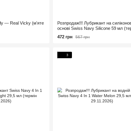
y — Real Vicky (м'яте
Розпродаж!!! Лубрикант на силіконов
основі Swiss Navy Silicone 59 мл (те
16.10.2026)
472 грн
567 грн
3