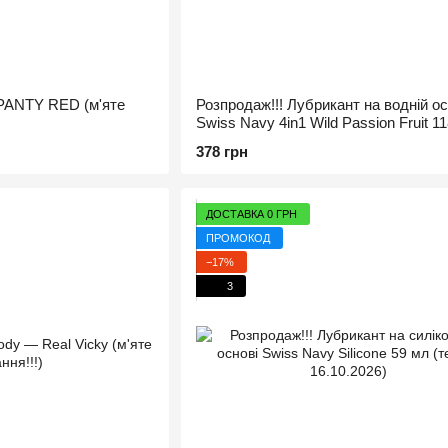
 PANTY RED (м'яте
Розпродаж!!! Лубрикант на водній ос
Swiss Navy 4in1 Wild Passion Fruit 1
(термін 15.10.2026)
378 грн
ДОСТАВКА 0 ГРН
ПРОМОКОД
−17%
3