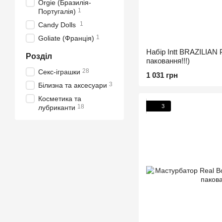
Orgie (Бразилія-
1
Португалія)
1
Candy Dolls
1
Goliate (Франція)
Набір Intt BRAZILIAN
Розділ
паковання!!!)
28
Секс-іграшки
1 031 грн
3
Білизна та аксесуари
Косметика та
3
18
лубриканти