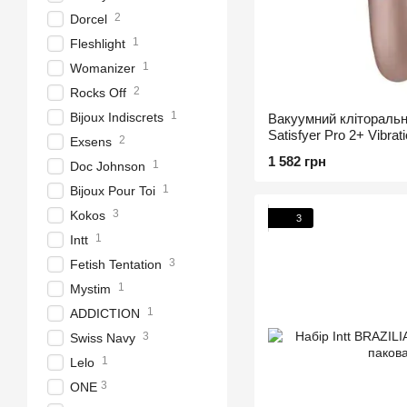
2
Dorcel
1
Fleshlight
1
Womanizer
2
Rocks Off
1
Bijoux Indiscrets
Вакуумний клітораль
Satisfyer Pro 2+ Vibrat
2
Exsens
(пошкоджене пакованн
1 582 грн
1
Doc Johnson
1
Bijoux Pour Toi
3
Kokos
3
1
Intt
3
Fetish Tentation
1
Mystim
1
ADDICTION
3
Swiss Navy
1
Lelo
3
ONE