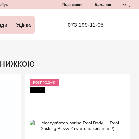
Порівняння
р
Рус
Бажання
Вхід
073 199-11-05
нди
Уцінка
 знижкою
РОЗПРОДАЖ
3