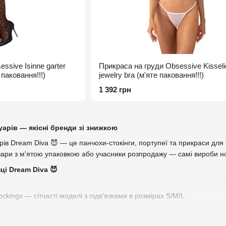
ssive Isinne garter
Прикраса на груди Obsessive Kisseli
 паковання!!!)
jewelry bra (м'яте паковання!!!)
1 392 грн
уарів — якісні бренди зі знижкою
рів Dream Diva 😈 — це панчохи-стокінги, портупеї та прикраси для ті
вари з м'ятою упаковкою або учасники розпродажу — самі вироби нові
нці Dream Diva 😈
tockings — сітчасті моделі з підв'язками в розмірах S/M/L.
ive Kisselie jewelry bra — акцентний аксесуар зі стразами.