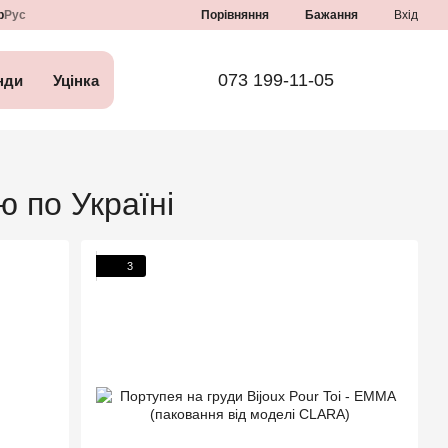
Порівняння
р
Рус
Бажання
Вхід
073 199-11-05
нди
Уцінка
ю по Україні
3