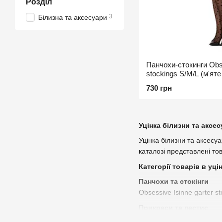
Розділ
3
Білизна та аксесуари
Панчохи-стокинги Obse
stockings S/M/L (м'яте
730 грн
Уцінка білизни та аксес
Уцінка білизни та аксесуа
каталозі представлені то
Категорії товарів в уці
Панчохи та стокінги
Obsessive Isinne garter s
Прикраси та пестис
Прикраса на груди Obsess