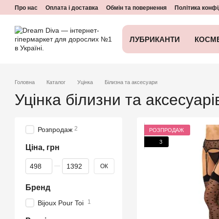
Перейти до основного контенту
Про нас
Оплата і доставка
Обмін та повернення
Політика конфі
ЛУБРИКАНТИ
КОСМ
Головна
Каталог
Уцінка
Білизна та аксесуари
Уцінка білизни та аксесуар
2
Розпродаж
РОЗПРОДАЖ
3
Ціна, грн
Від Ціна, грн
До Ціна, грн
ОК
Бренд
1
Bijoux Pour Toi