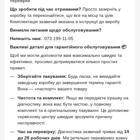
перевірки.
Що зробити під час отримання?
Просто зазирніть у
коробку та переконайтеся, що все на місці та ціле.
Комплектація зазвичай вказана в інструкції до виробу.
Виникли питання щодо обслуговування?
Напишіть нам:
073 199-11-05
Важливі деталі для гарантійного обслуговування 📦
Щоб ми могли допомогти вам максимально швидко та
ефективно, просимо дотримуватися кількох простих
правил:
Зберігайте пакування:
Будь ласка, не викидайте
заводську коробку до завершення терміну гарантії.
Вона — «паспорт» вашого товару.
Чистота та комплект:
Якщо ви передаєте іграшку на
діагностику, вона має бути чистою, у повному
комплекті та в оригінальному пакуванні. Це допоможе
сервісному центру швидше зрозуміти причину
несправності.
Час на перевірку:
Діагностика зазвичай триває від
14
до 28 робочих днів
. Ми ретельно перевіримо кожну