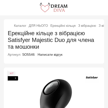
Каталог
ДЛЯ НЬОГО
Ерекційні кільця
З вібрацією
З вібр
Ерекційне кільце з вібрацією
Satisfyer Majestic Duo для члена
та мошонки
Артикул:
SO5546
Написати відгук
ХІТ
3