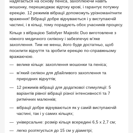
надягається на основу пеніса, захоплюючи навіть
мошонку, перешкоджає відтоку крові, і гарантує потужну
ерекцію. 12 режимів вібрації допоможуть урізноманітнити
враження! Вібрації добре відчуваються і у виступаючій
частині, і в кільці, тому порадують обох учасників процесу.
Кільце з вібрацією Satisfyer Majestic Duo виготовлене з
ніжного медичного силікону і забезпечує м'яке
захоплення. Тим не менш, його буде достатньо, щоб
посилити відчуття та зробити ерекцію по-справжньому
вражаючою.
велике кільце: захоплення мошонки та пеніса;
м'який силікон для дбайливого захоплення та
природних відчуттів;
12 режимів вібрації для додаткової стимуляції: 5
варіантів рівної вібрації різної інтенсивності та 7
ритмічних малюнків;
вібрації добре відчуваються як у самій виступаючій
частині, так і у самих кільцях;
універсальне: розмір кільця всередині 6,5 х 2,7 см;
легко розтягується до 15 см у діаметрі;