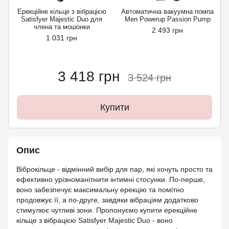
Ерекційне кільце з вібрацією
Автоматична вакуумна помпа
Satisfyer Majestic Duo для
Men Powerup Passion Pump
члена та мошонки
2 493 грн
1 031 грн
3 418 грн
3 524 грн
Купити
Опис
Віброкільце - відмінний вибір для пар, які хочуть просто та
ефективно урізноманітнити інтимні стосунки. По-перше,
воно забезпечує максимальну ерекцію та помітно
продовжує її, а по-друге, завдяки вібраціям додатково
стимулює чутливі зони. Пропонуємо купити ерекційне
кільце з вібрацією Satisfyer Majestic Duo - воно