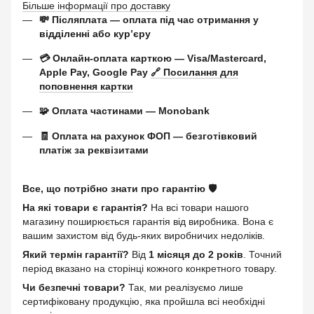
Більше інформації про доставку
💸 Післяплата — оплата під час отримання у
відділенні або курʼєру
💳 Онлайн-оплата карткою — Visa/Mastercard,
Apple Pay, Google Pay
🔗 Посилання для
поповнення картки
🧩 Оплата частинами — Monobank
🧾 Оплата на рахунок ФОП — безготівковий
платіж за реквізитами
Все, що потрібно знати про гарантію 🛡️
На які товари є гарантія?
На всі товари нашого
магазину поширюється гарантія від виробника. Вона є
вашим захистом від будь-яких виробничих недоліків.
Який термін гарантії?
Від
1 місяця до 2 років
. Точний
період вказано на сторінці кожного конкретного товару.
Чи безпечні товари?
Так, ми реалізуємо лише
сертифіковану продукцію, яка пройшла всі необхідні