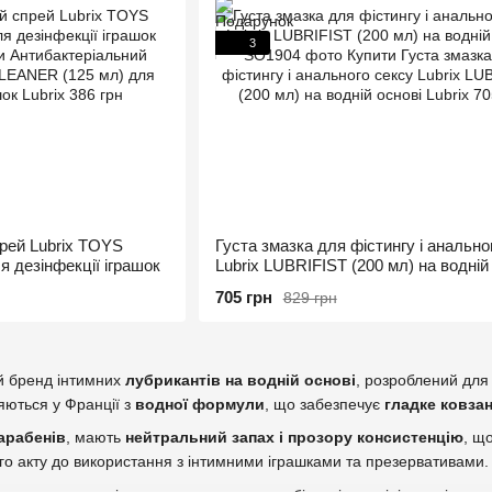
3
рей Lubrix TOYS
Гуcта змазка для фістингу і анально
 дезінфекції іграшок
Lubrix LUBRIFIST (200 мл) на водній
705 грн
829 грн
 бренд інтимних
лубрикантів на водній основі
, розроблений для
яються у Франції з
водної формули
, що забезпечує
гладке ковзан
парабенів
, мають
нейтральний запах і прозору консистенцію
, щ
го акту до використання з інтимними іграшками та презервативами.