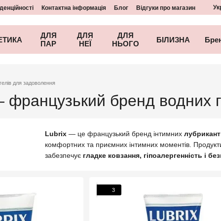
Ук
денційності
Контактна інформація
Блог
Відгуки про магазин
ДЛЯ
ДЛЯ
ДЛЯ
ЕТИКА
БІЛИЗНА
Бре
ПАР
НЕЇ
НЬОГО
гелів для задоволення
 — французький бренд водних 
Lubrix
— це французький бренд інтимних
лубриканті
комфортних та приємних інтимних моментів. Продукти
забезпечує
гладке ковзання, гіпоалергенність і бе
3