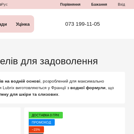
Порівняння
р
Рус
Бажання
Вхід
073 199-11-05
нди
Уцінка
гелів для задоволення
в на водній основі
, розроблений для максимально
 Lubrix виготовляються у Франції з
водної формули
, що
зпеку для шкіри та слизових
.
ДОСТАВКА 0 ГРН
ПРОМОКОД
−15%