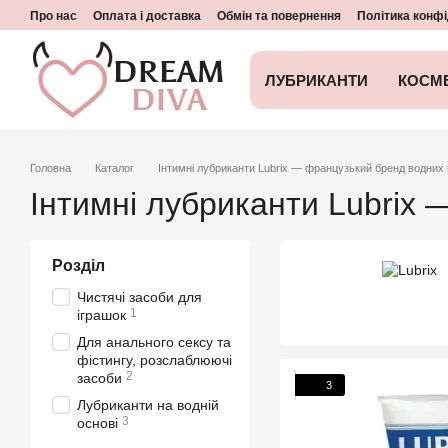
Перейти до основного контенту
Про нас
Оплата і доставка
Обмін та повернення
Політика конфі
ЛУБРИКАНТИ
КОСМ
Головна
Каталог
Інтимні лубриканти Lubrix — французький бренд водних 
Інтимні лубриканти Lubrix
Розділ
Чистячі засоби для
1
іграшок
Для анального сексу та
фістингу, розслаблюючі
2
засоби
3
Лубриканти на водній
3
основі