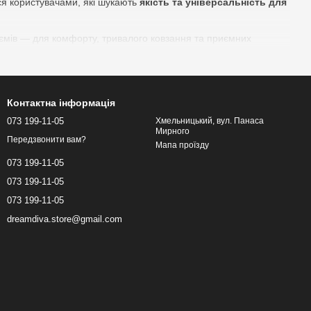
ься користувачами, які шукають
якість та універсальність для
’ємів — для комфорту, тривалого ковзання та приємних
Контактна інформація
елю. Прозорий, нейтральний і сумісний з латексом та
073 199-11-05
Хмельницький, вул. Панаса
Мирного
Передзвонити вам?
Мапа проїзду
073 199-11-05
безпечує комфортне ковзання та легке очищення.
073 199-11-05
073 199-11-05
dreamdiva.store@gmail.com
ачених для безпечного і комфортного ковзання.