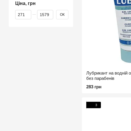
Ціна, грн
Від Ціна, грн
До Ціна, грн
ОК
Лубрикант на водній ос
без парабенів
283 грн
3