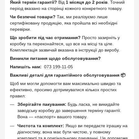
Який термін гарантії?
Від
1 місяця до 2 років
. Точний
період вказано на сторінці кожного конкретного товару.
Чи безпечні товари?
Так, ми реалізуємо лише
сертифіковану продукцію, яка пройшла всі необхідні
перевірки.
Що зробити під час отримання?
Просто зазирніть у
коробку та переконайтеся, що все на місці та ціле.
Комплектація зазвичай вказана в інструкції до виробу.
Виникли питання щодо обслуговування?
Напишіть нам:
073 199-11-05
Важливі деталі для гарантійного обслуговування 📦
Щоб ми могли допомогти вам максимально швидко та
ефективно, просимо дотримуватися кількох простих
правил:
Зберігайте пакування:
Будь ласка, не викидайте
заводську коробку до завершення терміну гарантії.
Вона — «паспорт» вашого товару.
Чистота та комплект:
Якщо ви передаєте іграшку на
діагностику, вона має бути чистою, у повному
комплекті та в оригінальному пакуванні. Це допоможе