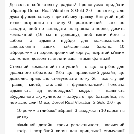
Дозвольте собі стильну радість! Пропонуємо придбати
вібратор Dorcel Real Vibration S Gold 2.0 - невелику, але
дуже функціональну і привабливу іграшку. Вигнутий, щоб
точно потрапити на точку G, реалістичний - але не
занадто, щоб не виглядати як іграшка з порно, досить
компактний (16 см в довжину), щоб взяти його з
собою та відмінно підійде для максимального
задоволення ваших найгарячіших бажань. 10
віброрежимів і водонепроникний корпус, покритий м'яким
силіконом, дозволять втілити ваші інтимні фантазії!
Стильний, компактний і потужний - те, що потрібно для
ідеального вібратора! Хіба що, правильний дизайн, що
дозволяє прицільно стимулювати точку G. І все є у цій
іграшці, милій, стильній і функціональній. Головна
відмінність від попередньої моделі - наявність
вбудованого акумулятора - забудьте про батарейки, які
невчасно сіли! Отже, Dorcel Real Vibration S Gold 2.0 - це:
10 режимів глибокої вібрації: 3 швидкості і 10 варіантів
ритму;
відмінний дизайн: трохи реалістичності, насичений
колір і потрібний вигин для прицільної стимуляції