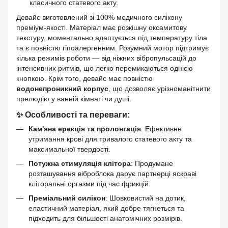
класичного статевого акту.
Девайс виготовлений зі 100% медичного силікону
преміум-якості. Матеріал має розкішну оксамитову
текстуру, моментально адаптується під температуру тіла
та є повністю гіпоалергенним. Розумний мотор підтримує
кілька режимів роботи — від ніжних вібропульсацій до
інтенсивних ритмів, що легко перемикаються однією
кнопкою. Крім того, девайс має повністю
водонепроникний корпус
, що дозволяє урізноманітнити
прелюдію у ванній кімнаті чи душі.
✨ Особливості та переваги:
Кам'яна ерекція та пролонгація
: Ефективне
утримання крові для тривалого статевого акту та
максимальної твердості.
Потужна стимуляція клітора
: Продумане
розташування віброблока дарує партнерці яскраві
кліторальні оргазми під час фрикцій.
Преміальний силікон
: Шовковистий на дотик,
еластичний матеріал, який добре тягнеться та
підходить для більшості анатомічних розмірів.