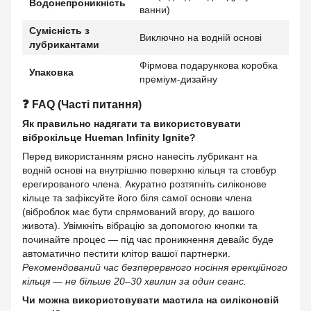
Водонепроникність
ванни)
Сумісність з
Виключно на водній основі
лубрикантами
Фірмова подарункова коробка
Упаковка
преміум-дизайну
❓ FAQ (Часті питання)
Як правильно надягати та використовувати
віброкільце Hueman Infinity Ignite?
Перед використанням рясно нанесіть лубрикант на
водній основі на внутрішню поверхню кільця та стовбур
ерегированого члена. Акуратно розтягніть силіконове
кільце та зафіксуйте його біля самої основи члена
(віброблок має бути спрямований вгору, до вашого
живота). Увімкніть вібрацію за допомогою кнопки та
починайте процес — під час проникнення девайс буде
автоматично пестити клітор вашої партнерки.
Рекомендований час безперервного носіння ерекційного
кільця — не більше 20–30 хвилин за один сеанс.
Чи можна використовувати мастила на силіконовій