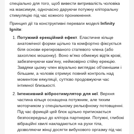
спеціально для того, щоб вивести витривалість чоловіка
на максимум, одночасно даруючи потужну кліторальну
стимуляцію під час кожного проникнення.
Принцип дії та конструктивні переваги моделі
Infinity
Ignite
:
Потужний ерекційний ефект
. Еластичне кільце
анатомічної форми щільно та комфортно фіксується
біля основи ерегированого статевого члена (або
захоплює мошонку). Воно м'яко обмежує відтік крові,
забезпечуючи кам'яну, неймовірно стійку ерекцію.
Завдяки цьому член візуально виглядає об'ємнішим і
більшим, а чоловік отримує повний контроль над
моментом еякуляції, суттєво продовжуючи час
інтимної близькості.
Інтенсивний вібростимулятор для неї
. Верхня
частина кільця оснащена потужним, але тихим
моторчиком у спеціальному рельєфному потовщенні.
Під час фрикцій цей блок щільно притискається
безпосередньо до клітора партнерки. Потужні, глибокі
вібраційні хвилі накладаються на рухи тіла,
дозволяючи жінці досягти вибухового оргазму під час