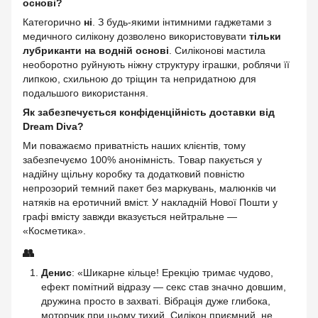
основі?
Категорично
ні
. З будь-якими інтимними гаджетами з
медичного силікону дозволено використовувати
тільки
лубриканти на водній основі
. Силіконові мастила
необоротно руйнують ніжну структуру іграшки, роблячи її
липкою, схильною до тріщин та непридатною для
подальшого використання.
Як забезпечується конфіденційність доставки від
Dream Diva?
Ми поважаємо приватність наших клієнтів, тому
забезпечуємо 100% анонімність. Товар пакується у
надійну щільну коробку та додатковий повністю
непрозорий темний пакет без маркувань, малюнків чи
натяків на еротичний вміст. У накладній Нової Пошти у
графі вмісту завжди вказується нейтральне —
«Косметика».
👥
Денис
: «Шикарне кільце! Ерекцію тримає чудово,
ефект помітний відразу — секс став значно довшим,
дружина просто в захваті. Вібрація дуже глибока,
моторчик при цьому тихий. Силікон приємний, не