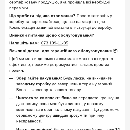
сертифіковану продукцію, яка пройшла всі необхідні
перевірки.
Що зробити під час отримання?
Просто зазирніть у
коробку та переконайтеся, що все на місці та ціле.
Комплектація зазвичай вказана в інструкції до виробу.
Виникли питання щодо обслуговування?
Напишіть нам:
073 199-11-05
Важливі деталі для гарантійного обслуговування 📦
Щоб ми могли допомогти вам максимально швидко та
ефективно, просимо дотримуватися кількох простих
правил:
Зберігайте пакування:
Будь ласка, не викидайте
заводську коробку до завершення терміну гарантії.
Вона — «паспорт» вашого товару.
Чистота та комплект:
Якщо ви передаєте іграшку на
діагностику, вона має бути чистою, у повному
комплекті та в оригінальному пакуванні. Це допоможе
сервісному центру швидше зрозуміти причину
несправності.
Час на перевірку:
Діагностика зазвичай триває від
14