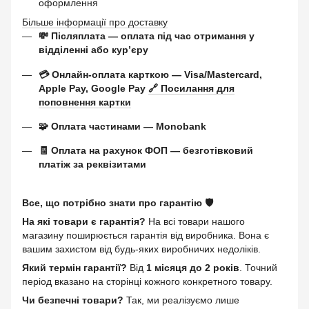
оформлення
Більше інформації про доставку
💸 Післяплата — оплата під час отримання у
відділенні або курʼєру
💳 Онлайн-оплата карткою — Visa/Mastercard,
Apple Pay, Google Pay
🔗 Посилання для
поповнення картки
🧩 Оплата частинами — Monobank
🧾 Оплата на рахунок ФОП — безготівковий
платіж за реквізитами
Все, що потрібно знати про гарантію 🛡️
На які товари є гарантія?
На всі товари нашого
магазину поширюється гарантія від виробника. Вона є
вашим захистом від будь-яких виробничих недоліків.
Який термін гарантії?
Від
1 місяця до 2 років
. Точний
період вказано на сторінці кожного конкретного товару.
Чи безпечні товари?
Так, ми реалізуємо лише