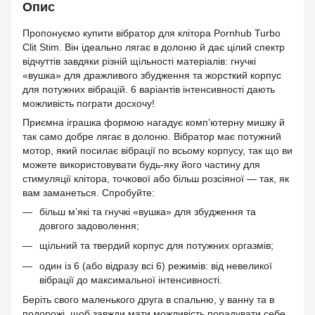
Опис
Пропонуємо купити вібратор для клітора Pornhub Turbo
Clit Stim. Він ідеально лягає в долоню й дає цілий спектр
відчуттів завдяки різній щільності матеріалів: гнучкі
«вушка» для дражливого збудження та жорсткий корпус
для потужних вібрацій. 6 варіантів інтенсивності дають
можливість пограти досхочу!
Приємна іграшка формою нагадує комп’ютерну мишку й
так само добре лягає в долоню. Вібратор має потужний
мотор, який посилає вібрації по всьому корпусу, так що ви
можете використовувати будь-яку його частину для
стимуляції клітора, точкової або більш розсіяної — так, як
вам заманеться. Спробуйте:
більш м’які та гнучкі «вушка» для збудження та
довгого задоволення;
щільний та твердий корпус для потужних оргазмів;
один із 6 (або відразу всі 6) режимів: від невеликої
вібрації до максимальної інтенсивності.
Беріть свого маленького друга в спальню, у ванну та в
подорожі, щоб завжди мати можливість порадувати себе