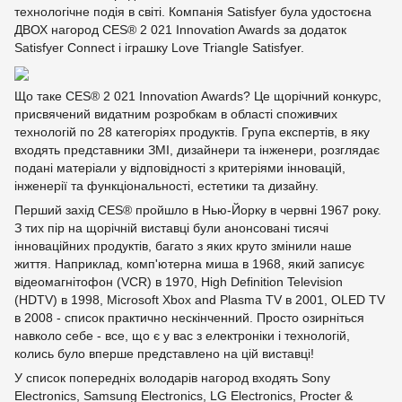
технологічне подія в світі. Компанія Satisfyer була удостоєна
ДВОХ нагород CES® 2 021 Innovation Awards за додаток
Satisfyer Connect і іграшку Love Triangle Satisfyer.
Що таке CES® 2 021 Innovation Awards? Це щорічний конкурс,
присвячений видатним розробкам в області споживчих
технологій по 28 категоріях продуктів. Група експертів, в яку
входять представники ЗМІ, дизайнери та інженери, розглядає
подані матеріали у відповідності з критеріями інновацій,
інженерії та функціональності, естетики та дизайну.
Перший захід CES® пройшло в Нью-Йорку в червні 1967 року.
З тих пір на щорічній виставці були анонсовані тисячі
інноваційних продуктів, багато з яких круто змінили наше
життя. Наприклад, комп'ютерна миша в 1968, який записує
відеомагнітофон (VCR) в 1970, High Definition Television
(HDTV) в 1998, Microsoft Xbox and Plasma TV в 2001, OLED TV
в 2008 - список практично нескінченний. Просто озирніться
навколо себе - все, що є у вас з електроніки і технологій,
колись було вперше представлено на цій виставці!
У список попередніх володарів нагород входять Sony
Electronics, Samsung Electronics, LG Electronics, Procter &