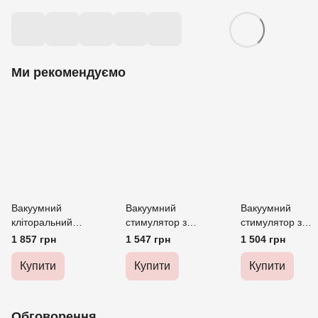
Ми рекомендуємо
Вакуумний
Вакуумний
Вакуумний
кліторальний
стимулятор з
стимулятор з
стимулятор Satisfyer
вібрацією Satisfyer
вібрацією Satisfy
1 857 грн
1 547 грн
1 504 грн
Pro 2+ Vibration з
Curvy Trinity 4 Black
Vulva Lover 3 Pi
вібрацією
Купити
Купити
Купити
Обговорення