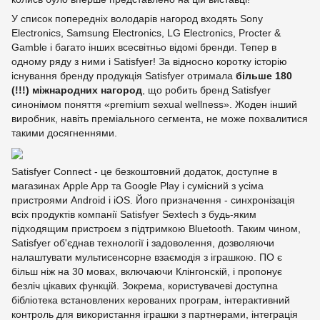
У список попередніх володарів нагород входять Sony
Electronics, Samsung Electronics, LG Electronics, Procter &
Gamble і багато інших всесвітньо відомі бренди. Тепер в
одному ряду з ними і Satisfyer! За відносно коротку історію
існування бренду продукція Satisfyer отримала
більше 180
(!!!) міжнародних нагород
, що робить бренд Satisfyer
синонімом поняття «premium sexual wellness». Жоден інший
виробник, навіть преміального сегмента, не може похвалитися
такими досягненнями.
Satisfyer Connect - це безкоштовний додаток, доступне в
магазинах Apple App та Google Play і сумісний з усіма
пристроями Android і iOS. Його призначення - синхронізація
всіх продуктів компанії Satisfyer Sextech з будь-яким
підходящим пристроєм з підтримкою Bluetooth. Таким чином,
Satisfyer об'єднав технології і задоволення, дозволяючи
налаштувати мультисенсорне взаємодія з іграшкою. ПО є
більш ніж на 30 мовах, включаючи Клінгонскій, і пропонує
безліч цікавих функцій. Зокрема, користувачеві доступна
бібліотека встановлених керованих програм, інтерактивний
контроль для використання іграшки з партнерами, інтеграція