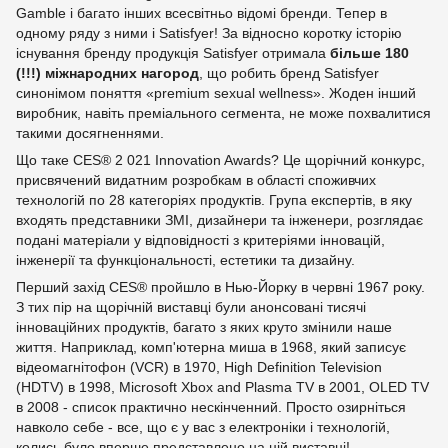
Gamble і багато інших всесвітньо відомі бренди. Тепер в
одному ряду з ними і Satisfyer! За відносно коротку історію
існування бренду продукція Satisfyer отримала
більше 180
(!!!) міжнародних нагород
, що робить бренд Satisfyer
синонімом поняття «premium sexual wellness». Жоден інший
виробник, навіть преміального сегмента, не може похвалитися
такими досягненнями.
Що таке CES® 2 021 Innovation Awards? Це щорічний конкурс,
присвячений видатним розробкам в області споживчих
технологій по 28 категоріях продуктів. Група експертів, в яку
входять представники ЗМІ, дизайнери та інженери, розглядає
подані матеріали у відповідності з критеріями інновацій,
інженерії та функціональності, естетики та дизайну.
Перший захід CES® пройшло в Нью-Йорку в червні 1967 року.
З тих пір на щорічній виставці були анонсовані тисячі
інноваційних продуктів, багато з яких круто змінили наше
життя. Наприклад, комп'ютерна миша в 1968, який записує
відеомагнітофон (VCR) в 1970, High Definition Television
(HDTV) в 1998, Microsoft Xbox and Plasma TV в 2001, OLED TV
в 2008 - список практично нескінченний. Просто озирніться
навколо себе - все, що є у вас з електроніки і технологій,
колись було вперше представлено на цій виставці!