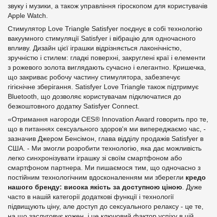
звуку і музики, а також управління гіроскопом для користувачів
Apple Watch.
Стимулятор Love Triangle Satisfyer поєднує в собі технологію
вакуумного стимуляції Satisfyer і вібрацію для одночасного
впливу. Дизайн цієї іграшки відрізняється лаконічністю,
зручністю і стилем: гладкі поверхні, закруглені краї і елементи
з рожевого золота виглядають сучасно і елегантно. Кришечка,
що закриває робочу частину стимулятора, забезпечує
гігієнічне зберігання. Satisfyer Love Triangle також підтримує
Bluetooth, що дозволяє користувачам підключатися до
безкоштовного додатку Satisfyer Connect.
«Отримання нагороди CES® Innovation Award говорить про те,
що в питаннях сексуального здоров'я ми випереджаємо час, -
зазначив Джером Бенсімон, глава відділу продажів Satisfyer в
США. - Ми змогли розробити технологію, яка дає можливість
легко синхронізувати іграшку зі своїм смартфоном або
смартфоном партнера. Ми пишаємося тим, що одночасно з
постійним технологічним вдосконаленням ми зберегли
кредо
нашого бренду: висока якість за доступною ціною
. Дуже
часто в нашій категорії додаткові функції і технології
підвищують ціну, але доступ до сексуального релаксу - це те,
на що заслуговує кожен, і це ключовий фактор успіху в цій