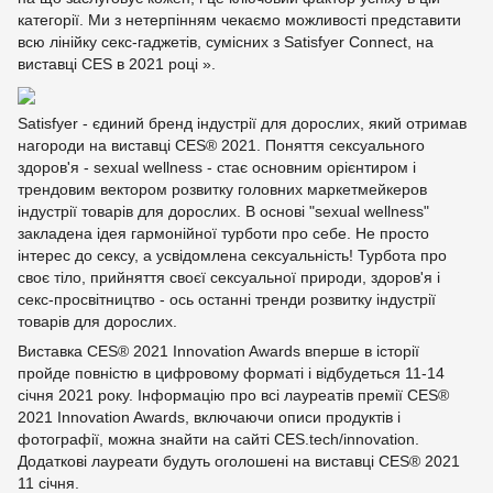
категорії. Ми з нетерпінням чекаємо можливості представити
всю лінійку секс-гаджетів, сумісних з Satisfyer Connect, на
виставці CES в 2021 році ».
Satisfyer - єдиний бренд індустрії для дорослих, який отримав
нагороди на виставці CES® 2021. Поняття сексуального
здоров'я - sexual wellness - стає основним орієнтиром і
трендовим вектором розвитку головних маркетмейкеров
індустрії товарів для дорослих. В основі "sexual wellness"
закладена ідея гармонійної турботи про себе. Не просто
інтерес до сексу, а усвідомлена сексуальність! Турбота про
своє тіло, прийняття своєї сексуальної природи, здоров'я і
секс-просвітництво - ось останні тренди розвитку індустрії
товарів для дорослих.
Виставка CES® 2021 Innovation Awards вперше в історії
пройде повністю в цифровому форматі і відбудеться 11-14
січня 2021 року. Інформацію про всі лауреатів премії CES®
2021 Innovation Awards, включаючи описи продуктів і
фотографії, можна знайти на сайті CES.tech/innovation.
Додаткові лауреати будуть оголошені на виставці CES® 2021
11 січня.