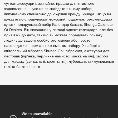
чуттєві аксесуари і, звичайно, іграшки для інтимного
задоволення — усе це ви знайдете в цьому наборі,
випущеному спеціально до 25-річчя бренду Shunga. Якщо ви
шукаєте по-справжньому люксовий подарунок, рекомендуємо
купити подарунковий набір Календар бажань Shunga Calendar
Of Desires. Він виконаний у вигляді адвент-календаря, але без
прив’язки до дати, так що ви можете порадувати близьку
людину до вашого особистого ювілею або просто
насолодитися преміальним вмістом набору. У наборі є
кліторальний вібратор Shunga Obi, віброкуля, аксесуари для
пестощів (пір’їнка, перлинне намисто, маска на очі), засоби
для масажу (свічка, олії, крем та ін.), лубрикант, стимулювальні
гелі та багато іншого.