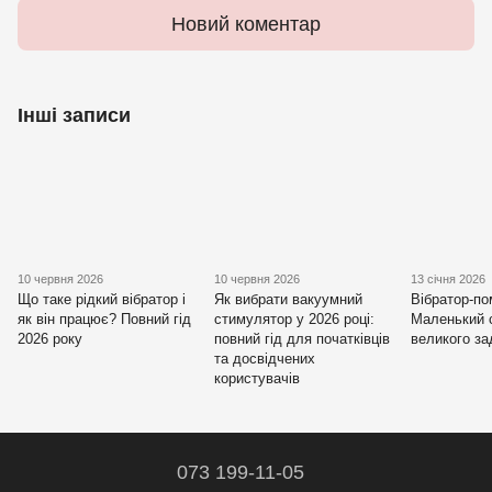
Новий коментар
Інші записи
10 червня 2026
10 червня 2026
13 січня 2026
Що таке рідкий вібратор і
Як вибрати вакуумний
Вібратор-по
як він працює? Повний гід
стимулятор у 2026 році:
Маленький 
2026 року
повний гід для початківців
великого з
та досвідчених
користувачів
073 199-11-05